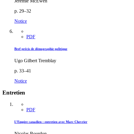
Jérémie McEwen
p. 29–32
Notice
PDF
Bref précis de démographie politique
Ugo Gilbert Tremblay
p. 33–41
Notice
Entretien
PDF
L’Empire canadien : entretien avec Marc Chevrier
Nicolas Bourdon