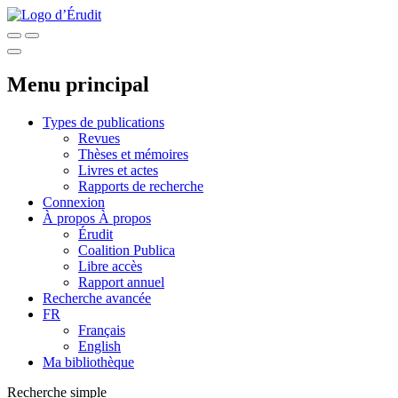
Menu principal
Types de publications
Revues
Thèses et mémoires
Livres et actes
Rapports de recherche
Connexion
À propos
À propos
Érudit
Coalition Publica
Libre accès
Rapport annuel
Recherche avancée
FR
Français
English
Ma bibliothèque
Recherche simple