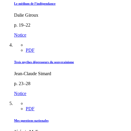
Le médium de l’indépendance
Dalie Giroux
p. 19–22
Notice
PDF
Trois mythes dépresseurs du souverainisme
Jean-Claude Simard
p. 23–28
Notice
PDF
Mes questions nationales