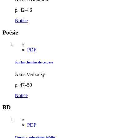
p. 42–46
Notice
Poésie
PDF
Sur les chemins de ce pays
Akos Verboczy
p. 47–50
Notice
BD
PDF
Cioran : aphorismes inédits