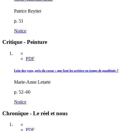
Patrice Reytier
p. 51
Notice
Critique - Peinture
PDF
Loin des yeux, près du coeur : que font les artistes en temps de pandémie ?
Marie-Anne Letarte
p. 52–60
Notice
Chronique - Le réel et nous
PDF