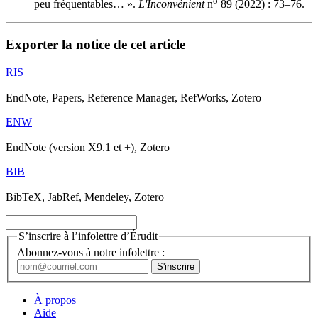
o
peu fréquentables… ».
L'Inconvénient
n
89 (2022) : 73–76.
Exporter la notice de cet article
RIS
EndNote, Papers, Reference Manager, RefWorks, Zotero
ENW
EndNote (version X9.1 et +), Zotero
BIB
BibTeX, JabRef, Mendeley, Zotero
S’inscrire à l’infolettre d’Érudit
Abonnez-vous à notre infolettre :
À propos
Aide