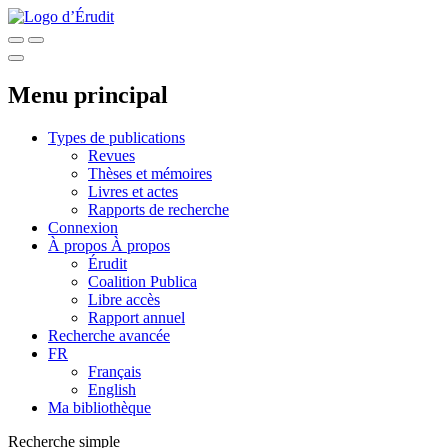
Menu principal
Types de publications
Revues
Thèses et mémoires
Livres et actes
Rapports de recherche
Connexion
À propos
À propos
Érudit
Coalition Publica
Libre accès
Rapport annuel
Recherche avancée
FR
Français
English
Ma bibliothèque
Recherche simple