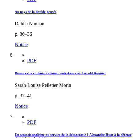
Au pays de la double-pensée
Dahlia Namian
p. 30–36
Notice
PDF
Démocratie et démocratisme : entretien avec Gérald Bronner
Sarah-Louise Pelletier-Morin
p. 37–41
Notice
PDF
Un sensationnalisme au service de la démocratie ? Alexandre Huot à la défense