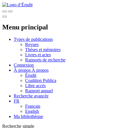
Menu principal
Types de publications
Revues
Thèses et mémoires
Livres et actes
Rapports de recherche
Connexion
À propos
À propos
Érudit
Coalition Publica
Libre accès
Rapport annuel
Recherche avancée
FR
Français
English
Ma bibliothèque
Recherche simple