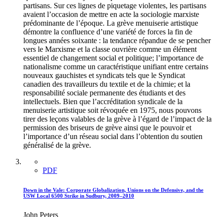
partisans. Sur ces lignes de piquetage violentes, les partisans
avaient l’occasion de mettre en acte la sociologie marxiste
prédominante de l’époque. La grève menuiserie artistique
démontre la confluence d’une variété de forces la fin de
longues années soixante : la tendance répandue de se pencher
vers le Marxisme et la classe ouvrière comme un élément
essentiel de changement social et politique; l’importance de
nationalisme comme un caractéristique unifiant entre certains
nouveaux gauchistes et syndicats tels que le Syndicat
canadien des travailleurs du textile et de la chimie; et la
responsabilité sociale permanente des étudiants et des
intellectuels. Bien que l’accréditation syndicale de la
menuiserie artistique soit révoquée en 1975, nous pouvons
tirer des leçons valables de la grève à l’égard de l’impact de la
permission des briseurs de grève ainsi que le pouvoir et
l’importance d’un réseau social dans l’obtention du soutien
généralisé de la grève.
PDF
Down in the Vale: Corporate Globalization, Unions on the Defensive, and the
USW Local 6500 Strike in Sudbury, 2009–2010
John Peters