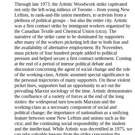
Through late 1973, the Artistic Woodwork strike captivated
not only the left-wing milieux of Toronto – from young New
Leftists, to rank-and-file union members, to activists from a
plethora of political groups – but also the entire city. Artistic
was a first contract strike by immigrant workers organized by
the Canadian Textile and Chemical Union (ctcu). The
narrative of the strike came to be dominated by supporters
after many of the workers picketing left due to both fear and
the availability of alternative employment. By November,
mass pickets of four hundred people added to political
pressure and helped secure a first contract settlement. Coming
at the end of a period of intense political debate and
discussion concerning the agent of social change and the role
of the working-class, Artistic assumed special significance in
the personal trajectories of many supporters. On these violent
picket lines, supporters had an opportunity to act out the
prevailing Marxist sociology of the time. Artistic demonstrates
the confluence of a variety of forces at the end of the long
sixties: the widespread turn towards Marxism and the
working-class as a necessary component of social and
political change; the importance of nationalism as a unifying
feature between some New Leftists and unions such as the
ctcu; and the continuing social responsibility of the student
and the intellectual. While Artistic was decertified in 1975, we
can take valuable lessons from the strike concerning the