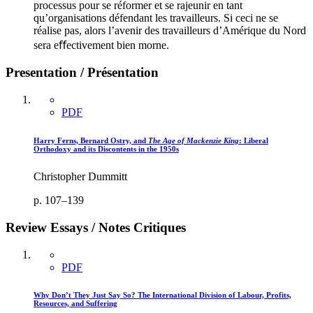
processus pour se réformer et se rajeunir en tant
qu’organisations défendant les travailleurs. Si ceci ne se
réalise pas, alors l’avenir des travailleurs d’Amérique du Nord
sera eﬀectivement bien morne.
Presentation / Présentation
PDF
Harry Ferns, Bernard Ostry, and
The Age of Mackenzie King
: Liberal
Orthodoxy and its Discontents in the 1950s
Christopher Dummitt
p. 107–139
Review Essays / Notes Critiques
PDF
Why Don’t They Just Say So? The International Division of Labour, Profits,
Resources, and Suffering