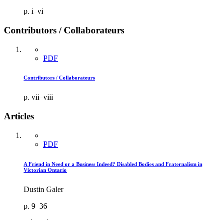
p. i–vi
Contributors / Collaborateurs
PDF
Contributors / Collaborateurs
p. vii–viii
Articles
PDF
A Friend in Need or a Business Indeed? Disabled Bodies and Fraternalism in
Victorian Ontario
Dustin Galer
p. 9–36