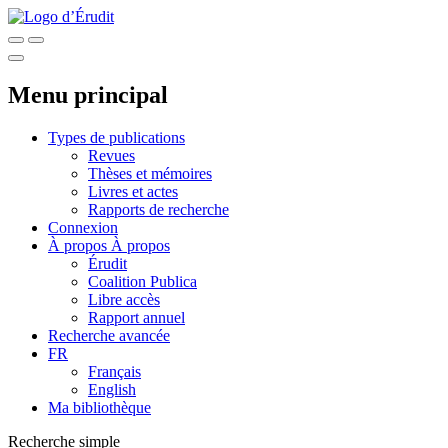
Menu principal
Types de publications
Revues
Thèses et mémoires
Livres et actes
Rapports de recherche
Connexion
À propos
À propos
Érudit
Coalition Publica
Libre accès
Rapport annuel
Recherche avancée
FR
Français
English
Ma bibliothèque
Recherche simple