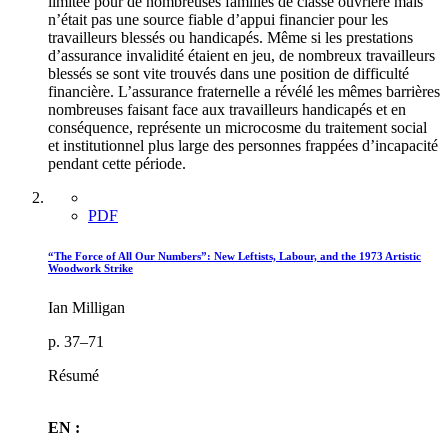
limitée pour de nombreuses familles de classe ouvrière mais
n’était pas une source fiable d’appui financier pour les
travailleurs blessés ou handicapés. Même si les prestations
d’assurance invalidité étaient en jeu, de nombreux travailleurs
blessés se sont vite trouvés dans une position de difficulté
financière. L’assurance fraternelle a révélé les mêmes barrières
nombreuses faisant face aux travailleurs handicapés et en
conséquence, représente un microcosme du traitement social
et institutionnel plus large des personnes frappées d’incapacité
pendant cette période.
PDF
“The Force of All Our Numbers”: New Leftists, Labour, and the 1973 Artistic
Woodwork Strike
Ian Milligan
p. 37–71
Résumé
EN :