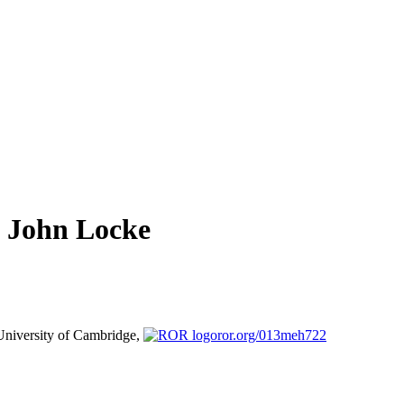
f John Locke
University of Cambridge,
ror.org/013meh722