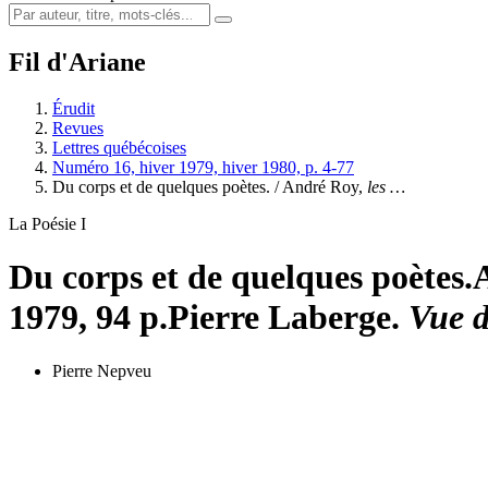
Fil d'Ariane
Érudit
Revues
Lettres québécoises
Numéro 16, hiver 1979, hiver 1980, p. 4-77
Du corps et de quelques poètes. / André Roy,
les …
La Poésie I
Du corps et de quelques poètes.
1979, 94 p.
Pierre Laberge.
Vue d
Pierre Nepveu