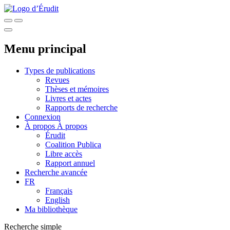
Menu principal
Types de publications
Revues
Thèses et mémoires
Livres et actes
Rapports de recherche
Connexion
À propos
À propos
Érudit
Coalition Publica
Libre accès
Rapport annuel
Recherche avancée
FR
Français
English
Ma bibliothèque
Recherche simple