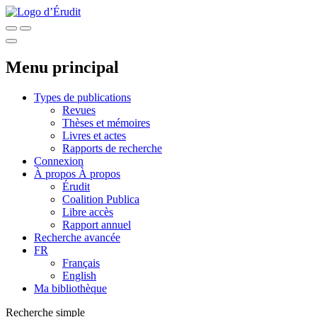
Menu principal
Types de publications
Revues
Thèses et mémoires
Livres et actes
Rapports de recherche
Connexion
À propos
À propos
Érudit
Coalition Publica
Libre accès
Rapport annuel
Recherche avancée
FR
Français
English
Ma bibliothèque
Recherche simple