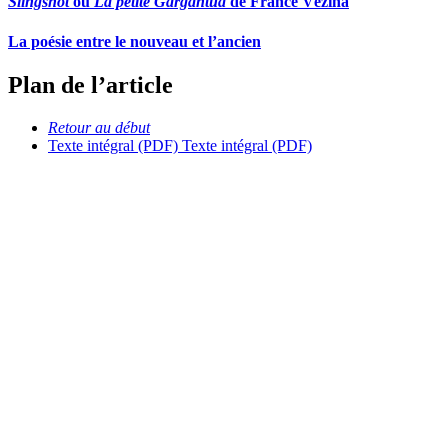
Slingshot
ou
La petite Gargantua
de France Vézina
La poésie entre le nouveau et l’ancien
Plan de l’article
Retour au début
Texte intégral (PDF)
Texte intégral (PDF)