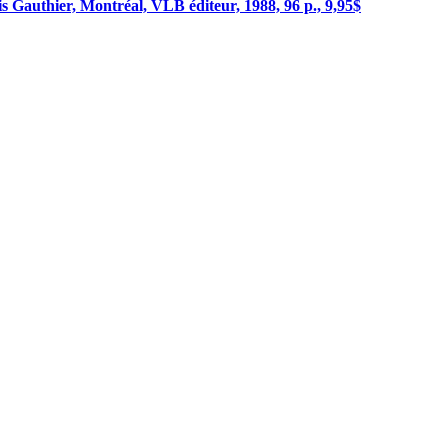
uis Gauthier, Montréal, VLB éditeur, 1988, 96 p., 9,95$