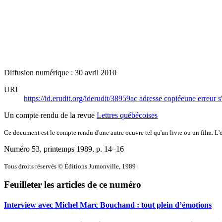
Diffusion numérique : 30 avril 2010
URI
https://id.erudit.org/iderudit/38959ac
adresse copiée
une erreur s
Un compte rendu de la revue
Lettres québécoises
Ce document est le compte rendu d'une autre oeuvre tel qu'un livre ou un film. L'oe
Numéro 53, printemps 1989
, p. 14–16
Tous droits réservés © Éditions Jumonville, 1989
Feuilleter les articles de ce numéro
Interview avec Michel Marc Bouchand : tout plein d’émotions