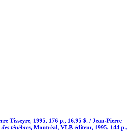
rre Tisseyre, 1995, 176 p., 16,95 $. / Jean-Pierre
e des ténèbres
, Montréal, VLB éditeur, 1995, 144 p.,