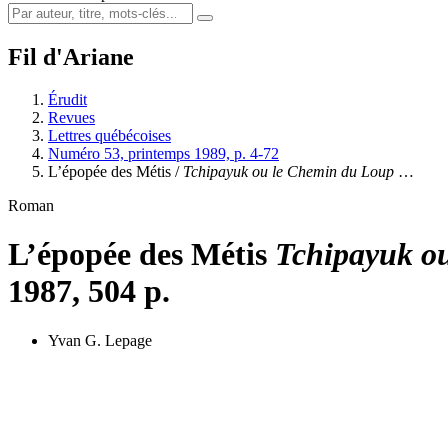
Fil d'Ariane
Érudit
Revues
Lettres québécoises
Numéro 53, printemps 1989, p. 4-72
L’épopée des Métis /
Tchipayuk ou le Chemin du Loup
…
Roman
L’épopée des Métis
Tchipayuk o
1987, 504 p.
Yvan G. Lepage