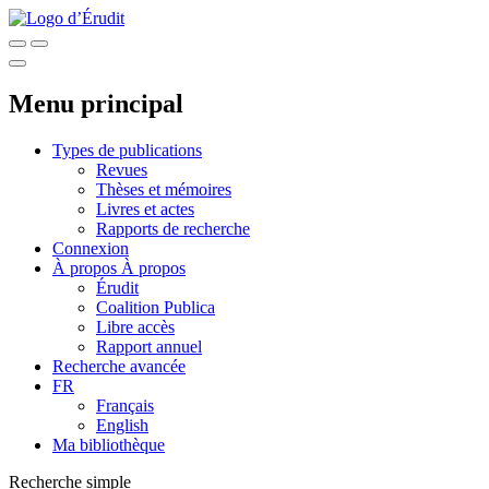
Menu principal
Types de publications
Revues
Thèses et mémoires
Livres et actes
Rapports de recherche
Connexion
À propos
À propos
Érudit
Coalition Publica
Libre accès
Rapport annuel
Recherche avancée
FR
Français
English
Ma bibliothèque
Recherche simple