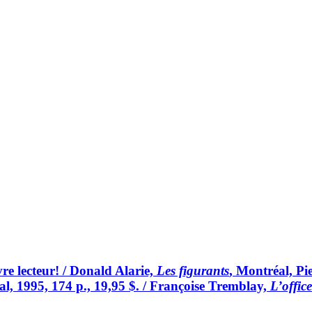
vre lecteur! / Donald Alarie,
Les figurants
, Montréal, Pie
al, 1995, 174 p., 19,95 $. / Françoise Tremblay,
L’offic