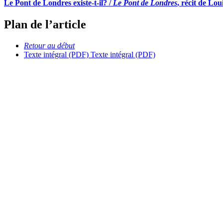
Le Pont de Londres existe-t-il? /
Le Pont de Londres
, récit de Lo
Plan de l’article
Retour au début
Texte intégral (PDF)
Texte intégral (PDF)