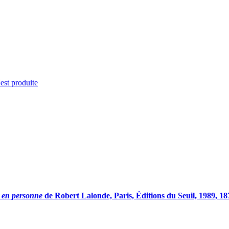
'est produite
 en personne
de Robert Lalonde, Paris, Éditions du Seuil, 1989, 18