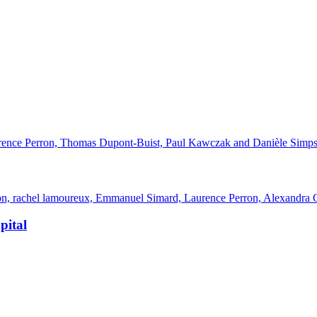
aurence Perron, Thomas Dupont-Buist, Paul Kawczak and Danièle Simp
on, rachel lamoureux, Emmanuel Simard, Laurence Perron, Alexandra 
ôpital