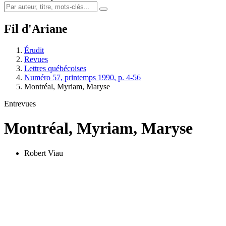
Fil d'Ariane
Érudit
Revues
Lettres québécoises
Numéro 57, printemps 1990, p. 4-56
Montréal, Myriam, Maryse
Entrevues
Montréal, Myriam, Maryse
Robert Viau