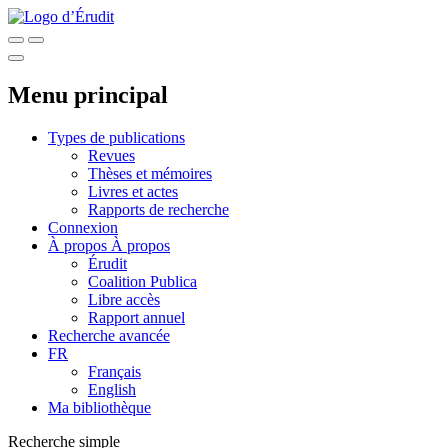
Menu principal
Types de publications
Revues
Thèses et mémoires
Livres et actes
Rapports de recherche
Connexion
À propos
À propos
Érudit
Coalition Publica
Libre accès
Rapport annuel
Recherche avancée
FR
Français
English
Ma bibliothèque
Recherche simple