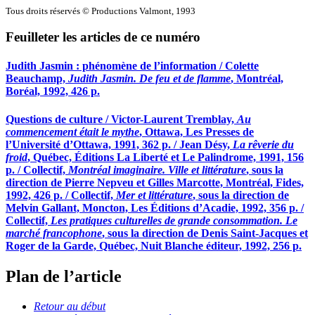
Tous droits réservés © Productions Valmont, 1993
Feuilleter les articles de ce numéro
Judith Jasmin : phénomène de l’information / Colette
Beauchamp,
Judith Jasmin. De feu et de flamme
, Montréal,
Boréal, 1992, 426 p.
Questions de culture / Victor-Laurent Tremblay,
Au
commencement était le mythe
, Ottawa, Les Presses de
l’Université d’Ottawa, 1991, 362 p. / Jean Désy,
La rêverie du
froid
, Québec, Éditions La Liberté et Le Palindrome, 1991, 156
p. / Collectif,
Montréal imaginaire. Ville et littérature
, sous la
direction de Pierre Nepveu et Gilles Marcotte, Montréal, Fides,
1992, 426 p. / Collectif,
Mer et littérature
, sous la direction de
Melvin Gallant, Moncton, Les Éditions d’Acadie, 1992, 356 p. /
Collectif,
Les pratiques culturelles de grande consommation. Le
marché francophone
, sous la direction de Denis Saint-Jacques et
Roger de la Garde, Québec, Nuit Blanche éditeur, 1992, 256 p.
Plan de l’article
Retour au début