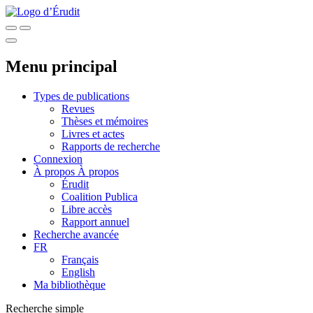
Menu principal
Types de publications
Revues
Thèses et mémoires
Livres et actes
Rapports de recherche
Connexion
À propos
À propos
Érudit
Coalition Publica
Libre accès
Rapport annuel
Recherche avancée
FR
Français
English
Ma bibliothèque
Recherche simple