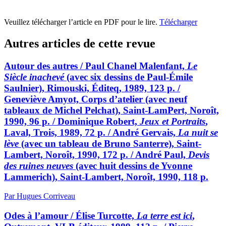
Veuillez télécharger l’article en PDF pour le lire.
Télécharger
Autres articles de cette revue
Autour des autres / Paul Chanel Malenfant,
Le
Siècle inachevé
(avec six dessins de Paul-Émile
Saulnier), Rimouski, Éditeq, 1989, 123 p. /
Geneviève Amyot, Corps d’atelier (avec neuf
tableaux de Michel Pelchat), Saint-LamPert, Noroît,
1990, 96 p. / Dominique Robert,
Jeux et Portraits
,
Laval, Trois, 1989, 72 p. / André Gervais,
La nuit se
lève
(avec un tableau de Bruno Santerre), Saint-
Lambert, Noroît, 1990, 172 p. / André Paul,
Devis
des ruines neuves
(avec huit dessins de Yvonne
Lammerich), Saint-Lambert, Noroît, 1990, 118 p.
Par Hugues Corriveau
Odes à l’amour / Élise Turcotte,
La terre est ici
,