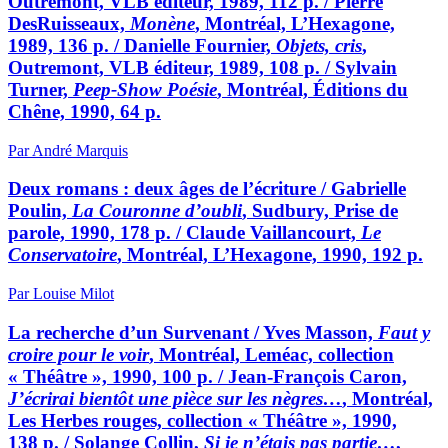
Outremont, VLB éditeur, 1989, 112 p. / Pierre
DesRuisseaux,
Monène
, Montréal, L’Hexagone,
1989, 136 p. / Danielle Fournier,
Objets, cris
,
Outremont, VLB éditeur, 1989, 108 p. / Sylvain
Turner,
Peep-Show Poésie
, Montréal, Éditions du
Chêne, 1990, 64 p.
Par André Marquis
Deux romans : deux âges de l’écriture / Gabrielle
Poulin,
La Couronne d’oubli
, Sudbury, Prise de
parole, 1990, 178 p. / Claude Vaillancourt,
Le
Conservatoire
, Montréal, L’Hexagone, 1990, 192 p.
Par Louise Milot
La recherche d’un Survenant / Yves Masson,
Faut y
croire pour le voir
, Montréal, Leméac, collection
« Théâtre », 1990, 100 p. / Jean-François Caron,
J’écrirai bientôt une pièce sur les nègres…
, Montréal,
Les Herbes rouges, collection « Théâtre », 1990,
138 p. / Solange Collin,
Si je n’étais pas partie…
,