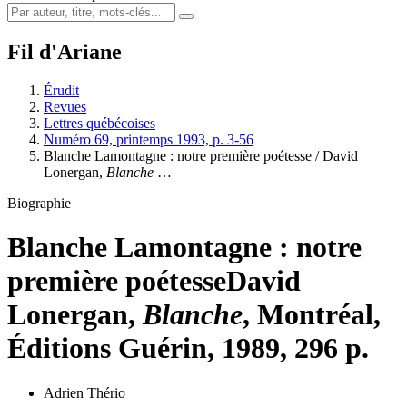
Fil d'Ariane
Érudit
Revues
Lettres québécoises
Numéro 69, printemps 1993, p. 3-56
Blanche Lamontagne : notre première poétesse / David
Lonergan,
Blanche
…
Biographie
Blanche Lamontagne : notre
première poétesse
David
Lonergan,
Blanche
, Montréal,
Éditions Guérin, 1989, 296 p.
Adrien Thério