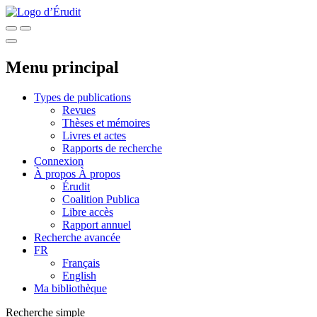
Menu principal
Types de publications
Revues
Thèses et mémoires
Livres et actes
Rapports de recherche
Connexion
À propos
À propos
Érudit
Coalition Publica
Libre accès
Rapport annuel
Recherche avancée
FR
Français
English
Ma bibliothèque
Recherche simple