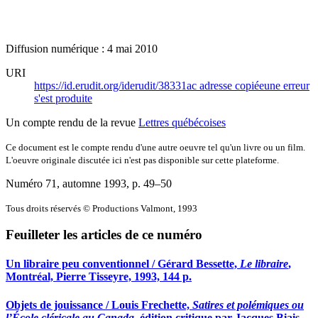
Diffusion numérique : 4 mai 2010
URI
https://id.erudit.org/iderudit/38331ac
adresse copiée
une erreur
s'est produite
Un compte rendu de la revue
Lettres québécoises
Ce document est le compte rendu d'une autre oeuvre tel qu'un livre ou un film.
L'oeuvre originale discutée ici n'est pas disponible sur cette plateforme.
Numéro 71, automne 1993
, p. 49–50
Tous droits réservés © Productions Valmont, 1993
Feuilleter les articles de ce numéro
Un libraire peu conventionnel / Gérard Bessette,
Le libraire
,
Montréal, Pierre Tisseyre, 1993, 144 p.
Objets de jouissance / Louis Frechette,
Satires et polémiques ou
l’École cléricale au Canada
, édition critique par Jacques Biais