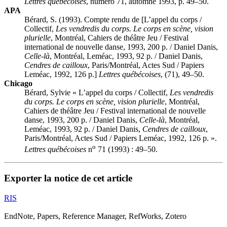
Lettres québécoises
, numéro 71, automne 1993, p. 49–50.
APA
Bérard, S. (1993). Compte rendu de [L’appel du corps /
Collectif,
Les vendredis du corps. Le corps en scène, vision
plurielle
, Montréal, Cahiers de théâtre Jeu / Festival
international de nouvelle danse, 1993, 200 p. / Daniel Danis,
Celle-là
, Montréal, Leméac, 1993, 92 p. / Daniel Danis,
Cendres de cailloux
, Paris/Montréal, Actes Sud / Papiers
Leméac, 1992, 126 p.]
Lettres québécoises
, (71), 49–50.
Chicago
Bérard, Sylvie « L’appel du corps / Collectif,
Les vendredis
du corps. Le corps en scène, vision plurielle
, Montréal,
Cahiers de théâtre Jeu / Festival international de nouvelle
danse, 1993, 200 p. / Daniel Danis,
Celle-là
, Montréal,
Leméac, 1993, 92 p. / Daniel Danis,
Cendres de cailloux
,
Paris/Montréal, Actes Sud / Papiers Leméac, 1992, 126 p. ».
o
Lettres québécoises
n
71 (1993) : 49–50.
Exporter la notice de cet article
RIS
EndNote, Papers, Reference Manager, RefWorks, Zotero