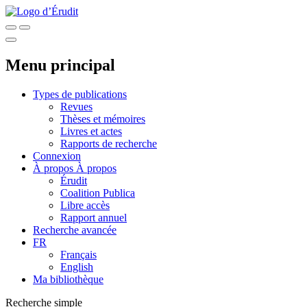
Menu principal
Types de publications
Revues
Thèses et mémoires
Livres et actes
Rapports de recherche
Connexion
À propos
À propos
Érudit
Coalition Publica
Libre accès
Rapport annuel
Recherche avancée
FR
Français
English
Ma bibliothèque
Recherche simple