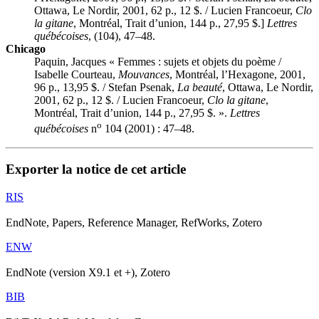
Ottawa, Le Nordir, 2001, 62 p., 12 $. / Lucien Francoeur,
Clo
la gitane
, Montréal, Trait d’union, 144 p., 27,95 $.]
Lettres
québécoises
, (104), 47–48.
Chicago
Paquin, Jacques « Femmes : sujets et objets du poème /
Isabelle Courteau,
Mouvances
, Montréal, l’Hexagone, 2001,
96 p., 13,95 $. / Stefan Psenak,
La beauté
, Ottawa, Le Nordir,
2001, 62 p., 12 $. / Lucien Francoeur,
Clo la gitane
,
Montréal, Trait d’union, 144 p., 27,95 $. ».
Lettres
o
québécoises
n
104 (2001) : 47–48.
Exporter la notice de cet article
RIS
EndNote, Papers, Reference Manager, RefWorks, Zotero
ENW
EndNote (version X9.1 et +), Zotero
BIB