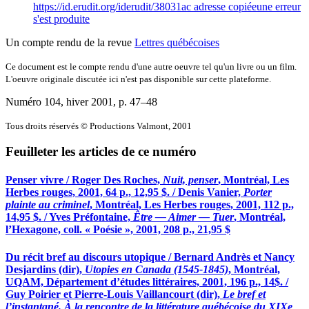
https://id.erudit.org/iderudit/38031ac
adresse copiée
une erreur
s'est produite
Un compte rendu de la revue
Lettres québécoises
Ce document est le compte rendu d'une autre oeuvre tel qu'un livre ou un film.
L'oeuvre originale discutée ici n'est pas disponible sur cette plateforme.
Numéro 104, hiver 2001
, p. 47–48
Tous droits réservés © Productions Valmont, 2001
Feuilleter les articles de ce numéro
Penser vivre / Roger Des Roches,
Nuit, penser
, Montréal, Les
Herbes rouges, 2001, 64 p., 12,95 $. / Denis Vanier,
Porter
plainte au criminel
, Montréal, Les Herbes rouges, 2001, 112 p.,
14,95 $. / Yves Préfontaine,
Être — Aimer — Tuer
, Montréal,
l’Hexagone, coll. « Poésie », 2001, 208 p., 21,95 $
Du récit bref au discours utopique / Bernard Andrès et Nancy
Desjardins (dir),
Utopies en Canada (1545-1845)
, Montréal,
UQAM, Département d’études littéraires, 2001, 196 p., 14$. /
Guy Poirier et Pierre-Louis Vaillancourt (dir),
Le bref et
l’instantané. À la rencontre de la littérature québécoise du XIXe