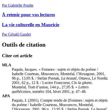
Par Gabrielle Poulin
À retenir pour vos lectures
La vie culturelle en Mauricie
Par Gérald Gaudet
Outils de citation
Citer cet article
MLA
Paquin, Jacques. « Femmes : sujets et objets du poème /
Isabelle Courteau,
Mouvances
, Montréal, l’Hexagone, 2001,
96 p., 13,95 $. / Stefan Psenak,
La beauté
, Ottawa, Le Nordir,
2001, 62 p., 12 $. / Lucien Francoeur,
Clo la gitane
,
Montréal, Trait d’union, 144 p., 27,95 $. »
Lettres
québécoises
, numéro 104, hiver 2001, p. 47–48.
APA
Paquin, J. (2001). Compte rendu de [Femmes : sujets et objets
du poème / Isabelle Courteau,
Mouvances
, Montréal,
l’Hexagone, 2001, 96 p., 13,95 $. / Stefan Psenak,
La beauté
,