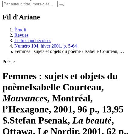
Fil d'Ariane
Érudit
Revues
Lettres québécoises
Numéro 104, hiver 2001, p. 5-64
Femmes : sujets et objets du poème / Isabelle Courteau,
…
Poésie
Femmes : sujets et objets du
poème
Isabelle Courteau,
Mouvances
, Montréal,
l’Hexagone, 2001, 96 p., 13,95
$.
Stefan Psenak,
La beauté
,
Ottawa, Le Nordir, 2001, 62 p.,