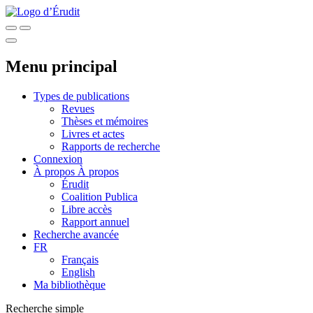
Menu principal
Types de publications
Revues
Thèses et mémoires
Livres et actes
Rapports de recherche
Connexion
À propos
À propos
Érudit
Coalition Publica
Libre accès
Rapport annuel
Recherche avancée
FR
Français
English
Ma bibliothèque
Recherche simple