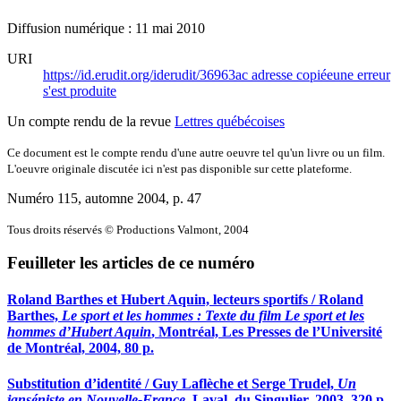
Diffusion numérique : 11 mai 2010
URI
https://id.erudit.org/iderudit/36963ac
adresse copiée
une erreur
s'est produite
Un compte rendu de la revue
Lettres québécoises
Ce document est le compte rendu d'une autre oeuvre tel qu'un livre ou un film.
L'oeuvre originale discutée ici n'est pas disponible sur cette plateforme.
Numéro 115, automne 2004
, p. 47
Tous droits réservés © Productions Valmont, 2004
Feuilleter les articles de ce numéro
Roland Barthes et Hubert Aquin, lecteurs sportifs / Roland
Barthes,
Le sport et les hommes : Texte du film Le sport et les
hommes d’Hubert Aquin
, Montréal, Les Presses de l’Université
de Montréal, 2004, 80 p.
Substitution d’identité / Guy Laflèche et Serge Trudel,
Un
janséniste en Nouvelle-France
, Laval, du Singulier, 2003, 320 p.