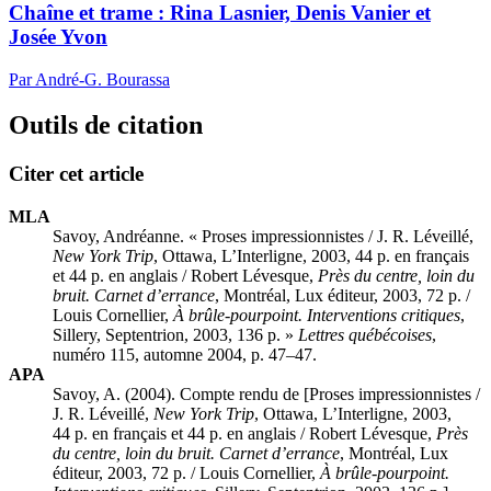
Chaîne et trame :
R
ina Lasnier, Denis Vanier et
Josée Yvon
Par André-G. Bourassa
Outils de citation
Citer cet article
MLA
Savoy, Andréanne. « Proses impressionnistes / J. R. Léveillé,
New York Trip
, Ottawa, L’Interligne, 2003, 44 p. en français
et 44 p. en anglais / Robert Lévesque,
Près du centre, loin du
bruit. Carnet d’errance
, Montréal, Lux éditeur, 2003, 72 p. /
Louis Cornellier,
À brûle-pourpoint. Interventions critiques
,
Sillery, Septentrion, 2003, 136 p. »
Lettres québécoises
,
numéro 115, automne 2004, p. 47–47.
APA
Savoy, A. (2004). Compte rendu de [Proses impressionnistes /
J. R. Léveillé,
New York Trip
, Ottawa, L’Interligne, 2003,
44 p. en français et 44 p. en anglais / Robert Lévesque,
Près
du centre, loin du bruit. Carnet d’errance
, Montréal, Lux
éditeur, 2003, 72 p. / Louis Cornellier,
À brûle-pourpoint.