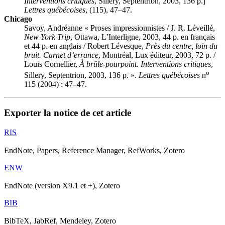
Interventions critiques
, Sillery, Septentrion, 2003, 136 p.]
Lettres québécoises
, (115), 47–47.
Chicago
Savoy, Andréanne « Proses impressionnistes / J. R. Léveillé,
New York Trip
, Ottawa, L’Interligne, 2003, 44 p. en français
et 44 p. en anglais / Robert Lévesque,
Près du centre, loin du
bruit. Carnet d’errance
, Montréal, Lux éditeur, 2003, 72 p. /
Louis Cornellier,
À brûle-pourpoint. Interventions critiques
,
o
Sillery, Septentrion, 2003, 136 p. ».
Lettres québécoises
n
115 (2004) : 47–47.
Exporter la notice de cet article
RIS
EndNote, Papers, Reference Manager, RefWorks, Zotero
ENW
EndNote (version X9.1 et +), Zotero
BIB
BibTeX, JabRef, Mendeley, Zotero