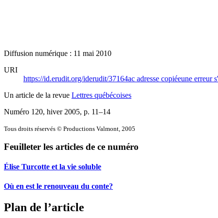
Diffusion numérique : 11 mai 2010
URI
https://id.erudit.org/iderudit/37164ac
adresse copiée
une erreur s
Un article de la revue
Lettres québécoises
Numéro 120, hiver 2005
, p. 11–14
Tous droits réservés © Productions Valmont, 2005
Feuilleter les articles de ce numéro
Élise Turcotte et la vie soluble
Où en est le renouveau du conte?
Plan de l’article