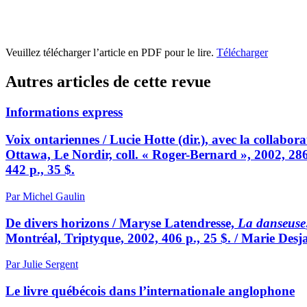
Veuillez télécharger l’article en PDF pour le lire.
Télécharger
Autres articles de cette revue
Informations express
Voix ontariennes / Lucie Hotte (dir.), avec la collabo
Ottawa, Le Nordir, coll. « Roger-Bernard », 2002, 286 
442 p., 35 $.
Par Michel Gaulin
De divers horizons / Maryse Latendresse,
La danseuse
Montréal, Triptyque, 2002, 406 p., 25 $. / Marie Desj
Par Julie Sergent
Le livre québécois dans l’internationale anglophone