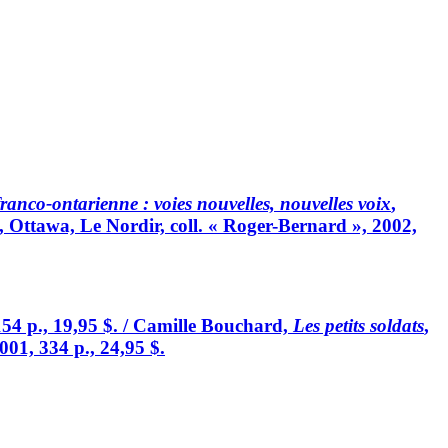
 franco-ontarienne : voies nouvelles, nouvelles voix
,
», Ottawa, Le Nordir, coll. « Roger-Bernard », 2002,
54 p., 19,95 $. / Camille Bouchard,
Les petits soldats
,
01, 334 p., 24,95 $.