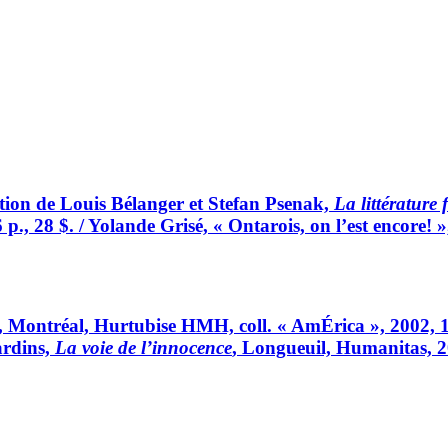
ration de Louis Bélanger et Stefan Psenak,
La littérature
p., 28 $. / Yolande Grisé, « Ontarois, on l’est encore! 
, Montréal, Hurtubise HMH, coll. « AmÉrica », 2002, 1
ardins,
La voie de l’innocence
, Longueuil, Humanitas, 20