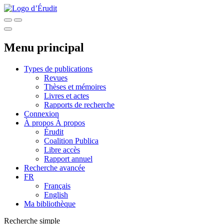
Menu principal
Types de publications
Revues
Thèses et mémoires
Livres et actes
Rapports de recherche
Connexion
À propos
À propos
Érudit
Coalition Publica
Libre accès
Rapport annuel
Recherche avancée
FR
Français
English
Ma bibliothèque
Recherche simple