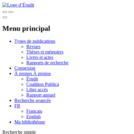
Menu principal
Types de publications
Revues
Thèses et mémoires
Livres et actes
Rapports de recherche
Connexion
À propos
À propos
Érudit
Coalition Publica
Libre accès
Rapport annuel
Recherche avancée
FR
Français
English
Ma bibliothèque
Recherche simple