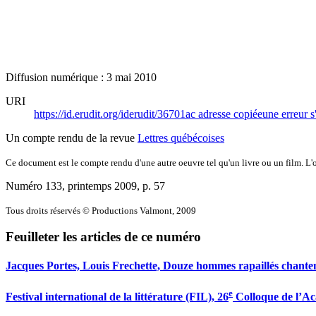
Diffusion numérique : 3 mai 2010
URI
https://id.erudit.org/iderudit/36701ac
adresse copiée
une erreur s
Un compte rendu de la revue
Lettres québécoises
Ce document est le compte rendu d'une autre oeuvre tel qu'un livre ou un film. L'oe
Numéro 133, printemps 2009
, p. 57
Tous droits réservés © Productions Valmont, 2009
Feuilleter les articles de ce numéro
Jacques Portes, Louis Frechette, Douze hommes rapaillés chant
e
Festival international de la littérature (FIL), 26
Colloque de l’Ac