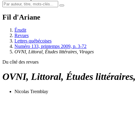
Fil d'Ariane
Érudit
Revues
Lettres québécoises
Numéro 133, printemps 2009, p. 3-72
OVNI, Littoral, Études littéraires, Virages
Du côté des revues
OVNI, Littoral, Études littéraires
Nicolas Tremblay