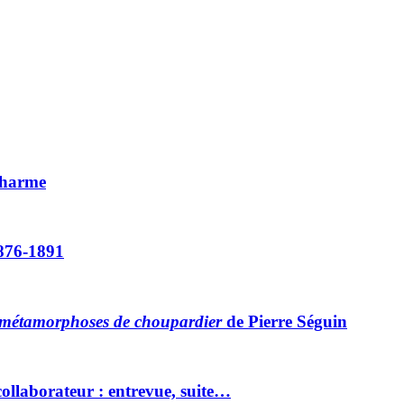
charme
1876-1891
 métamorphoses de choupardier
de Pierre Séguin
ollaborateur : entrevue, suite…