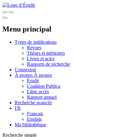
Menu principal
Types de publications
Revues
Thèses et mémoires
Livres et actes
Rapports de recherche
Connexion
À propos
À propos
Érudit
Coalition Publica
Libre accès
Rapport annuel
Recherche avancée
FR
Français
English
Ma bibliothèque
Recherche simple