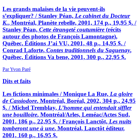
Les grands malaises de la vie peuvent-ils
s’expliquer? / Stanley Péan,
Le cabinet du Docteur
K.
, Montréal, Planète rebelle, 2001, 174 p., 19,95 $. /
Stanley Péan,
Cette étrangeté coutumière
(récits
autour des photos de François Lamontagne),
Québec, Éditions J’ai VU, 2001, 48 p., 14,95 $. /
Conrad Laforte,
Contes traditionnels du Saguenay
,
Québec, Éditions Va bene, 2001, 300 p., 22,95 $.
Par Yvon Paré
Dits et faits
Les fictions minimales / Monique La Rue,
La gloire
de Cassiodore
, Montréal, Boréal, 2002, 304 p., 24,95
$. / Michel Tremblay,
L’homme qui entendait siffler
une bouilloire
, Montréal/Arles, Leméac/Actes Sud,
2001, 186 p., 22,95 $. / François Lanctôt,
Les nuits
tomberont une à une
, Montréal, Lanctôt éditeur,
2001, 160 p., 16,95 $.