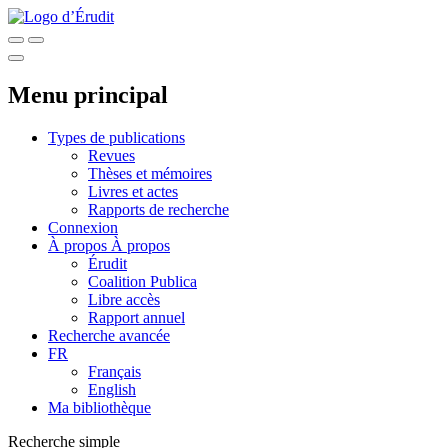
Menu principal
Types de publications
Revues
Thèses et mémoires
Livres et actes
Rapports de recherche
Connexion
À propos
À propos
Érudit
Coalition Publica
Libre accès
Rapport annuel
Recherche avancée
FR
Français
English
Ma bibliothèque
Recherche simple