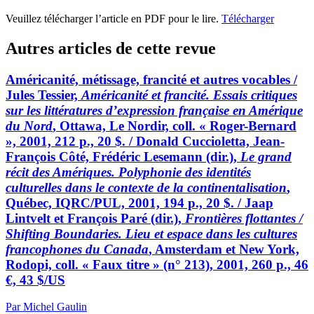
Veuillez télécharger l’article en PDF pour le lire.
Télécharger
Autres articles de cette revue
Américanité, métissage, francité et autres vocables /
Jules Tessier,
Américanité et francité. Essais critiques
sur les littératures d’expression française en Amérique
du Nord
, Ottawa, Le Nordir, coll. « Roger-Bernard
», 2001, 212 p., 20 $. / Donald Cuccioletta, Jean-
François Côté, Frédéric Lesemann (dir.),
Le grand
récit des Amériques. Polyphonie des identités
culturelles dans le contexte de la continentalisation
,
Québec, IQRC/PUL, 2001, 194 p., 20 $. / Jaap
Lintvelt et François Paré (dir.),
Frontières flottantes /
Shifting Boundaries. Lieu et espace dans les cultures
francophones du Canada
, Amsterdam et New York,
Rodopi, coll. « Faux titre » (n° 213), 2001, 260 p., 46
€, 43 $/US
Par Michel Gaulin