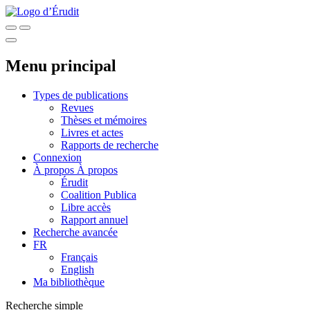
Menu principal
Types de publications
Revues
Thèses et mémoires
Livres et actes
Rapports de recherche
Connexion
À propos
À propos
Érudit
Coalition Publica
Libre accès
Rapport annuel
Recherche avancée
FR
Français
English
Ma bibliothèque
Recherche simple