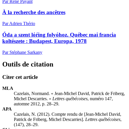
Par René Payant
À la recherche des ancêtres
Par Adrien Thério
Óda a szent lóŕing folyóhoz. Québec mai francia
koltészete :
B
udapest, Europa, 1978
Par Stéphane Sarkany
Outils de citation
Citer cet article
MLA
Cazelais, Normand. « Jean-Michel David, Patrick de Friberg,
Michel Descarries. »
Lettres québécoises
, numéro 147,
automne 2012, p. 28–29.
APA
Cazelais, N. (2012). Compte rendu de [Jean-Michel David,
Patrick de Friberg, Michel Descarries].
Lettres québécoises
,
(147), 28–29.