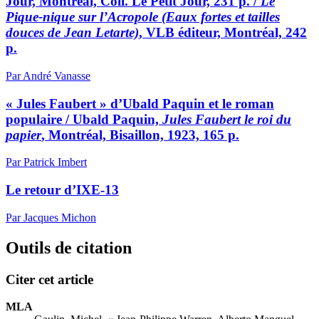
Jour, Montréal, Coll. Le Petit Jour, 231 p. /
Le
Pique-nique sur l’Acropole (Eaux fortes et tailles
douces de Jean Letarte)
, VLB éditeur, Montréal, 242
p.
Par André Vanasse
« Jules Faubert » d’Ubald Paquin et le roman
populaire / Ubald Paquin,
Jules Faubert le roi du
papier
, Montréal, Bisaillon, 1923, 165 p.
Par Patrick Imbert
Le retour d’IXE-13
Par Jacques Michon
Outils de citation
Citer cet article
MLA