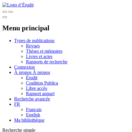
Menu principal
Types de publications
Revues
Thèses et mémoires
Livres et actes
Rapports de recherche
Connexion
À propos
À propos
Érudit
Coalition Publica
Libre accès
Rapport annuel
Recherche avancée
FR
Français
English
Ma bibliothèque
Recherche simple