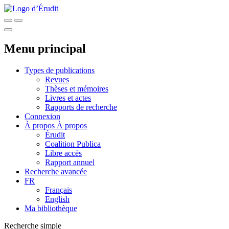
Menu principal
Types de publications
Revues
Thèses et mémoires
Livres et actes
Rapports de recherche
Connexion
À propos
À propos
Érudit
Coalition Publica
Libre accès
Rapport annuel
Recherche avancée
FR
Français
English
Ma bibliothèque
Recherche simple