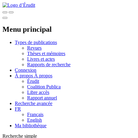
Menu principal
Types de publications
Revues
Thèses et mémoires
Livres et actes
Rapports de recherche
Connexion
À propos
À propos
Érudit
Coalition Publica
Libre accès
Rapport annuel
Recherche avancée
FR
Français
English
Ma bibliothèque
Recherche simple