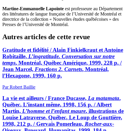
Martine-Emmanuelle Lapointe
est professeure au Département
des littératures de langue française de l’Université de Montréal et
directrice de la collection « Nouvelles études québécoises » des
Presses de l’Université de Montréal.
Autres articles de cette revue
Gratitude et fidélité / Alain Finkielkraut et Antoine
Robitaille,
L’ingratitude. Conversation sur notre
temps
, Montréal, Québec Amérique, 1999, 228 p. /
Jean Marcel,
Fractions 2. Carnets
, Montréal,
l’Hexagone, 1999, 160 p.
Par Robert Baillie
La vie est ailleurs / France Ducasse,
La matamata
,
Québec, L’instant même, 1998, 156 p. / Albert
Martin,
L’homme et l’enfant maure
, illustrations de
Louise Latraverse, Québec, Le Loup de Gouttière,
1998, 212 p. / Gervais Pomerleau,
Rocher-aux-
Oiseaux
, Brossard, Humanitas. 1999, 184 p.