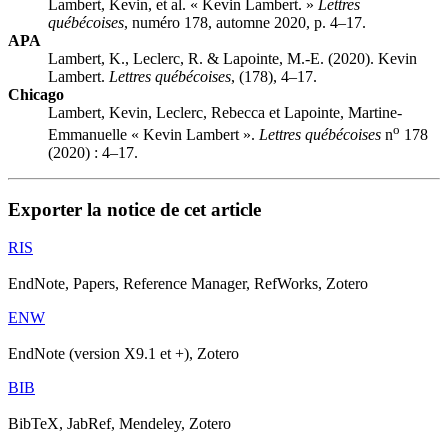
Lambert, Kevin, et al. « Kevin Lambert. »
Lettres
québécoises
, numéro 178, automne 2020, p. 4–17.
APA
Lambert, K., Leclerc, R. & Lapointe, M.-E. (2020). Kevin
Lambert.
Lettres québécoises
, (178), 4–17.
Chicago
Lambert, Kevin, Leclerc, Rebecca et Lapointe, Martine-
o
Emmanuelle « Kevin Lambert ».
Lettres québécoises
n
178
(2020) : 4–17.
Exporter la notice de cet article
RIS
EndNote, Papers, Reference Manager, RefWorks, Zotero
ENW
EndNote (version X9.1 et +), Zotero
BIB
BibTeX, JabRef, Mendeley, Zotero