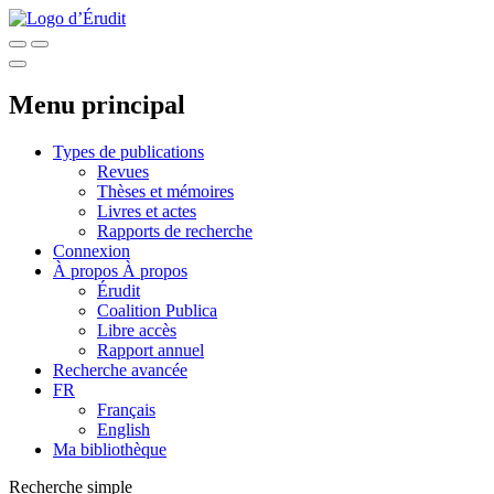
Menu principal
Types de publications
Revues
Thèses et mémoires
Livres et actes
Rapports de recherche
Connexion
À propos
À propos
Érudit
Coalition Publica
Libre accès
Rapport annuel
Recherche avancée
FR
Français
English
Ma bibliothèque
Recherche simple