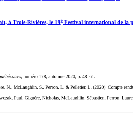
e
t, à Trois-Rivières, le 19
Festival international de la 
 québécoises
, numéro 178, automne 2020, p. 48–61.
re, N., McLaughlin, S., Perron, L. & Pelletier, L. (2020). Compte rendu
czak, Paul, Giguère, Nicholas, McLaughlin, Sébastien, Perron, Laurence