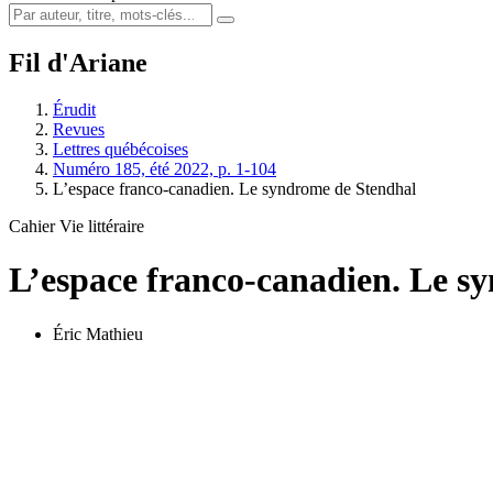
Fil d'Ariane
Érudit
Revues
Lettres québécoises
Numéro 185, été 2022, p. 1-104
L’espace franco-canadien. Le syndrome de Stendhal
Cahier Vie littéraire
L’espace franco-canadien. Le s
Éric Mathieu