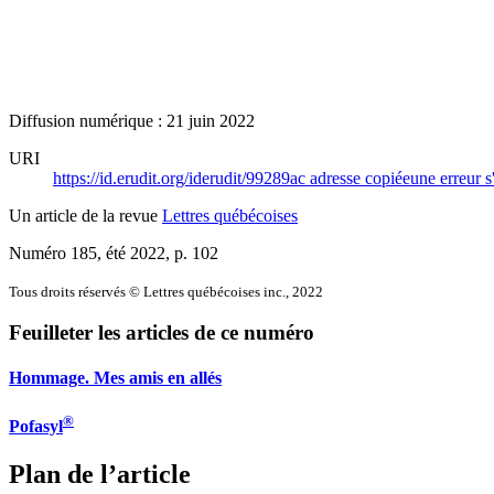
Diffusion numérique : 21 juin 2022
URI
https://id.erudit.org/iderudit/99289ac
adresse copiée
une erreur s
Un article de la revue
Lettres québécoises
Numéro 185, été 2022
, p. 102
Tous droits réservés © Lettres québécoises inc., 2022
Feuilleter les articles de ce numéro
Hommage. Mes amis en allés
®
Pofasyl
Plan de l’article