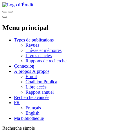
Menu principal
Types de publications
Revues
Thèses et mémoires
Livres et actes
Rapports de recherche
Connexion
À propos
À propos
Érudit
Coalition Publica
Libre accès
Rapport annuel
Recherche avancée
FR
Français
English
Ma bibliothèque
Recherche simple