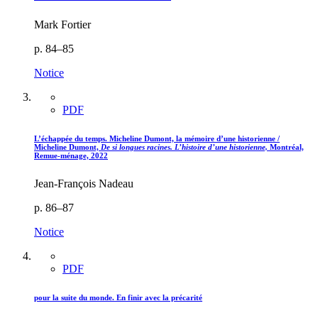
Mark Fortier
p. 84–85
Notice
PDF
L’échappée du temps. Micheline Dumont, la mémoire d’une historienne /
Micheline Dumont,
De si longues racines. L’histoire d’une historienne,
Montréal,
Remue-ménage, 2022
Jean-François Nadeau
p. 86–87
Notice
PDF
pour la suite du monde. En finir avec la précarité