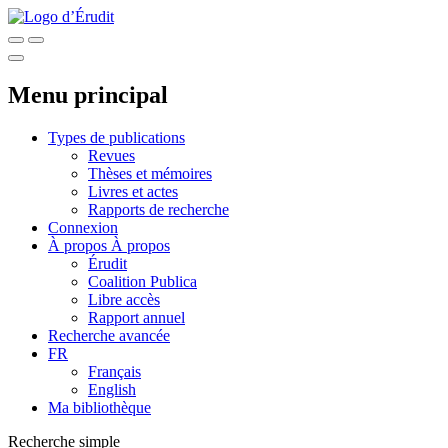
Menu principal
Types de publications
Revues
Thèses et mémoires
Livres et actes
Rapports de recherche
Connexion
À propos
À propos
Érudit
Coalition Publica
Libre accès
Rapport annuel
Recherche avancée
FR
Français
English
Ma bibliothèque
Recherche simple