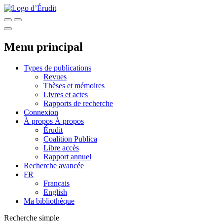
Menu principal
Types de publications
Revues
Thèses et mémoires
Livres et actes
Rapports de recherche
Connexion
À propos
À propos
Érudit
Coalition Publica
Libre accès
Rapport annuel
Recherche avancée
FR
Français
English
Ma bibliothèque
Recherche simple