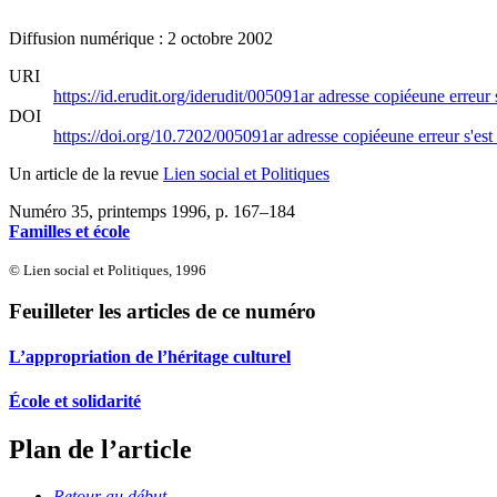
Diffusion numérique : 2 octobre 2002
URI
https://id.erudit.org/iderudit/005091ar
adresse copiée
une erreur 
DOI
https://doi.org/10.7202/005091ar
adresse copiée
une erreur s'est
Un article de la revue
Lien social et Politiques
Numéro 35, printemps 1996
, p. 167–184
Familles et école
© Lien social et Politiques, 1996
Feuilleter les articles de ce numéro
L’appropriation de l’héritage culturel
École et solidarité
Plan de l’article
Retour au début