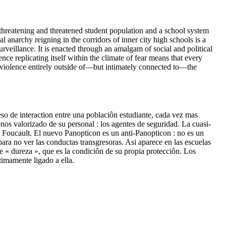
threatening and threatened student population and a school system
al anarchy reigning in the corridors of inner city high schools is a
rveillance. It is enacted through an amalgam of social and political
ce replicating itself within the climate of fear means that every
f violence entirely outside of—but intimately connected to—the
eso de interaction entre una poblaciôn estudiante, cada vez mas
os valorizado de su personal : los agentes de seguridad. La cuasi-
M. Foucault. El nuevo Panopticon es un anti-Panopticon : no es un
para no ver las conductas transgresoras. Asi aparece en las escuelas
 « dureza », que es la condiciôn de su propia protecciôn. Los
imamente ligado a ella.