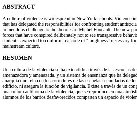
ABSTRACT
A culture of violence is widespread in New York schools. Violence in
that has delegated the responsibilities for confronting student antisoci
tremendous challenge to the theories of Michel Foucault. The new panop
forces that have conspired deliberately not to see transgressive behavi
student is expected to conform to a code of "toughness" necessary for
mainstream culture.
RESUMEN
Una cultura de la violencia se ha extendido a través de las escuelas d
amenazadora y amenazada, y un sistema de ensenanza que ha delegado la
anarquia que reina en los corredores de las escuelas secundarias de lo
edificio, ni asegura la funciôn de vigilancia. Existe a través de un co
una cultura autônoma de la violencia, que se reproduce en una atmôsf
alumnos de los barrios desfavorecidos comparten un espacio de violen