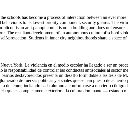
 the schools has become a process of interaction between an ever more 
al behaviours to its lowest priority component: security guards. The virtu
ticon is an anti-panopticon: it is not a building and does not ensure su
our. The resultant development of an autonomous culture of school violen
 self-protection. Students in inner city neighbourhoods share a space o
e Nueva York. La violencia en el medio escolar ha llegado a ser un proc
 responsabilidad de controlar las conductas antisociales al sector men
s barrios desfavorecidos présenta un desaffo formidable a las tesis de 
nglomerado de fuerzas politicas y sociales que se han puesto de acuerdo 
era de temor, incitando cada alumno a conformarse a un cierto côdigo de
cia que es completamente exterior a la cultura dominante — estando mt