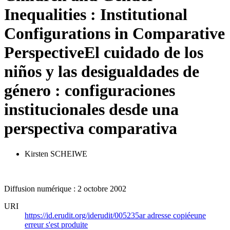
Inequalities : Institutional
Configurations in Comparative
Perspective
El cuidado de los
niños y las desigualdades de
género : configuraciones
institucionales desde una
perspectiva comparativa
Kirsten SCHEIWE
Diffusion numérique : 2 octobre 2002
URI
https://id.erudit.org/iderudit/005235ar
adresse copiée
une
erreur s'est produite