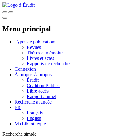
Menu principal
Types de publications
Revues
Thèses et mémoires
Livres et actes
Rapports de recherche
Connexion
À propos
À propos
Érudit
Coalition Publica
Libre accès
Rapport annuel
Recherche avancée
FR
Français
English
Ma bibliothèque
Recherche simple