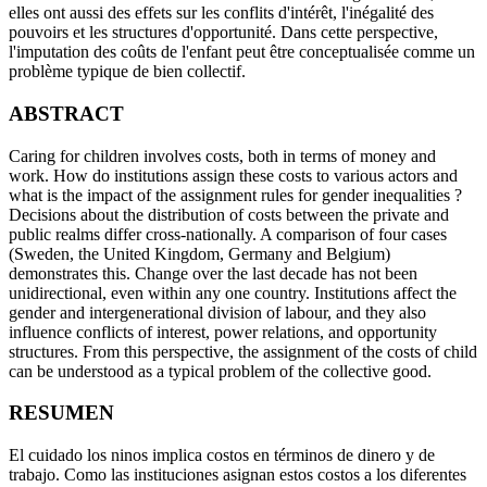
elles ont aussi des effets sur les conflits d'intérêt, l'inégalité des
pouvoirs et les structures d'opportunité. Dans cette perspective,
l'imputation des coûts de l'enfant peut être conceptualisée comme un
problème typique de bien collectif.
ABSTRACT
Caring for children involves costs, both in terms of money and
work. How do institutions assign these costs to various actors and
what is the impact of the assignment rules for gender inequalities ?
Decisions about the distribution of costs between the private and
public realms differ cross-nationally. A comparison of four cases
(Sweden, the United Kingdom, Germany and Belgium)
demonstrates this. Change over the last decade has not been
unidirectional, even within any one country. Institutions affect the
gender and intergenerational division of labour, and they also
influence conflicts of interest, power relations, and opportunity
structures. From this perspective, the assignment of the costs of child
can be understood as a typical problem of the collective good.
RESUMEN
El cuidado los ninos implica costos en términos de dinero y de
trabajo. Como las instituciones asignan estos costos a los diferentes