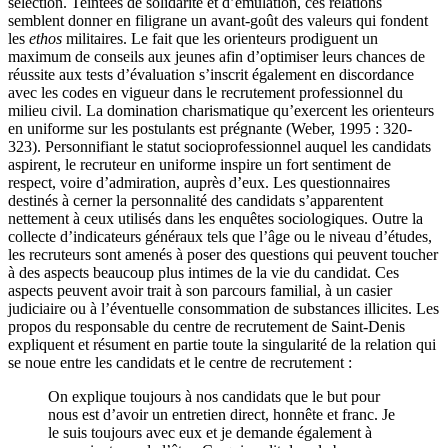
sélection. Teintées de solidarité et d’émulation, ces relations
semblent donner en filigrane un avant-goût des valeurs qui fondent
les
ethos
militaires. Le fait que les orienteurs prodiguent un
maximum de conseils aux jeunes afin d’optimiser leurs chances de
réussite aux tests d’évaluation s’inscrit également en discordance
avec les codes en vigueur dans le recrutement professionnel du
milieu civil. La domination charismatique qu’exercent les orienteurs
en uniforme sur les postulants est prégnante (Weber, 1995 : 320-
323). Personnifiant le statut socioprofessionnel auquel les candidats
aspirent, le recruteur en uniforme inspire un fort sentiment de
respect, voire d’admiration, auprès d’eux. Les questionnaires
destinés à cerner la personnalité des candidats s’apparentent
nettement à ceux utilisés dans les enquêtes sociologiques. Outre la
collecte d’indicateurs généraux tels que l’âge ou le niveau d’études,
les recruteurs sont amenés à poser des questions qui peuvent toucher
à des aspects beaucoup plus intimes de la vie du candidat. Ces
aspects peuvent avoir trait à son parcours familial, à un casier
judiciaire ou à l’éventuelle consommation de substances illicites. Les
propos du responsable du centre de recrutement de Saint-Denis
expliquent et résument en partie toute la singularité de la relation qui
se noue entre les candidats et le centre de recrutement :
On explique toujours à nos candidats que le but pour
nous est d’avoir un entretien direct, honnête et franc. Je
le suis toujours avec eux et je demande également à