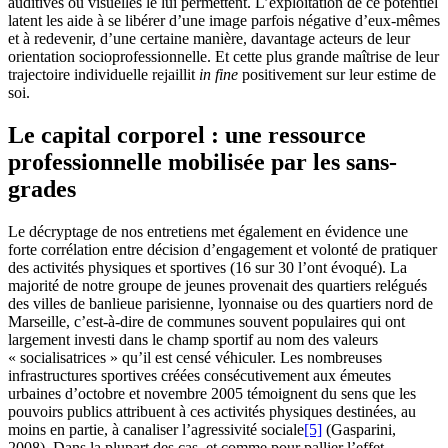
auditives ou visuelles le lui permettent. L’exploitation de ce potentiel
latent les aide à se libérer d’une image parfois négative d’eux-mêmes
et à redevenir, d’une certaine manière, davantage acteurs de leur
orientation socioprofessionnelle. Et cette plus grande maîtrise de leur
trajectoire individuelle rejaillit
in fine
positivement sur leur estime de
soi.
Le capital corporel : une ressource
professionnelle mobilisée par les sans-
grades
Le décryptage de nos entretiens met également en évidence une
forte corrélation entre décision d’engagement et volonté de pratiquer
des activités physiques et sportives (16 sur 30 l’ont évoqué). La
majorité de notre groupe de jeunes provenait des quartiers relégués
des villes de banlieue parisienne, lyonnaise ou des quartiers nord de
Marseille, c’est-à-dire de communes souvent populaires qui ont
largement investi dans le champ sportif au nom des valeurs
« socialisatrices » qu’il est censé véhiculer. Les nombreuses
infrastructures sportives créées consécutivement aux émeutes
urbaines d’octobre et novembre 2005 témoignent du sens que les
pouvoirs publics attribuent à ces activités physiques destinées, au
moins en partie, à canaliser l’agressivité sociale
[5]
(Gasparini,
2008). Dans la plupart des cas, et comme pour pallier l’effet