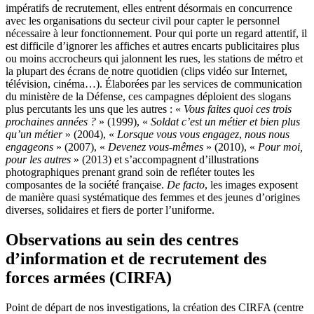
impératifs de recrutement, elles entrent désormais en concurrence
avec les organisations du secteur civil pour capter le personnel
nécessaire à leur fonctionnement. Pour qui porte un regard attentif, il
est difficile d’ignorer les affiches et autres encarts publicitaires plus
ou moins accrocheurs qui jalonnent les rues, les stations de métro et
la plupart des écrans de notre quotidien (clips vidéo sur Internet,
télévision, cinéma…). Élaborées par les services de communication
du ministère de la Défense, ces campagnes déploient des slogans
plus percutants les uns que les autres : «
Vous faites quoi ces trois
prochaines années ?
» (1999), «
Soldat c’est un métier et bien plus
qu’un métier
» (2004), «
Lorsque vous vous engagez
,
nous nous
engageons
» (2007), «
Devenez vous-mêmes
» (2010), «
Pour moi,
pour les autres
» (2013) et s’accompagnent d’illustrations
photographiques prenant grand soin de refléter toutes les
composantes de la société française.
De facto
, les images exposent
de manière quasi systématique des femmes et des jeunes d’origines
diverses, solidaires et fiers de porter l’uniforme.
Observations au sein des centres
d’information et de recrutement des
forces armées (CIRFA)
Point de départ de nos investigations, la création des CIRFA (centre