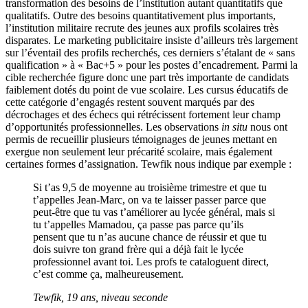
transformation des besoins de l’institution autant quantitatifs que
qualitatifs. Outre des besoins quantitativement plus importants,
l’institution militaire recrute des jeunes aux profils scolaires très
disparates. Le marketing publicitaire insiste d’ailleurs très largement
sur l’éventail des profils recherchés, ces derniers s’étalant de « sans
qualification » à « Bac+5 » pour les postes d’encadrement. Parmi la
cible recherchée figure donc une part très importante de candidats
faiblement dotés du point de vue scolaire. Les cursus éducatifs de
cette catégorie d’engagés restent souvent marqués par des
décrochages et des échecs qui rétrécissent fortement leur champ
d’opportunités professionnelles. Les observations
in situ
nous ont
permis de recueillir plusieurs témoignages de jeunes mettant en
exergue non seulement leur précarité scolaire, mais également
certaines formes d’assignation. Tewfik nous indique par exemple :
Si t’as 9,5 de moyenne au troisième trimestre et que tu
t’appelles Jean-Marc, on va te laisser passer parce que
peut-être que tu vas t’améliorer au lycée général, mais si
tu t’appelles Mamadou, ça passe pas parce qu’ils
pensent que tu n’as aucune chance de réussir et que tu
dois suivre ton grand frère qui a déjà fait le lycée
professionnel avant toi. Les profs te cataloguent direct,
c’est comme ça, malheureusement.
Tewfik, 19 ans, niveau seconde