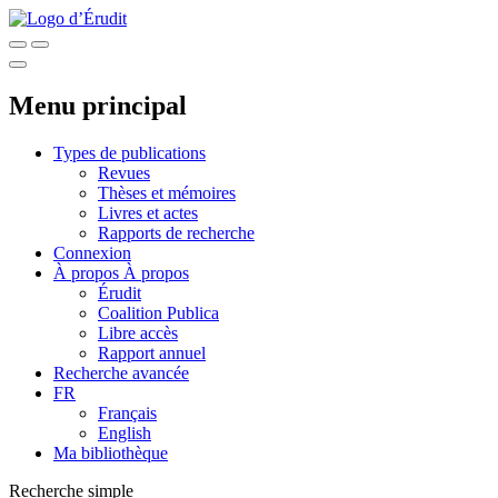
Menu principal
Types de publications
Revues
Thèses et mémoires
Livres et actes
Rapports de recherche
Connexion
À propos
À propos
Érudit
Coalition Publica
Libre accès
Rapport annuel
Recherche avancée
FR
Français
English
Ma bibliothèque
Recherche simple