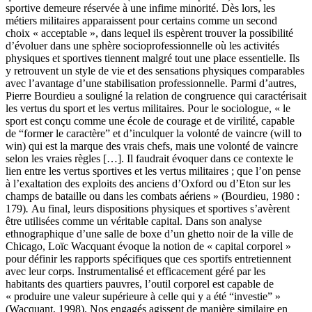
sportive demeure réservée à une infime minorité. Dès lors, les
métiers militaires apparaissent pour certains comme un second
choix « acceptable », dans lequel ils espèrent trouver la possibilité
d’évoluer dans une sphère socioprofessionnelle où les activités
physiques et sportives tiennent malgré tout une place essentielle. Ils
y retrouvent un style de vie et des sensations physiques comparables
avec l’avantage d’une stabilisation professionnelle. Parmi d’autres,
Pierre Bourdieu a souligné la relation de congruence qui caractérisait
les vertus du sport et les vertus militaires. Pour le sociologue, « le
sport est conçu comme une école de courage et de virilité, capable
de “former le caractère” et d’inculquer la volonté de vaincre (will to
win) qui est la marque des vrais chefs, mais une volonté de vaincre
selon les vraies règles […]. Il faudrait évoquer dans ce contexte le
lien entre les vertus sportives et les vertus militaires ; que l’on pense
à l’exaltation des exploits des anciens d’Oxford ou d’Eton sur les
champs de bataille ou dans les combats aériens » (Bourdieu, 1980 :
179)
.
Au final, leurs dispositions physiques et sportives s’avèrent
être utilisées comme un véritable capital. Dans son analyse
ethnographique d’une salle de boxe d’un ghetto noir de la ville de
Chicago, Loïc Wacquant évoque la notion de « capital corporel »
pour définir les rapports spécifiques que ces sportifs entretiennent
avec leur corps. Instrumentalisé et efficacement géré par les
habitants des quartiers pauvres, l’outil corporel est capable de
« produire une valeur supérieure à celle qui y a été “investie” »
(Wacquant, 1998). Nos engagés agissent de manière similaire en