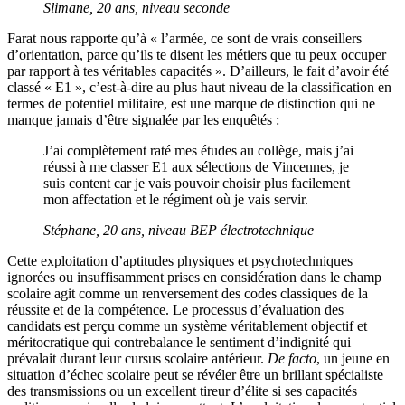
Slimane, 20 ans, niveau seconde
Farat nous rapporte qu’à « l’armée, ce sont de vrais conseillers
d’orientation, parce qu’ils te disent les métiers que tu peux occuper
par rapport à tes véritables capacités ». D’ailleurs, le fait d’avoir été
classé « E1 », c’est-à-dire au plus haut niveau de la classification en
termes de potentiel militaire, est une marque de distinction qui ne
manque jamais d’être signalée par les enquêtés :
J’ai complètement raté mes études au collège, mais j’ai
réussi à me classer E1 aux sélections de Vincennes, je
suis content car je vais pouvoir choisir plus facilement
mon affectation et le régiment où je vais servir.
Stéphane, 20 ans, niveau BEP électrotechnique
Cette exploitation d’aptitudes physiques et psychotechniques
ignorées ou insuffisamment prises en considération dans le champ
scolaire agit comme un renversement des codes classiques de la
réussite et de la compétence. Le processus d’évaluation des
candidats est perçu comme un système véritablement objectif et
méritocratique qui contrebalance le sentiment d’indignité qui
prévalait durant leur cursus scolaire antérieur.
De facto
, un jeune en
situation d’échec scolaire peut se révéler être un brillant spécialiste
des transmissions ou un excellent tireur d’élite si ses capacités