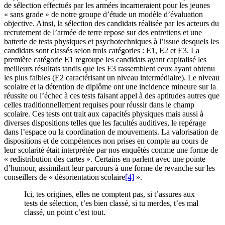
de sélection effectués par les armées incarneraient pour les jeunes
« sans grade » de notre groupe d’étude un modèle d’évaluation
objective. Ainsi, la sélection des candidats réalisée par les acteurs du
recrutement de l’armée de terre repose sur des entretiens et une
batterie de tests physiques et psychotechniques à l’issue desquels les
candidats sont classés selon trois catégories : E1, E2 et E3. La
première catégorie E1 regroupe les candidats ayant capitalisé les
meilleurs résultats tandis que les E3 rassemblent ceux ayant obtenu
les plus faibles (E2 caractérisant un niveau intermédiaire). Le niveau
scolaire et la détention de diplôme ont une incidence mineure sur la
réussite ou l’échec à ces tests faisant appel à des aptitudes autres que
celles traditionnellement requises pour réussir dans le champ
scolaire. Ces tests ont trait aux capacités physiques mais aussi à
diverses dispositions telles que les facultés auditives, le repérage
dans l’espace ou la coordination de mouvements. La valorisation de
dispositions et de compétences non prises en compte au cours de
leur scolarité était interprétée par nos enquêtés comme une forme de
« redistribution des cartes ». Certains en parlent avec une pointe
d’humour, assimilant leur parcours à une forme de revanche sur les
conseillers de « désorientation scolaire
[4]
».
Ici, tes origines, elles ne comptent pas, si t’assures aux
tests de sélection, t’es bien classé, si tu merdes, t’es mal
classé, un point c’est tout.