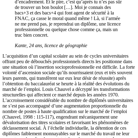
d’encadrement. Et le pire, c’est qu’après tu n’es pas sûr
de trouver un bon boulot […]. Moi je connais des
bacs+3 et des bacs+4 qui font agent de sécurité à la
FNAC, ça casse le moral quand même ! Là, si l’armée
ne me prend pas, je reprendrai un diplôme, une licence
professionnelle ou quelque chose comme ça, mais un
truc bien concret.
Kante, 24 ans, licence de géographie
L’acquisition d’un capital scolaire au sein de cycles universitaires
offrant peu de débouchés professionnels directs les positionne dans
une situation où l’insertion socioprofessionnelle est difficile. La forte
volonté d’ascension sociale qu’ils nourrissaient (eux et très souvent
leurs parents, qui transfèrent sur eux leur désir de réussite) après
l’obtention du baccalauréat se heurte à la réalité des évolutions du
marché de l’emploi. Louis Chauvel a décrypté les transformations
structurelles qui affectent ce marché depuis les années 1970.
L’accroissement considérable du nombre de diplômés universitaires
ne s’est pas accompagné d’une augmentation proportionnelle du
nombre de postes à haute qualification sur le marché de l’emploi
(Chauvel, 1998 : 115-117), engendrant mécaniquement une
dévalorisation des titres scolaires et favorisant les phénomènes de
déclassement social. À l’échelle individuelle, la détention de ces
diplômes faiblement monnayables sur le marché du travail ne leur