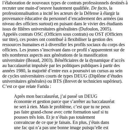
l’élaboration de nouveaux types de contrats professionnels destinés à
recruter une main-d’oeuvre hautement qualifiée.
De facto
, la
professionnalisation a incité les acteurs de la Défense à élargir la
provenance éducative du personnel d’encadrement des armées (au
niveau des officiers surtout) en puisant dans le vivier des étudiants
issus de filières universitaires généralistes (Dufoulon, 2005).
Appelés contrats OSC (Officiers sous contrats) ou OST (Officiers
sur titre), ces postes ont contribué à flexibiliser la gestion des
ressources humaines et à diversifier les profils sociaux du corps des
officiers. Les jeunes s’inscrivant dans ce profil s’apparentent sur de
très nombreux aspects aux générations de la massification
universitaire (Beaud, 2003). Bénéficiaires de la dynamique d’accès
au baccalauréat impulsée par les politiques publiques à partir des
années 1980, la majorité d’entre eux a poursuivi un cursus au sein
de cycles universitaires courts de types DEUG (Diplôme d’études
universitaires générales) ou BTS (Brevet de technicien supérieur).
C’est ce que relate Farida :
Après mon baccalauréat, j’ai passé un DEUG
économie et gestion parce que s’arrêter au baccalauréat
ne sert à rien. Mais le problème, c’est que tu ne peux
pas faire grand-chose avec cette formation sauf si tu
pousses très loin. Et je n’étais pas totalement
convaincue de ce que je faisais. En plus, j’étais dans
une fac qui n’a pas une bonne image puisqu’elle est