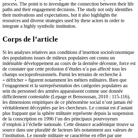
process. The point is to investigate the connection between their life
paths and their engagement decisions. The study not only identifies
their motivations and expectations, but it also highlights the
resources and diverse strategies used by these actors in order to
integrate a highly symbolic institution.
Corps de l’article
Si les analyses relatives aux conditions d’insertion socioéconomique
des
populations issues de milieux populaires ont connu un
indéniable développement au cours de la dernière décennie, force est
de constater que cette profusion d’études n’a pas affecté tous les
champs socioprofessionnels. Parmi les terrains de recherche à
« défricher » figurent notamment les métiers militaires. Bien que
l’engagement et la surreprésentation des catégories populaires au
sein du personnel des armées apparaissent comme une donnée
difficilement contestable (Lepage et Bensoussan, 2010 : 115-116),
les dimensions empiriques de ce phénomène social n’ont jamais été
véritablement décryptées par les chercheurs. Le constat est d’autant
plus frappant que la sphère militaire représente depuis la suspension
de la conscription en 1996 l’un des principaux pourvoyeurs
d’emplois à l’échelle nationale. Cette distance académique trouve sa
source dans une pluralité de facteurs liés notamment aux valeurs de
l’institution. Le monde militaire se caractérise en effet par une