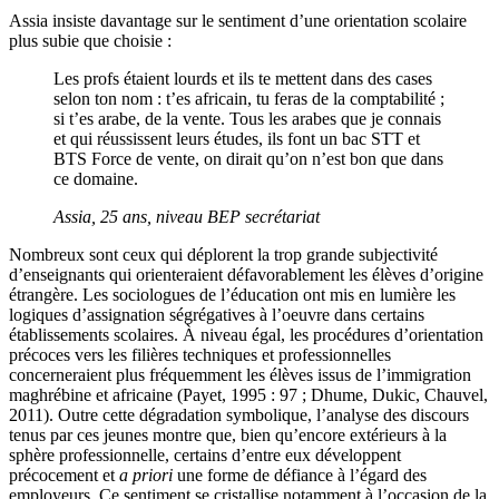
Assia insiste davantage sur le sentiment d’une orientation scolaire
plus subie que choisie :
Les profs étaient lourds et ils te mettent dans des cases
selon ton nom : t’es africain, tu feras de la comptabilité ;
si t’es arabe, de la vente. Tous les arabes que je connais
et qui réussissent leurs études, ils font un bac STT et
BTS Force de vente, on dirait qu’on n’est bon que dans
ce domaine.
Assia, 25 ans, niveau BEP secrétariat
Nombreux sont ceux qui déplorent la trop grande subjectivité
d’enseignants qui orienteraient défavorablement les élèves d’origine
étrangère. Les sociologues de l’éducation ont mis en lumière les
logiques d’assignation ségrégatives à l’oeuvre dans certains
établissements scolaires. À niveau égal, les procédures d’orientation
précoces vers les filières techniques et professionnelles
concerneraient plus fréquemment les élèves issus de l’immigration
maghrébine et africaine (Payet, 1995 : 97 ; Dhume, Dukic, Chauvel,
2011). Outre cette dégradation symbolique, l’analyse des discours
tenus par ces jeunes montre que, bien qu’encore extérieurs à la
sphère professionnelle, certains d’entre eux développent
précocement et
a priori
une forme de défiance à l’égard des
employeurs. Ce sentiment se cristallise notamment à l’occasion de la