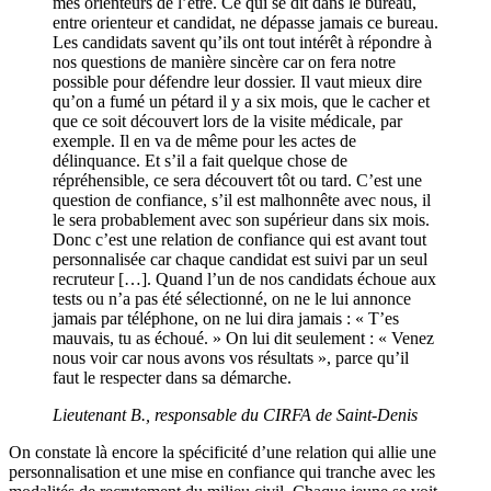
mes orienteurs de l’être. Ce qui se dit dans le bureau,
entre orienteur et candidat, ne dépasse jamais ce bureau.
Les candidats savent qu’ils ont tout intérêt à répondre à
nos questions de manière sincère car on fera notre
possible pour défendre leur dossier. Il vaut mieux dire
qu’on a fumé un pétard il y a six mois, que le cacher et
que ce soit découvert lors de la visite médicale, par
exemple. Il en va de même pour les actes de
délinquance. Et s’il a fait quelque chose de
répréhensible, ce sera découvert tôt ou tard. C’est une
question de confiance, s’il est malhonnête avec nous, il
le sera probablement avec son supérieur dans six mois.
Donc c’est une relation de confiance qui est avant tout
personnalisée car chaque candidat est suivi par un seul
recruteur […]. Quand l’un de nos candidats échoue aux
tests ou n’a pas été sélectionné, on ne le lui annonce
jamais par téléphone, on ne lui dira jamais : « T’es
mauvais, tu as échoué. » On lui dit seulement : « Venez
nous voir car nous avons vos résultats », parce qu’il
faut le respecter dans sa démarche.
Lieutenant B., responsable du CIRFA de Saint-Denis
On constate là encore la spécificité d’une relation qui allie une
personnalisation et une mise en confiance qui tranche avec les