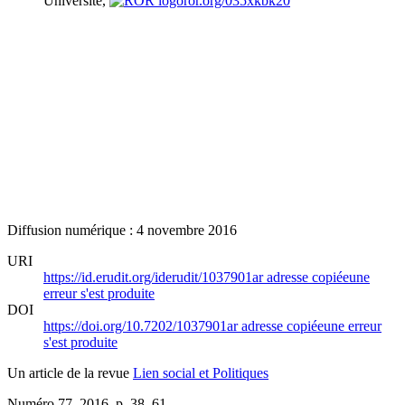
Université,
ror.org/035xkbk20
Diffusion numérique : 4 novembre 2016
URI
https://id.erudit.org/iderudit/1037901ar
adresse copiée
une
erreur s'est produite
DOI
https://doi.org/10.7202/1037901ar
adresse copiée
une erreur
s'est produite
Un article de la revue
Lien social et Politiques
Numéro 77, 2016
, p. 38–61