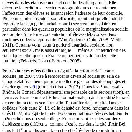
élèves dans les établissements et encadre les dérogations. Elle
découpe le territoire en secteurs géographiques de recrutement,
l’affectation des élèves se faisant selon l’adresse de leur domicile.
Plusieurs études discutent son efficacité, montrant qu’elle induit le
report de la ségrégation urbaine sur la ségrégation scolaire, en
particulier dans les quartiers populaires où la marginalisation sociale
se double d’une forte concentration d’élèves défavorisés dans
quelques collèges repoussoirs (Van Zanten et Obin, 2008; Merle,
2011). Certains vont jusqu’à parler d’apartheid scolaire, non
seulement social, mais aussi ethnique — même si l’interdiction des
statistiques ethniques en France ne permet pas de fonder cette
intuition (Felouzis, Liot et Perroton, 2005).
Pour éviter ces effets de lieux négatifs, la réforme de la carte
scolaire, en 2007, vise à renforcer la diversité sociale au sein de
chaque établissement, par une meilleure gestion des découpages et
des dérogations
[9]
(Grenet et Fack, 2012). Dans les Bouches-du-
Rhône, le Conseil départemental (responsable de la sectorisation), en
lien avec les acteurs de l’Éducation nationale, a ainsi modifié le tracé
de certains secteurs scolaires afin d’insuffler de la mixité dans les
collèges (voir carte 2). Là où la densité est forte, notamment dans les
cités HLM, il s’agit de limiter les concentrations d’élèves habitant la
même cité dans un seul collège. En sectorisant les cités sur deux
établissements différents, comme c’est le cas dans la cité d’Air Bel,
e
dans le 11
arrondissement, on cherche à éviter de reproduire au