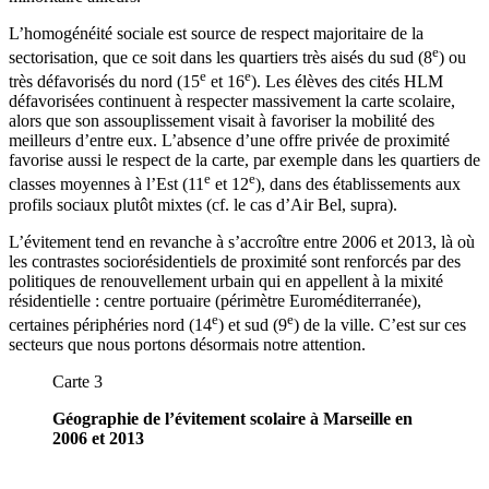
L’homogénéité sociale est source de respect majoritaire de la
e
sectorisation, que ce soit dans les quartiers très aisés du sud (8
) ou
e
e
très défavorisés du nord (15
et 16
). Les élèves des cités HLM
défavorisées continuent à respecter massivement la carte scolaire,
alors que son assouplissement visait à favoriser la mobilité des
meilleurs d’entre eux. L’absence d’une offre privée de proximité
favorise aussi le respect de la carte, par exemple dans les quartiers de
e
e
classes moyennes à l’Est (11
et 12
), dans des établissements aux
profils sociaux plutôt mixtes (cf. le cas d’Air Bel, supra).
L’évitement tend en revanche à s’accroître entre 2006 et 2013, là où
les contrastes sociorésidentiels de proximité sont renforcés par des
politiques de renouvellement urbain qui en appellent à la mixité
résidentielle : centre portuaire (périmètre Euroméditerranée),
e
e
certaines périphéries nord (14
) et sud (9
) de la ville. C’est sur ces
secteurs que nous portons désormais notre attention.
Carte 3
Géographie de l’évitement scolaire à Marseille en
2006 et 2013