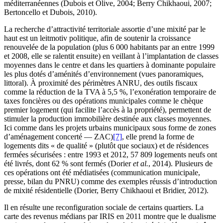
méditerranéennes (Dubois et Olive, 2004; Berry Chikhaoui, 2007;
Bertoncello et Dubois, 2010).
La recherche d’attractivité territoriale assortie d’une mixité par le
haut est un leitmotiv politique, afin de soutenir la croissance
renouvelée de la population (plus 6 000 habitants par an entre 1999
et 2008, elle se ralentit ensuite) en veillant à l’implantation de classes
moyennes dans le centre et dans les quartiers à dominante populaire
les plus dotés d’aménités d’environnement (vues panoramiques,
littoral). À proximité des périmètres ANRU, des outils fiscaux
comme la réduction de la TVA à 5,5 %, l’exonération temporaire de
taxes foncières ou des opérations municipales comme le chèque
premier logement (qui facilite l’accès à la propriété), permettent de
stimuler la production immobilière destinée aux classes moyennes.
Ici comme dans les projets urbains municipaux sous forme de zones
d’aménagement concerté — ZAC)
[7]
, elle prend la forme de
logements dits « de qualité » (plutôt que sociaux) et de résidences
fermées sécurisées : entre 1993 et 2012, 57 809 logements neufs ont
été livrés, dont 62 % sont fermés (Dorier
et al.
, 2014). Plusieurs de
ces opérations ont été médiatisées (communication municipale,
presse, bilan du PNRU) comme des exemples réussis d’introduction
de mixité résidentielle (Dorier, Berry Chikhaoui et Bridier, 2012).
Il en résulte une reconfiguration sociale de certains quartiers. La
carte des revenus médians par IRIS en 2011 montre que le dualisme