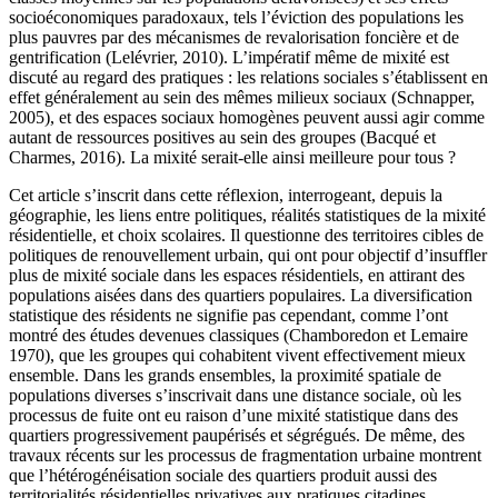
socioéconomiques paradoxaux, tels l’éviction des populations les
plus pauvres par des mécanismes de revalorisation foncière et de
gentrification (Lelévrier, 2010). L’impératif même de mixité est
discuté au regard des pratiques : les relations sociales s’établissent en
effet généralement au sein des mêmes milieux sociaux (Schnapper,
2005), et des espaces sociaux homogènes peuvent aussi agir comme
autant de ressources positives au sein des groupes (Bacqué et
Charmes, 2016). La mixité serait-elle ainsi meilleure pour tous ?
Cet article s’inscrit dans cette réflexion, interrogeant, depuis la
géographie, les liens entre politiques, réalités statistiques de la mixité
résidentielle, et choix scolaires. Il questionne des territoires cibles de
politiques de renouvellement urbain, qui ont pour objectif d’insuffler
plus de mixité sociale dans les espaces résidentiels, en attirant des
populations aisées dans des quartiers populaires. La diversification
statistique des résidents ne signifie pas cependant, comme l’ont
montré des études devenues classiques (Chamboredon et Lemaire
1970), que les groupes qui cohabitent vivent effectivement mieux
ensemble. Dans les grands ensembles, la proximité spatiale de
populations diverses s’inscrivait dans une distance sociale, où les
processus de fuite ont eu raison d’une mixité statistique dans des
quartiers progressivement paupérisés et ségrégués. De même, des
travaux récents sur les processus de fragmentation urbaine montrent
que l’hétérogénéisation sociale des quartiers produit aussi des
territorialités résidentielles privatives aux pratiques citadines