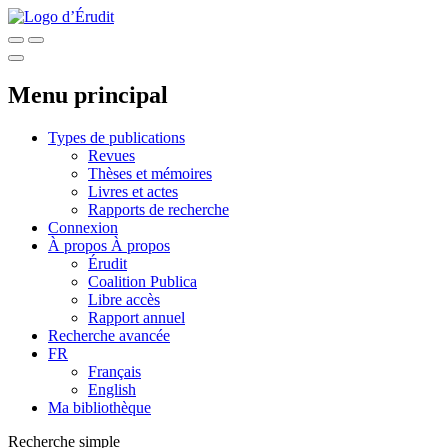
Menu principal
Types de publications
Revues
Thèses et mémoires
Livres et actes
Rapports de recherche
Connexion
À propos
À propos
Érudit
Coalition Publica
Libre accès
Rapport annuel
Recherche avancée
FR
Français
English
Ma bibliothèque
Recherche simple