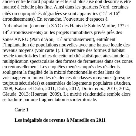
ancien entre le nord populaire et le sud plus aisé doit désormais être
nuancé à échelle plus fine. Ainsi dans les quartiers Nord, certaines
e
e
cités ou copropriétés dégradées se sont appauvries (15
et 16
arrondissements). En revanche, l’ouverture d’espaces à
e
l’urbanisation (comme la ZAC des Hauts de Sainte-Marthe, 13
et
e
14
arrondissements) ou les projets immobiliers privés près des
e
zones ANRU (Plan d’Aou, 15
arrondissement), entraînent
l’implantation de populations nouvelles avec une hausse locale des
revenus moyens (voir carte 1). L’inventaire des formes d’habitat
révèle toutefois les limites de cette mixité statistique, attestant de la
multiplication spectaculaire des formes de fermetures dans ces zones
en renouvellement. Les enquêtes menées auprès des résidents
soulignent la fragilité de la mixité fonctionnelle et des liens de
voisinage entre nouvelles résidences de classes moyennes (presque
toujours sécurisées) et ensembles de logements populaires (Audren,
2008; Balasc et Dolo, 2011; Dolo, 2012; Dorier
et al.
, 2010, 2014;
Glauda, 2013; Hoareau, 2009). La mixité résidentielle semble alors
se traduire par une fragmentation socioterritoriale.
Carte 1
Les inégalités de revenus à Marseille en 2011