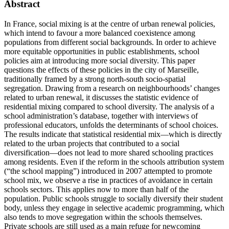
Abstract
In France, social mixing is at the centre of urban renewal policies,
which intend to favour a more balanced coexistence among
populations from different social backgrounds. In order to achieve
more equitable opportunities in public establishments, school
policies aim at introducing more social diversity. This paper
questions the effects of these policies in the city of Marseille,
traditionally framed by a strong north-south socio-spatial
segregation. Drawing from a research on neighbourhoods’ changes
related to urban renewal, it discusses the statistic evidence of
residential mixing compared to school diversity. The analysis of a
school administration’s database, together with interviews of
professional educators, unfolds the determinants of school choices.
The results indicate that statistical residential mix—which is directly
related to the urban projects that contributed to a social
diversification—does not lead to more shared schooling practices
among residents. Even if the reform in the schools attribution system
(“the school mapping”) introduced in 2007 attempted to promote
school mix, we observe a rise in practices of avoidance in certain
schools sectors. This applies now to more than half of the
population. Public schools struggle to socially diversify their student
body, unless they engage in selective academic programming, which
also tends to move segregation within the schools themselves.
Private schools are still used as a main refuge for newcoming