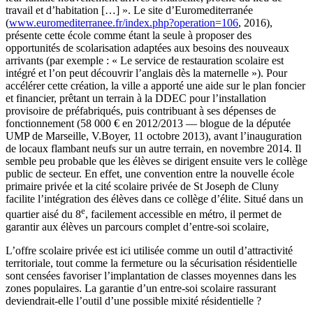
travail et d’habitation […] ». Le site d’Euromediterranée
(
www.euromediterranee.fr/index.php?operation=106
, 2016),
présente cette école comme étant la seule à proposer des
opportunités de scolarisation adaptées aux besoins des nouveaux
arrivants (par exemple : « Le service de restauration scolaire est
intégré et l’on peut découvrir l’anglais dès la maternelle »). Pour
accélérer cette création, la ville a apporté une aide sur le plan foncier
et financier, prêtant un terrain à la DDEC pour l’installation
provisoire de préfabriqués, puis contribuant à ses dépenses de
fonctionnement (58 000 € en 2012/2013 — blogue de la députée
UMP de Marseille, V.Boyer, 11 octobre 2013), avant l’inauguration
de locaux flambant neufs sur un autre terrain, en novembre 2014. Il
semble peu probable que les élèves se dirigent ensuite vers le collège
public de secteur. En effet, une convention entre la nouvelle école
primaire privée et la cité scolaire privée de St Joseph de Cluny
facilite l’intégration des élèves dans ce collège d’élite. Situé dans un
e
quartier aisé du 8
, facilement accessible en métro, il permet de
garantir aux élèves un parcours complet d’entre-soi scolaire,
L’offre scolaire privée est ici utilisée comme un outil d’attractivité
territoriale, tout comme la fermeture ou la sécurisation résidentielle
sont censées favoriser l’implantation de classes moyennes dans les
zones populaires. La garantie d’un entre-soi scolaire rassurant
deviendrait-elle l’outil d’une possible mixité résidentielle ?