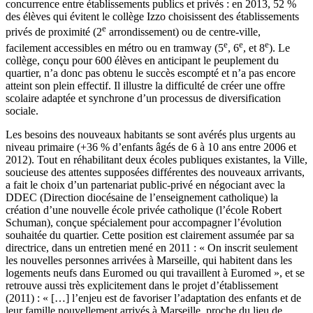
concurrence entre établissements publics et privés : en 2013, 52 %
des élèves qui évitent le collège Izzo choisissent des établissements
e
privés de proximité (2
arrondissement) ou de centre-ville,
e
e
e
facilement accessibles en métro ou en tramway (5
, 6
, et 8
). Le
collège, conçu pour 600 élèves en anticipant le peuplement du
quartier, n’a donc pas obtenu le succès escompté et n’a pas encore
atteint son plein effectif. Il illustre la difficulté de créer une offre
scolaire adaptée et synchrone d’un processus de diversification
sociale.
Les besoins des nouveaux habitants se sont avérés plus urgents au
niveau primaire (+36 % d’enfants âgés de 6 à 10 ans entre 2006 et
2012). Tout en réhabilitant deux écoles publiques existantes, la Ville,
soucieuse des attentes supposées différentes des nouveaux arrivants,
a fait le choix d’un partenariat public-privé en négociant avec la
DDEC (Direction diocésaine de l’enseignement catholique) la
création d’une nouvelle école privée catholique (l’école Robert
Schuman), conçue spécialement pour accompagner l’évolution
souhaitée du quartier. Cette position est clairement assumée par sa
directrice, dans un entretien mené en 2011 : « On inscrit seulement
les nouvelles personnes arrivées à Marseille, qui habitent dans les
logements neufs dans Euromed ou qui travaillent à Euromed », et se
retrouve aussi très explicitement dans le projet d’établissement
(2011) : « […] l’enjeu est de favoriser l’adaptation des enfants et de
leur famille nouvellement arrivés à Marseille, proche du lieu de