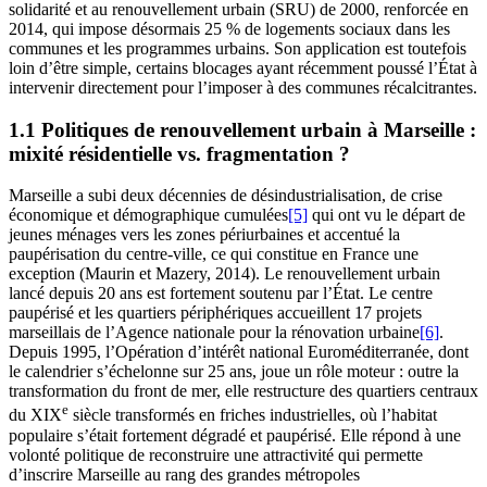
solidarité et au renouvellement urbain (SRU) de 2000, renforcée en
2014, qui impose désormais 25 % de logements sociaux dans les
communes et les programmes urbains. Son application est toutefois
loin d’être simple, certains blocages ayant récemment poussé l’État à
intervenir directement pour l’imposer à des communes récalcitrantes.
1.1 Politiques de renouvellement urbain à Marseille :
mixité résidentielle vs. fragmentation ?
Marseille a subi deux décennies de désindustrialisation, de crise
économique et démographique cumulées
[5]
qui ont vu le départ de
jeunes ménages vers les zones périurbaines et accentué la
paupérisation du centre-ville, ce qui constitue en France une
exception (Maurin et Mazery, 2014). Le renouvellement urbain
lancé depuis 20 ans est fortement soutenu par l’État. Le centre
paupérisé et les quartiers périphériques accueillent 17 projets
marseillais de l’Agence nationale pour la rénovation urbaine
[6]
.
Depuis 1995, l’Opération d’intérêt national Euroméditerranée, dont
le calendrier s’échelonne sur 25 ans, joue un rôle moteur : outre la
transformation du front de mer, elle restructure des quartiers centraux
e
du XIX
siècle transformés en friches industrielles, où l’habitat
populaire s’était fortement dégradé et paupérisé. Elle répond à une
volonté politique de reconstruire une attractivité qui permette
d’inscrire Marseille au rang des grandes métropoles