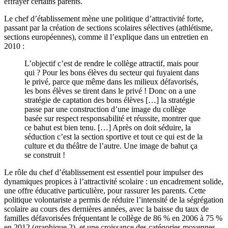
effrayer certains parents.
Le chef d’établissement mène une politique d’attractivité forte,
passant par la création de sections scolaires sélectives (athlétisme,
sections européennes), comme il l’explique dans un entretien en
2010 :
L’objectif c’est de rendre le collège attractif, mais pour
qui ? Pour les bons élèves du secteur qui fuyaient dans
le privé, parce que même dans les milieux défavorisés,
les bons élèves se tirent dans le privé ! Donc on a une
stratégie de captation des bons élèves […] la stratégie
passe par une construction d’une image du collège
basée sur respect responsabilité et réussite, montrer que
ce bahut est bien tenu. […] Après on doit séduire, la
séduction c’est la section sportive et tout ce qui est de la
culture et du théâtre de l’autre. Une image de bahut ça
se construit !
Le rôle du chef d’établissement est essentiel pour impulser des
dynamiques propices à l’attractivité scolaire : un encadrement solide,
une offre éducative particulière, pour rassurer les parents. Cette
politique volontariste a permis de réduire l’intensité de la ségrégation
scolaire au cours des dernières années, avec la baisse du taux de
familles défavorisées fréquentant le collège de 86 % en 2006 à 75 %
en 2012 (graphique 2), et une croissance des catégories moyennes,