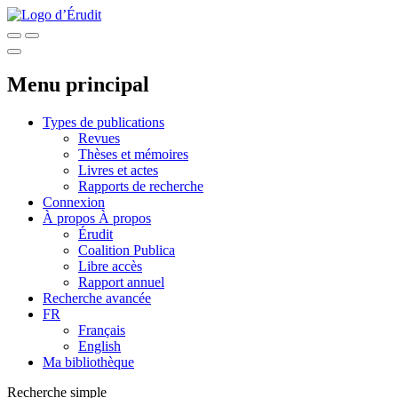
Menu principal
Types de publications
Revues
Thèses et mémoires
Livres et actes
Rapports de recherche
Connexion
À propos
À propos
Érudit
Coalition Publica
Libre accès
Rapport annuel
Recherche avancée
FR
Français
English
Ma bibliothèque
Recherche simple