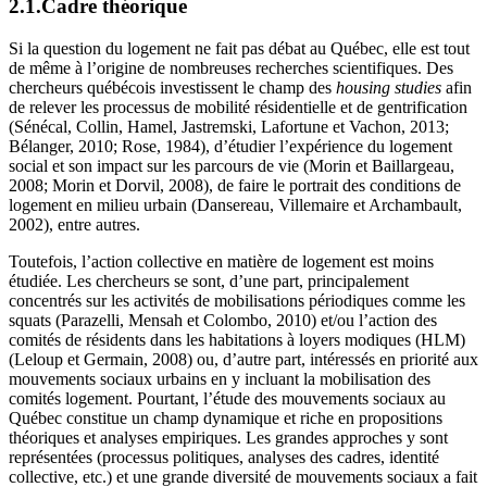
2.1.Cadre théorique
Si la question du logement ne fait pas débat au Québec, elle est tout
de même à l’origine de nombreuses recherches scientifiques. Des
chercheurs québécois investissent le champ des
housing studies
afin
de relever les processus de mobilité résidentielle et de gentrification
(Sénécal, Collin, Hamel, Jastremski, Lafortune et Vachon, 2013;
Bélanger, 2010; Rose, 1984), d’étudier l’expérience du logement
social et son impact sur les parcours de vie (Morin et Baillargeau,
2008; Morin et Dorvil, 2008), de faire le portrait des conditions de
logement en milieu urbain (Dansereau, Villemaire et Archambault,
2002), entre autres.
Toutefois, l’action collective en matière de logement est moins
étudiée. Les chercheurs se sont, d’une part, principalement
concentrés sur les activités de mobilisations périodiques comme les
squats (Parazelli, Mensah et Colombo, 2010) et/ou l’action des
comités de résidents dans les habitations à loyers modiques (HLM)
(Leloup et Germain, 2008) ou, d’autre part, intéressés en priorité aux
mouvements sociaux urbains en y incluant la mobilisation des
comités logement. Pourtant, l’étude des mouvements sociaux au
Québec constitue un champ dynamique et riche en propositions
théoriques et analyses empiriques. Les grandes approches y sont
représentées (processus politiques, analyses des cadres, identité
collective, etc.) et une grande diversité de mouvements sociaux a fait