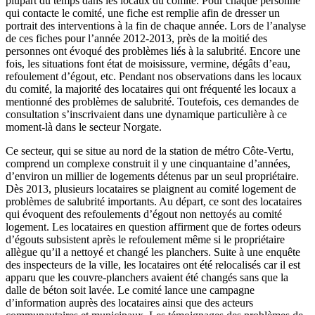
plupart du temps dans les locaux du comité. Pour chaque personne
qui contacte le comité, une fiche est remplie afin de dresser un
portrait des interventions à la fin de chaque année. Lors de l’analyse
de ces fiches pour l’année 2012-2013, près de la moitié des
personnes ont évoqué des problèmes liés à la salubrité. Encore une
fois, les situations font état de moisissure, vermine, dégâts d’eau,
refoulement d’égout, etc. Pendant nos observations dans les locaux
du comité, la majorité des locataires qui ont fréquenté les locaux a
mentionné des problèmes de salubrité. Toutefois, ces demandes de
consultation s’inscrivaient dans une dynamique particulière à ce
moment-là dans le secteur Norgate.
Ce secteur, qui se situe au nord de la station de métro Côte-Vertu,
comprend un complexe construit il y une cinquantaine d’années,
d’environ un millier de logements détenus par un seul propriétaire.
Dès 2013, plusieurs locataires se plaignent au comité logement de
problèmes de salubrité importants. Au départ, ce sont des locataires
qui évoquent des refoulements d’égout non nettoyés au comité
logement. Les locataires en question affirment que de fortes odeurs
d’égouts subsistent après le refoulement même si le propriétaire
allègue qu’il a nettoyé et changé les planchers. Suite à une enquête
des inspecteurs de la ville, les locataires ont été relocalisés car il est
apparu que les couvre-planchers avaient été changés sans que la
dalle de béton soit lavée. Le comité lance une campagne
d’information auprès des locataires ainsi que des acteurs