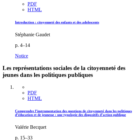
PDF
HTML
Introduction : citoyenneté des enfants et des adolescents
Stéphanie Gaudet
p. 4–14
Notice
Les représentations sociales de la citoyenneté des
jeunes dans les politiques publiques
PDF
HTML
Comprendre l’instrumentation des questions de citoyenneté dans les politiques
d’éducation et de jeunesse : une typologie des dispositifs d’action publique
Valérie Becquet
p. 15–33