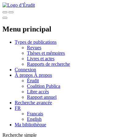
Menu principal
Types de publications
Revues
Thèses et mémoires
Livres et actes
Rapports de recherche
Connexion
À propos
À propos
Érudit
Coalition Publica
Libre accès
Rapport annuel
Recherche avancée
FR
Français
English
Ma bibliothèque
Recherche simple