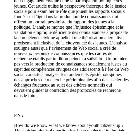
de l’engagement civique et de la participation politique des
jeunes. Cet article utilise la perspective théorique de la justice
sociale pour examiner le rôle que jouent les rapports sociaux
fondés sur l’âge dans la production de connaissances qui
offrent un portrait pessimiste du rapport des jeunes à la
politique. L’analyse montre que l’injustice épistémique et la
validation empirique déficiente des connaissances à propos de
la compétence civique appellent une théorisation alternative,
précisément inclusive, de la citoyenneté des jeunes. L’analyse
souligne aussi que l’avènement du Web social a créé de
nouveaux besoins de connaissances que les cadres de
recherche établis par tradition peinent à satisfaire. Un premier
pas vers la production de connaissances socialement justes au
sujet des compétences civiques des adolescents à l’ère du Web
social consiste à analyser les fondements épistémologiques
des approches de recherche prédominantes afin de susciter des
échanges fructueux au sujet des critères normatifs qui
devraient guider la confection des protocoles de recherche
dans le futur.
EN :
How do we know what we know about youth citizenship ?
This epistemological question has been neglected in the field