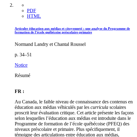
PDF
HTML
Articuler éducation aux médias et citoyenneté : une analyse du Programme de
formation de l’école québécoise préscolaire-primaire
Normand Landry et Chantal Roussel
p. 34–51
Notice
Résumé
FR :
Au Canada, le faible niveau de connaissance des contenus en
éducation aux médias véhiculés par les
curricula
scolaires
proscrit leur évaluation critique. Cet article présente les façons
selon lesquelles l’éducation aux médias est introduite dans le
Programme de formation de l’école québécoise (PFEQ) des
niveaux préscolaire et primaire. Plus spécifiquement, il
témoigne des articulations entre éducation aux médias,