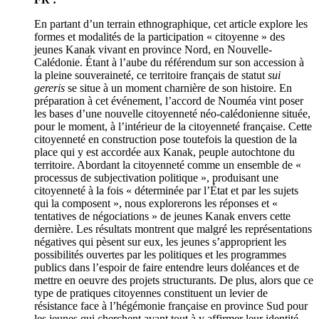
En partant d’un terrain ethnographique, cet article explore les
formes et modalités de la participation « citoyenne » des
jeunes Kanak vivant en province Nord, en Nouvelle-
Calédonie. Étant à l’aube du référendum sur son accession à
la pleine souveraineté, ce territoire français de statut
sui
gereris
se situe à un moment charnière de son histoire. En
préparation à cet événement, l’accord de Nouméa vint poser
les bases d’une nouvelle citoyenneté néo-calédonienne située,
pour le moment, à l’intérieur de la citoyenneté française. Cette
citoyenneté en construction pose toutefois la question de la
place qui y est accordée aux Kanak, peuple autochtone du
territoire. Abordant la citoyenneté comme un ensemble de «
processus de subjectivation politique », produisant une
citoyenneté à la fois « déterminée par l’État et par les sujets
qui la composent », nous explorerons les réponses et «
tentatives de négociations » de jeunes Kanak envers cette
dernière. Les résultats montrent que malgré les représentations
négatives qui pèsent sur eux, les jeunes s’approprient les
possibilités ouvertes par les politiques et les programmes
publics dans l’espoir de faire entendre leurs doléances et de
mettre en oeuvre des projets structurants. De plus, alors que ce
type de pratiques citoyennes constituent un levier de
résistance face à l’hégémonie française en province Sud pour
les jeunes qui cherchent avant tout à y affirmer leur identité