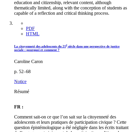
education and citizenship, relevant content, although
thematically limited, along with the conception of students as
capable of a reflection and critical thinking process.
PDF
HTML
e
La citoyenneté des adolescents du 21
siècle dans une perspective de justice
sociale : pourquoi et comment ?
Caroline Caron
p. 52–68
Notice
Résumé
FR :
Comment sait-on ce que l’on sait sur la citoyenneté des
adolescents et leurs pratiques de participation civique ? Cette
question épistémologique a été négligée dans les écrits traitant