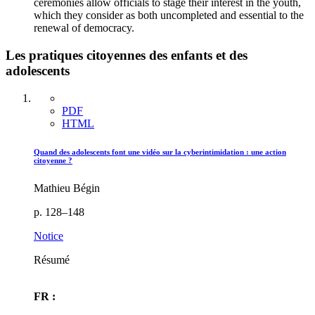
ceremonies allow officials to stage their interest in the youth,
which they consider as both uncompleted and essential to the
renewal of democracy.
Les pratiques citoyennes des enfants et des
adolescents
PDF
HTML
Quand des adolescents font une vidéo sur la cyberintimidation : une action
citoyenne ?
Mathieu Bégin
p. 128–148
Notice
Résumé
FR :