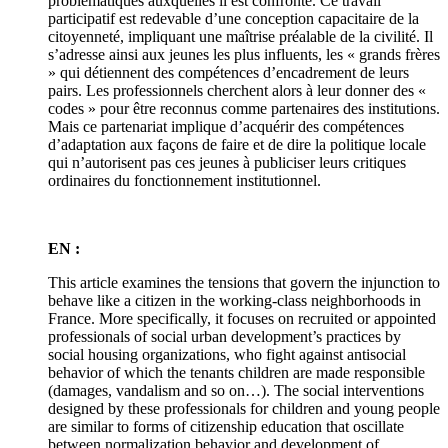
problématiques auxquelles il est confronté. Ce travail
participatif est redevable d’une conception capacitaire de la
citoyenneté, impliquant une maîtrise préalable de la civilité. Il
s’adresse ainsi aux jeunes les plus influents, les « grands frères
» qui détiennent des compétences d’encadrement de leurs
pairs. Les professionnels cherchent alors à leur donner des «
codes » pour être reconnus comme partenaires des institutions.
Mais ce partenariat implique d’acquérir des compétences
d’adaptation aux façons de faire et de dire la politique locale
qui n’autorisent pas ces jeunes à publiciser leurs critiques
ordinaires du fonctionnement institutionnel.
EN :
This article examines the tensions that govern the injunction to
behave like a citizen in the working-class neighborhoods in
France. More specifically, it focuses on recruited or appointed
professionals of social urban development’s practices by
social housing organizations, who fight against antisocial
behavior of which the tenants children are made responsible
(damages, vandalism and so on…). The social interventions
designed by these professionals for children and young people
are similar to forms of citizenship education that oscillate
between normalization behavior and development of