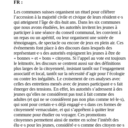
FR :
Les communes suisses organisent un rituel pour célébrer
l’accession à la majorité civile et civique de leurs résident·e·s
qui atteignent l’âge de dix-huit ans. Dans les six communes
que nous avons étudiées, les autorités invitent les jeunes à
participer à une séance du conseil communal, les convient à
un repas ou un apéritif, ou leur organisent une soirée de
témoignages, de spectacle ou encore de jeux en plein air. Ces
événements font place à des discours dans lesquels des
représentant·e·s des autorités enjoignent les jeunes à être de
« bonnes » et « bons » citoyens. Si l’appel au vote est toujours
le leitmotiv, les discours se centrent aussi sur des définitions
plus larges de la citoyenneté, insistant tantôt sur l’engagement
associatif et local, tantôt sur la nécessité d’agir pour l’écologie
ou contre les inégalités. Le croisement de ces analyses avec
celles des entretiens menés avec de jeunes participant·e·s fait
émerger des tensions. En effet, les autorités s’adressent à des
jeunes qu’elles ne considèrent pas tout à fait comme des
adultes (et qui ne se considèrent pas non plus comme tel·le·s),
qui sont pour certain·e·s déjà engagé·e·s dans ces formes de
citoyenneté vernaculaire, et qui s’apprêtent à quitter leur
commune pour étudier ou voyager. Ces promotions
citoyennes permettent ainsi de mettre en scène l’intérêt des
élu·e·s pour les jeunes, considéré·e·s comme des citoyen·ne·s