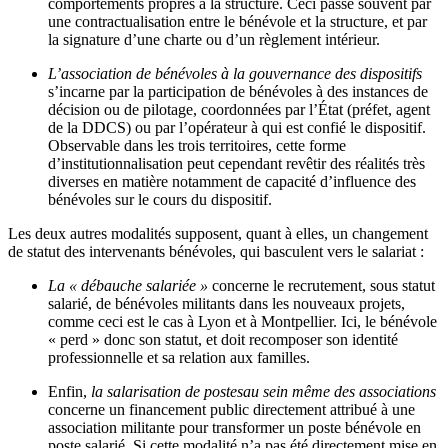
comportements propres à la structure. Ceci passe souvent par
une contractualisation entre le bénévole et la structure, et par
la signature d’une charte ou d’un règlement intérieur.
L’association de bénévoles à la gouvernance des dispositifs
s’incarne par la participation de bénévoles à des instances de
décision ou de pilotage, coordonnées par l’État (préfet, agent
de la DDCS) ou par l’opérateur à qui est confié le dispositif.
Observable dans les trois territoires, cette forme
d’institutionnalisation peut cependant revêtir des réalités très
diverses en matière notamment de capacité d’influence des
bénévoles sur le cours du dispositif.
Les deux autres modalités supposent, quant à elles, un changement
de statut des intervenants bénévoles, qui basculent vers le salariat :
La « débauche salariée »
concerne le recrutement, sous statut
salarié, de bénévoles militants dans les nouveaux projets,
comme ceci est le cas à Lyon et à Montpellier. Ici, le bénévole
« perd » donc son statut, et doit recomposer son identité
professionnelle et sa relation aux familles.
Enfin,
la salarisation de postes
au sein même des associations
concerne un financement public directement attribué à une
association militante pour transformer un poste bénévole en
poste salarié. Si cette modalité n’a pas été directement mise en