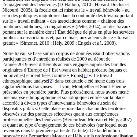
l’engagement des bénévoles (D’Halluin, 2010 ; Havard Duclos et
Nicourd, 2005), la focale est ici mise sur le « travail bénévole » au
sein des politiques migratoires dans la continuité des travaux portant
sur le « travail militant » des associations comme « chaînon des
politiques publiques, ici migratoires » (Pette, 2014), ou des travaux
portant sur la manière dont l’État délègue de plus en plus les services
publics aux associations et, par ce biais, aux acteurs de ce « travail
gratuit » (Simonet, 2010 ; Hély, 2009 ; Engels
et al
., 2008).
Notre travail se base sur un corpus de données issu d’observations
participantes et d’entretiens réalisés de 2009 au début de
l’année 2019 avec différents acteurs engagés auprès des familles
originaires d’Europe de l’Est vivant en habitat précaire (squats et
bidonvilles) et identifiées comme « Roms
[1]
». Le travail
ethnographique analysé
[2]
dans cet article a été mené dans trois
agglomérations françaises — Lyon, Montpellier et Saint-Étienne —
présentées en première partie. Plus précisément, nous avons mené
une analyse ethnographique et sociologique centrée sur la place
accordée à divers types d’intervenants bénévoles au sein de
dispositifs publics. Cette place repose dans chacun des territoires
observés sur des pratiques sélectives quant aux compétences
professionnelles des bénévoles (Bernardeau Moreau et Hély, 2007)
et quant au type d’engagement de ces bénévoles (sur lequel nous
revenons dans la première partie de l’article). De la définition
proposée par Bernardeau Moreau et Hély sur la professionnalisation,