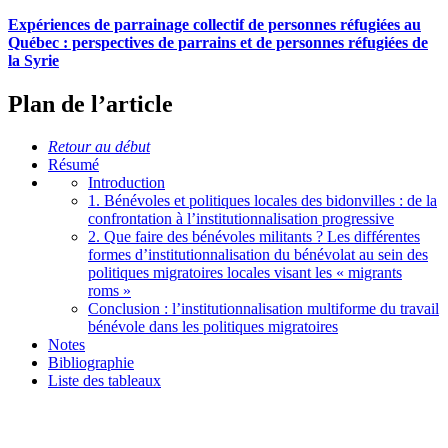
Expériences de parrainage collectif de personnes réfugiées au
Québec : perspectives de parrains et de personnes réfugiées de
la Syrie
Plan de l’article
Retour au début
Résumé
Introduction
1. Bénévoles et politiques locales des bidonvilles : de la
confrontation à l’institutionnalisation progressive
2. Que faire des bénévoles militants ? Les différentes
formes d’institutionnalisation du bénévolat au sein des
politiques migratoires locales visant les « migrants
roms »
Conclusion : l’institutionnalisation multiforme du travail
bénévole dans les politiques migratoires
Notes
Bibliographie
Liste des tableaux