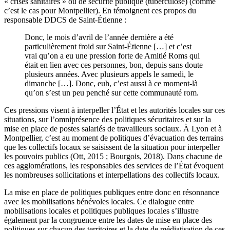
« crises sanitaires » ou de sécurité publique (tuberculose) (comme
c’est le cas pour Montpellier). En témoignent ces propos du
responsable DDCS de Saint-Étienne :
Donc, le mois d’avril de l’année dernière a été
particulièrement froid sur Saint-Étienne […] et c’est
vrai qu’on a eu une pression forte de Amitié Roms qui
était en lien avec ces personnes, bon, depuis sans doute
plusieurs années. Avec plusieurs appels le samedi, le
dimanche […]. Donc, euh, c’est aussi à ce moment-là
qu’on s’est un peu penché sur cette communauté rom.
Ces pressions visent à interpeller l’État et les autorités locales sur ces
situations, sur l’omniprésence des politiques sécuritaires et sur la
mise en place de postes salariés de travailleurs sociaux. À Lyon et à
Montpellier, c’est au moment de politiques d’évacuation des terrains
que les collectifs locaux se saisissent de la situation pour interpeller
les pouvoirs publics (Ott, 2015 ; Bourgois, 2018). Dans chacune de
ces agglomérations, les responsables des services de l’État évoquent
les nombreuses sollicitations et interpellations des collectifs locaux.
La mise en place de politiques publiques entre donc en résonnance
avec les mobilisations bénévoles locales. Ce dialogue entre
mobilisations locales et politiques publiques locales s’illustre
également par la congruence entre les dates de mise en place des
politiques sur chacun des territoires et la date de médiatisation de ces