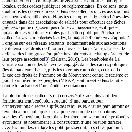
contestation et du contre-pouvoir vis-à-vis des autorités publiques
locales, et des cadres juridiques ou réglementaires. En ce sens, nous
qualifions les citoyens investis dans ces collectifs ou ces associations
de « bénévoles militants ». Nous les distinguons donc des bénévoles
engagés dans des associations de salariés pour effectuer des tâches
précises, qui ne disposent pas d’une connaissance spécifique et
préalable des « publics » ciblés par l’action publique. Si chaque
collectif a ses particularités locales, la majorité d’entre eux s’appuie à
l’origine sur des réseaux existants, notamment liés aux associations
de défense des droits de l’homme, investis dans d’autres causes de
défense des immigrés et/ou précaires inhérents au champ d’action de
leur propre association
[3]
(Beltran, 2010). Les bénévoles de La
Cimade sont ainsi des bénévoles engagés dans des causes politiques
(les demandeurs d’asile, puis les migrants roumains), ceux de la
Ligue des droits de l’homme ou du Mouvement contre le racisme et
pour l’amitié entre les peuples (MRAP) sont investis dans la lutte
contre le racisme et l’antisémitisme notamment.
La plupart de ces collectifs ont conservé, dix ans plus tard, leur
fonctionnement bénévole, structuré, d’une part, autour
d’interventions directes auprès des familles et, d’autre part, autour de
revendications politiques sur la prise en compte des situations
sociales. Cependant, ils ont dans le même temps connu de profondes
évolutions, et notamment : la construction d’une relation durable
avec les familles, malgré les politiques sécuritaires et les parcours