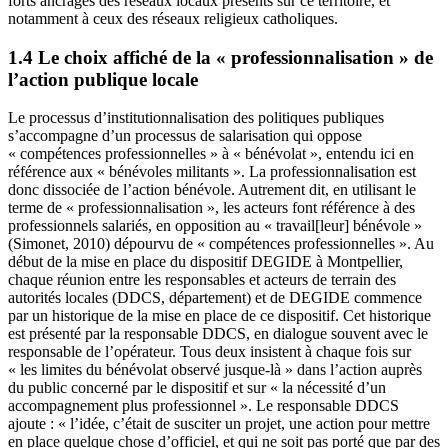
forts ancrages des réseaux locaux présents sur ce territoire, et
notamment à ceux des réseaux religieux catholiques.
1.4 Le choix affiché de la « professionnalisation » de
l’action publique locale
Le processus d’institutionnalisation des politiques publiques
s’accompagne d’un processus de salarisation qui oppose
« compétences professionnelles » à « bénévolat », entendu ici en
référence aux « bénévoles militants ». La professionnalisation est
donc dissociée de l’action bénévole. Autrement dit, en utilisant le
terme de « professionnalisation », les acteurs font référence à des
professionnels salariés, en opposition au « travail[leur] bénévole »
(Simonet, 2010) dépourvu de « compétences professionnelles ». Au
début de la mise en place du dispositif DEGIDE à Montpellier,
chaque réunion entre les responsables et acteurs de terrain des
autorités locales (DDCS, département) et de DEGIDE commence
par un historique de la mise en place de ce dispositif. Cet historique
est présenté par la responsable DDCS, en dialogue souvent avec le
responsable de l’opérateur. Tous deux insistent à chaque fois sur
« les limites du bénévolat observé jusque-là » dans l’action auprès
du public concerné par le dispositif et sur « la nécessité d’un
accompagnement plus professionnel ». Le responsable DDCS
ajoute : « l’idée, c’était de susciter un projet, une action pour mettre
en place quelque chose d’officiel, et qui ne soit pas porté que par des