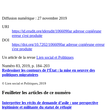
Diffusion numérique : 27 novembre 2019
URI
https://id.erudit.org/iderudit/1066090ar
adresse copiée
une
erreur s'est produite
DOI
https://doi.org/10.7202/1066090ar
adresse copiée
une erreur
s'est produite
Un article de la revue
Lien social et Politiques
Numéro 83, 2019
, p. 184–203
Redessiner les contours de l’État : la mise en oeuvre des
politiques migratoires
© Lien social et Politiques, 2019
Feuilleter les articles de ce numéro
Interpréter les récits de demande d’asile : une perspective
légitimiste et militante du statut de réfugié