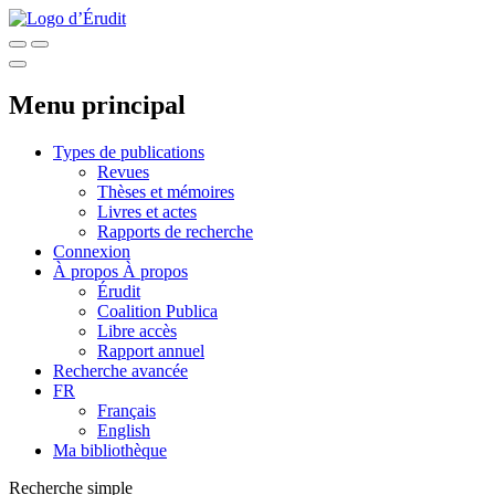
Menu principal
Types de publications
Revues
Thèses et mémoires
Livres et actes
Rapports de recherche
Connexion
À propos
À propos
Érudit
Coalition Publica
Libre accès
Rapport annuel
Recherche avancée
FR
Français
English
Ma bibliothèque
Recherche simple