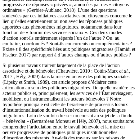
progressive de réponses « privées », amorcées par des « citoyens
ordinaires » (Gerbier-Aublanc, 2018). L’une des questions
soulevées par ces initiatives associatives ou citoyennes concerne le
lien qu’elles entretiennent ou non avec les réponses publiques
apportées aux phénomènes migratoires, notamment dans leur
fonction de « fournir des services sociaux ». Ces deux modes
d’action sont-ils entièrement séparés l’un de l’autre ? Ou, au
contraire, coordonnés ? Sont-ils concurrents ou complémentaires ?
Existe-t-il des spécificités liées aux politiques migratoires (Hamidi et
Fischer, 2017) par rapport à d’autres champs ou d’autres publics ?
Si plusieurs travaux traitent largement de la place de l’action
associative et du bénévolat (Chauvière, 2010 ; Cottin-Marx
et al.,
2017 ; Hély, 2009) dans la mise en oeuvre des politiques sociales
(Lipsky et Smith, 1989), cet article propose d’éclairer cette
articulation au sein des politiques migratoires. De quelle manière les
acteurs publics et, principalement, les services de l’État envisagent,
mobilisent ou instrumentalisent les acteurs bénévoles ? Notre
hypothèse principale est celle de l’existence de processus locaux
d’institutionnalisation du travail bénévole au sein des politiques
migratoires. Loin de vouloir dresser un constat au sujet de la fin du
« bénévolat » (Bernardeau Moreau et Hély, 2007), nous souhaitons
comprendre l’articulation entre le travail bénévole et la mise en
oeuvre progressive de politiques publiques institutionnelles
d’insertion des migrants. Au-delà des travaux sur les raisons de