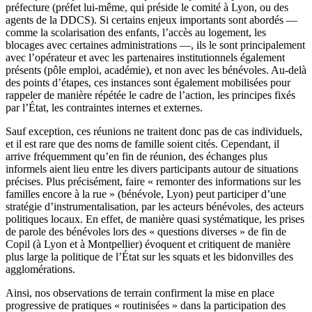
préfecture (préfet lui-même, qui préside le comité à Lyon, ou des
agents de la DDCS). Si certains enjeux importants sont abordés —
comme la scolarisation des enfants, l’accès au logement, les
blocages avec certaines administrations —, ils le sont principalement
avec l’opérateur et avec les partenaires institutionnels également
présents (pôle emploi, académie), et non avec les bénévoles. Au-delà
des points d’étapes, ces instances sont également mobilisées pour
rappeler de manière répétée le cadre de l’action, les principes fixés
par l’État, les contraintes internes et externes.
Sauf exception, ces réunions ne traitent donc pas de cas individuels,
et il est rare que des noms de famille soient cités. Cependant, il
arrive fréquemment qu’en fin de réunion, des échanges plus
informels aient lieu entre les divers participants autour de situations
précises. Plus précisément, faire « remonter des informations sur les
familles encore à la rue » (bénévole, Lyon) peut participer d’une
stratégie d’instrumentalisation, par les acteurs bénévoles, des acteurs
politiques locaux. En effet, de manière quasi systématique, les prises
de parole des bénévoles lors des « questions diverses » de fin de
Copil (à Lyon et à Montpellier) évoquent et critiquent de manière
plus large la politique de l’État sur les squats et les bidonvilles des
agglomérations.
Ainsi, nos observations de terrain confirment la mise en place
progressive de pratiques « routinisées » dans la participation des