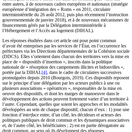
entre autres, à de nouveaux cadres européens et nationaux (stratégie
européenne d’intégration des « Roms » en 2011, circulaire
interministérielle du 26 août 2012, puis plus récemment l’instruction
gouvernementale de janvier 2018), et à de nouveaux mécanismes de
financements gérés par la Délégation interministérielle à
l’Hébergement et l’Accès au logement (DIHAL).
Les réponses étudiées dans cet article ont pour point commun
d’avoir été entreprises par les services de l’État, en l’occurrence les
préfectures via les Directions départementales de la Cohésion sociale
(DDCS). Elles s’orientent dans chacun des territoires vers la mise en
place de « dispositifs d’insertion », inscrits dans la politique
nationale de « résorption des campements illicites et bidonvilles »,
portée par la DIHAL
[4]
, dans le cadre de circulaires successives
promulguées depuis 2010 (Bourgois, 2019). Ces dispositifs reposent
sur le principe d’une délégation par les acteurs publics à une ou
plusieurs associations « opératrices », responsables de la mise en
oeuvre des dispositifs, et dont les marges de manoeuvre dans le
développement des actions peuvent fortement varier d’un territoire à
l’autre. Cependant, quelles que soient les approches et les modalités
développées au sein de chaque dispositif, chacun d’eux : 1) joue une
fonction d’
interface
entre, d’un côté, les décideurs et acteurs des
politiques publiques de droit commun et les dynamiques associatives
et, de l’autre côté, les bénéficiaires ; 2) est en partie dérogatoire au
droit commun, au sens où ils développent des réponses