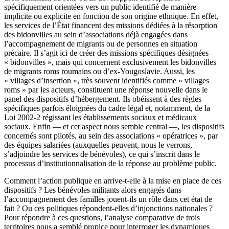
spécifiquement orientées vers un public identifié de manière
implicite ou explicite en fonction de son origine ethnique. En effet,
les services de l’État financent des missions dédiées à la résorption
des bidonvilles au sein d’associations déjà engagées dans
l’accompagnement de migrants ou de personnes en situation
précaire. Il s’agit ici de créer des missions spécifiques désignées
« bidonvilles », mais qui concernent exclusivement les bidonvilles
de migrants roms roumains ou d’ex-Yougoslavie. Aussi, les
« villages d’insertion », très souvent identifiés comme « villages
roms » par les acteurs, constituent une réponse nouvelle dans le
panel des dispositifs d’hébergement. Ils obéissent à des règles
spécifiques parfois éloignées du cadre légal et, notamment, de la
Loi 2002-2 régissant les établissements sociaux et médicaux
sociaux. Enfin — et cet aspect nous semble central —, les dispositifs
concernés sont pilotés, au sein des associations « opératrices », par
des équipes salariées (auxquelles peuvent, nous le verrons,
s’adjoindre les services de bénévoles), ce qui s’inscrit dans le
processus d’institutionnalisation de la réponse au problème public.
Comment l’action publique en arrive-t-elle à la mise en place de ces
dispositifs ? Les bénévoles militants alors engagés dans
l’accompagnement des familles jouent-ils un rôle dans cet état de
fait ? Ou ces politiques répondent-elles d’injonctions nationales ?
Pour répondre à ces questions, l’analyse comparative de trois
territoires nous a semblé propice pour interroger les dynamiques