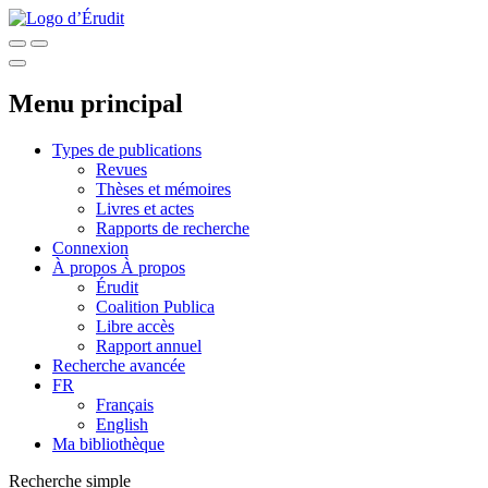
Menu principal
Types de publications
Revues
Thèses et mémoires
Livres et actes
Rapports de recherche
Connexion
À propos
À propos
Érudit
Coalition Publica
Libre accès
Rapport annuel
Recherche avancée
FR
Français
English
Ma bibliothèque
Recherche simple