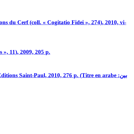
ions du Cerf (coll. « Cogitatio Fidei », 274), 2010,
vi
-
es », 11), 2009, 205 p.
tions Saint-Paul, 2010, 276 p. (Titre en arabe :بين