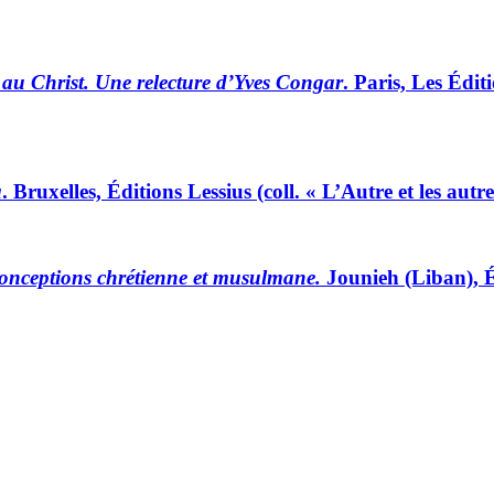
t au Christ. Une relecture d’Yves Congar
. Paris, Les Édit
a
. Bruxelles, Éditions Lessius (coll. « L’Autre et les autr
 conceptions chrétienne et musulmane.
Jounieh (Liban), Édi