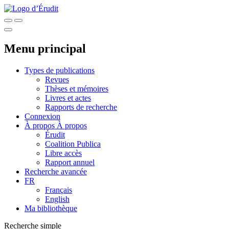
Menu principal
Types de publications
Revues
Thèses et mémoires
Livres et actes
Rapports de recherche
Connexion
À propos
À propos
Érudit
Coalition Publica
Libre accès
Rapport annuel
Recherche avancée
FR
Français
English
Ma bibliothèque
Recherche simple