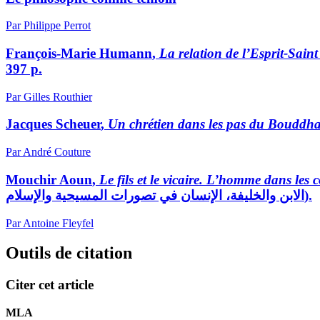
Par Philippe Perrot
François-Marie
Humann
,
La relation de l’Esprit-Sain
397 p.
Par Gilles Routhier
Jacques
Scheuer
,
Un chrétien dans les pas du Bouddh
Par André Couture
Mouchir
Aoun
,
Le fils et le vicaire. L’homme dans les
الابن والخليفة، الإنسان في تصورات المسيحية والإسلام).
Par Antoine Fleyfel
Outils de citation
Citer cet article
MLA