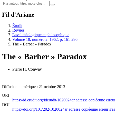
Fil d'Ariane
Érudit
Revues
Laval théologique et philosophique
Volume 18, numéro 2, 1962, p. 161-296
The « Barber » Paradox
The « Barber » Paradox
Pierre H. Conway
Diffusion numérique : 21 octobre 2013
URI
https://id.erudit.org/iderudit/1020024ar
adresse copiée
une erreur
DOI
https://doi.org/10.7202/1020024ar
adresse copiée
une erreur s'es