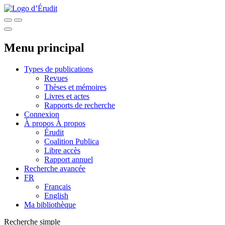
Menu principal
Types de publications
Revues
Thèses et mémoires
Livres et actes
Rapports de recherche
Connexion
À propos
À propos
Érudit
Coalition Publica
Libre accès
Rapport annuel
Recherche avancée
FR
Français
English
Ma bibliothèque
Recherche simple