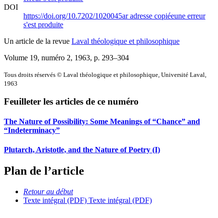
DOI
https://doi.org/10.7202/1020045ar
adresse copiée
une erreur
s'est produite
Un article de la revue
Laval théologique et philosophique
Volume 19, numéro 2, 1963
, p. 293–304
Tous droits réservés © Laval théologique et philosophique, Université Laval,
1963
Feuilleter les articles de ce numéro
The Nature of Possibility:
S
ome Meanings of “Chance” and
“Indeterminacy”
Plutarch, Aristotle, and the Nature of Poetry (I)
Plan de l’article
Retour au début
Texte intégral (PDF)
Texte intégral (PDF)