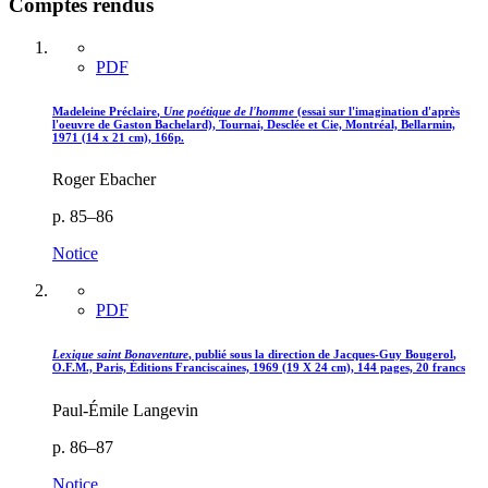
Comptes rendus
PDF
Madeleine P
réclaire
,
Une poétique de l'homme
(essai sur l'imagination d'après
l'oeuvre de Gaston Bachelard), Tournai, Desclée et Cie, Montréal, Bellarmin,
1971 (14 x 21 cm), 166p.
Roger Ebacher
p. 85–86
Notice
PDF
Lexique saint Bonaventure
, publié sous la direction de Jacques-Guy B
ougerol
,
O.F.M., Paris, Éditions Franciscaines, 1969 (19 X 24 cm), 144 pages, 20 francs
Paul-Émile Langevin
p. 86–87
Notice