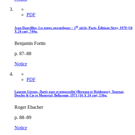
PDF
er
Jean D
auvillier
,
Les temps apostoliques – 1
siècle
, Paris, Éditions Sirey, 1970 (16
X 24 cm), 744p.
Benjamin Fortin
p. 87–88
Notice
PDF
Laurent G
iroux
,
Durée pure et temporalité
(Bergson et Heidegger), Tournai,
Desclée & Cie et Montréal, Bellarmin, 1971 (16 X 24 cm), 136p.
Roger Ebacher
p. 88–89
Notice