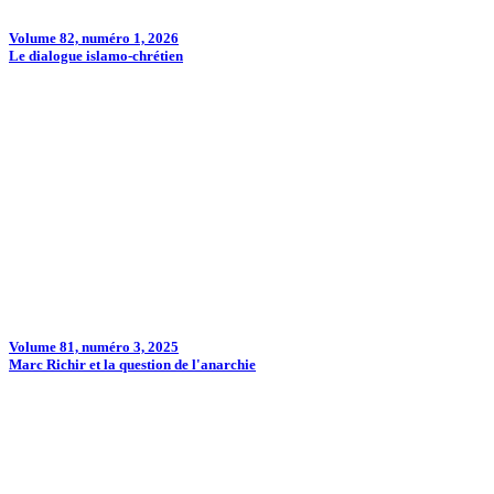
Volume 82, numéro 1, 2026
Le dialogue islamo-chrétien
Volume 81, numéro 3, 2025
Marc Richir et la question de l'anarchie