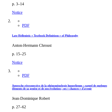
p. 3–14
Notice
PDF
Late Hellenistic « Textbook Definitions » of Philosophy
Anton-Hermann Chroust
p. 15–25
Notice
PDF
Approche rétrospective de la phénoménologie husserlienne : rappel de quelques
éléments de sa genèse et de son évolution ; ses « chances » d'avenir
Jean-Dominique Robert
p. 27–62