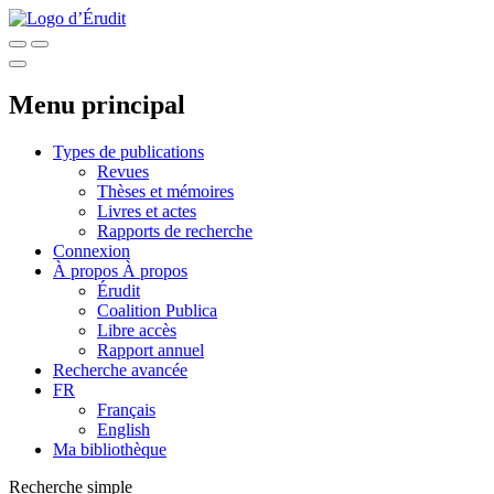
Menu principal
Types de publications
Revues
Thèses et mémoires
Livres et actes
Rapports de recherche
Connexion
À propos
À propos
Érudit
Coalition Publica
Libre accès
Rapport annuel
Recherche avancée
FR
Français
English
Ma bibliothèque
Recherche simple