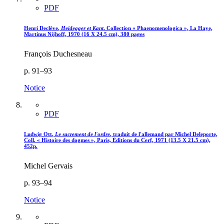
PDF
Henri D
eclève
,
Heidegger et Kant
. Collection « Phaenomenologica », La Haye,
Martinus Nijhoff, 1970 (16 X 24.5 cm), 380 pages
François Duchesneau
p. 91–93
Notice
PDF
Ludwig O
tt
,
Le sacrement de l'ordre
, traduit de l'allemand par Michel Deleporte,
Coll. « Histoire des dogmes », Paris, Éditions du Cerf, 1971 (13.5 X 21.5 cm),
452p.
Michel Gervais
p. 93–94
Notice