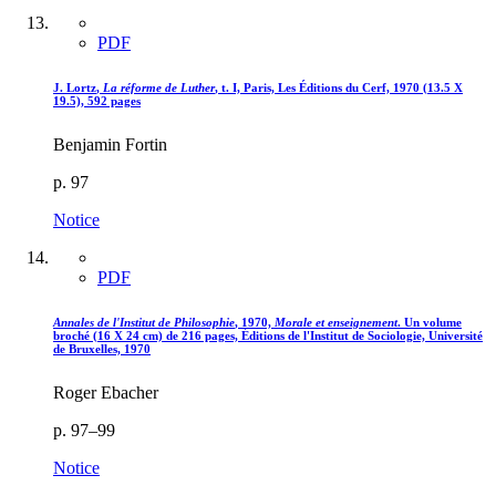
PDF
J. L
ortz
,
La réforme de Luther
, t. I, Paris, Les Éditions du Cerf, 1970 (13.5 X
19.5), 592 pages
Benjamin Fortin
p. 97
Notice
PDF
Annales de l'Institut de Philosophie
, 1970,
Morale et enseignement
. Un volume
broché (16 X 24 cm) de 216 pages, Éditions de l'Institut de Sociologie, Université
de Bruxelles, 1970
Roger Ebacher
p. 97–99
Notice