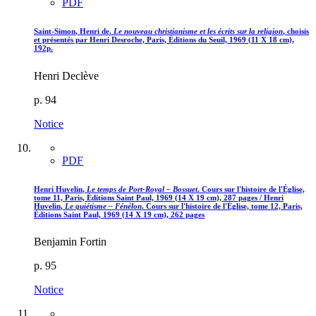
PDF
S
aint
-S
imon
, Henri de.
Le nouveau christianisme et les écrits sur la religion
, choisis
et présentés par Henri Desroche, Paris, Éditions du Seuil, 1969 (11 X 18 cm),
192p.
Henri Declève
p. 94
Notice
PDF
Henri H
uvelin
,
Le temps de Port-Royal – Bossuet
. Cours sur l'histoire de l'Église,
tome 11, Paris, Éditions Saint Paul, 1969 (14 X 19 cm), 287 pages / Henri
H
uvelin
,
Le quiétisme – Fénélon
. Cours sur l'histoire de l'Église, tome 12, Paris,
Éditions Saint Paul, 1969 (14 X 19 cm), 262 pages
Benjamin Fortin
p. 95
Notice