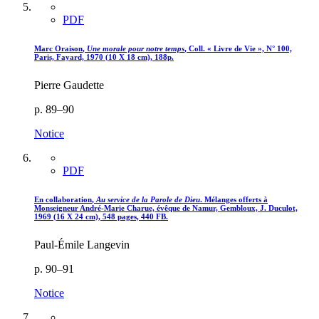
PDF
Marc O
raison
,
Une morale pour notre temps
, Coll. « Livre de Vie », N° 100,
Paris, Fayard, 1970 (10 X 18 cm), 188p.
Pierre Gaudette
p. 89–90
Notice
PDF
E
n collaboration
,
Au service de la Parole de Dieu
. Mélanges offerts à
Monseigneur André-Marie Charue, évêque de Namur, Gembloux, J. Duculot,
1969 (16 X 24 cm), 548 pages, 440 FB.
Paul-Émile Langevin
p. 90–91
Notice