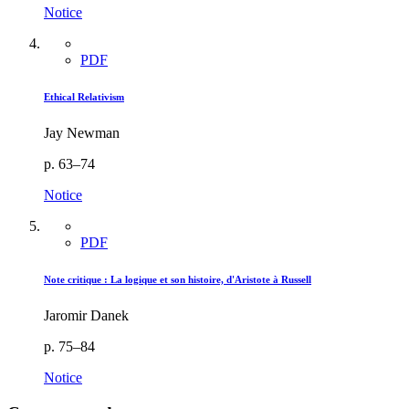
Notice
PDF
Ethical Relativism
Jay Newman
p. 63–74
Notice
PDF
Note critique : La logique et son histoire, d'Aristote à Russell
Jaromir Danek
p. 75–84
Notice