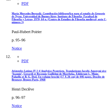
PDF
Maria Mercedes B
ergadá
,
Contribución bibliografica para el estudio de Gregorio
de Nyssa
. Universidad de Buenos Aires, Instituto de Filosofia, Facultad de
Filosofia y Letras, 1970, 64 p. (Centro de Estudios de Filosofia medieval, serie C,
número 1)
Paul-Hubert Poirier
p. 95–96
Notice
PDF
Aristoteles Latinus IV 1-4 Analytica Posteriora
. Translationes Iacobi, Anonymi sive
‘Ioannis’, Gerardi et Recensio Guillelmi de Moerbeka. Ediderunt L. Minio-
Paluello et B. G. Dod. Un volume broché (17 X 26 cm) de 446 pages. Desclée de
Brouwer, Bruges-Paris, 1968
Henri Declève
p. 96–97
Notice