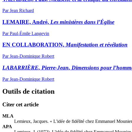
Par Jean Richard
LEMAIRE, André,
Les ministères dans l’Église
Par Paul-Émile Langevin
EN COLLABORATION,
Manifestation et révélation
Par Jean-Dominique Robert
LABARRIÈRE, Pierre-Jean, Dimensions pour l’homme. 
Par Jean-Dominique Robert
Outils de citation
Citer cet article
MLA
Lemieux, Jacques. « L'idée de fidélité chez Emmanuel Mounier
APA
Lemieux, J. (1972). L'idée de fidélité chez Emmanuel Mounier 