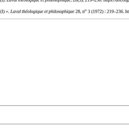
o
(I) ».
Laval théologique et philosophique
28, n
3 (1972) : 219–236. ht