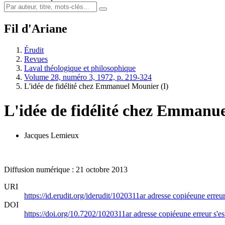
Fil d'Ariane
Érudit
Revues
Laval théologique et philosophique
Volume 28, numéro 3, 1972, p. 219-324
L'idée de fidélité chez Emmanuel Mounier (I)
L'idée de fidélité chez Emmanue
Jacques Lemieux
Diffusion numérique : 21 octobre 2013
URI
https://id.erudit.org/iderudit/1020311ar
adresse copiée
une erreur
DOI
https://doi.org/10.7202/1020311ar
adresse copiée
une erreur s'es