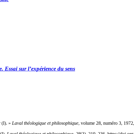
Essai sur l’expérience du sens
 (I). »
Laval théologique et philosophique
, volume 28, numéro 3, 1972,
(I).
Laval théologique et philosophique
,
28
(3), 219–236. https://doi.o