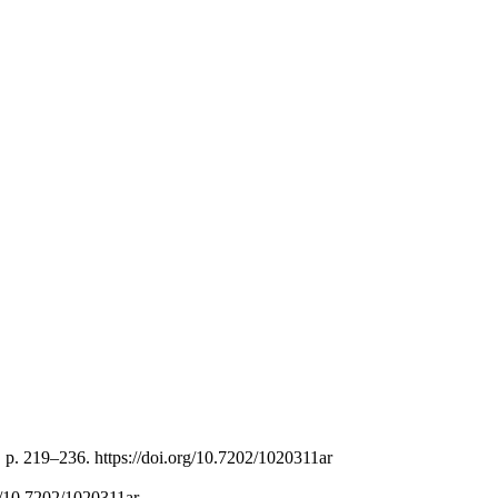
 p. 219–236. https://doi.org/10.7202/1020311ar
rg/10.7202/1020311ar