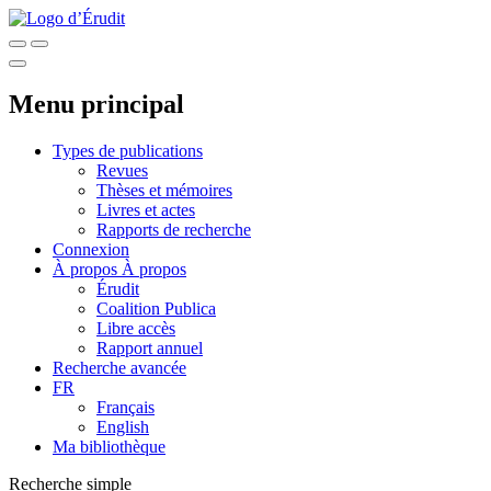
Menu principal
Types de publications
Revues
Thèses et mémoires
Livres et actes
Rapports de recherche
Connexion
À propos
À propos
Érudit
Coalition Publica
Libre accès
Rapport annuel
Recherche avancée
FR
Français
English
Ma bibliothèque
Recherche simple