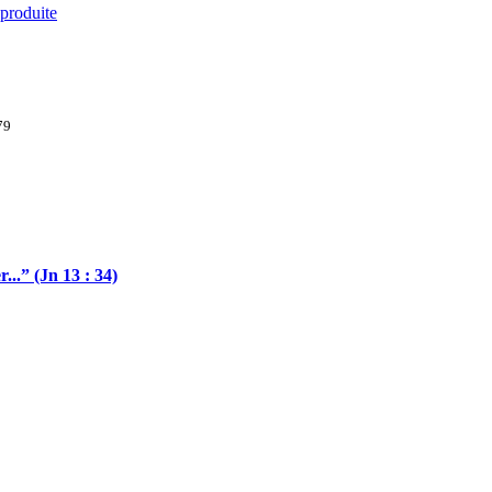
 produite
79
.” (Jn 13 : 34)