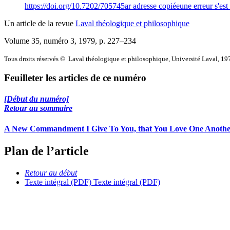
https://doi.org/10.7202/705745ar
adresse copiée
une erreur s'est
Un article de la revue
Laval théologique et philosophique
Volume 35, numéro 3, 1979
, p. 227–234
Tous droits réservés © Laval théologique et philosophique, Université Laval, 19
Feuilleter les articles de ce numéro
[Début du numéro]
Retour au sommaire
A New Commandment I Give To You, that You Love One Another..
Plan de l’article
Retour au début
Texte intégral (PDF)
Texte intégral (PDF)