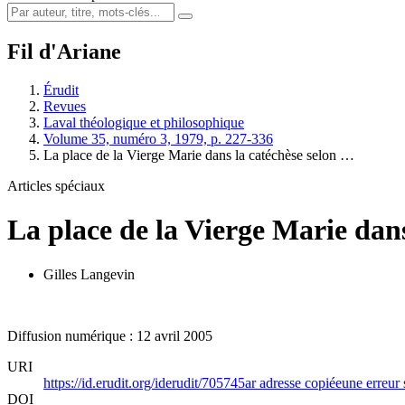
Fil d'Ariane
Érudit
Revues
Laval théologique et philosophique
Volume 35, numéro 3, 1979, p. 227-336
La place de la Vierge Marie dans la catéchèse selon …
Articles spéciaux
La place de la Vierge Marie dans 
Gilles Langevin
Diffusion numérique : 12 avril 2005
URI
https://id.erudit.org/iderudit/705745ar
adresse copiée
une erreur 
DOI