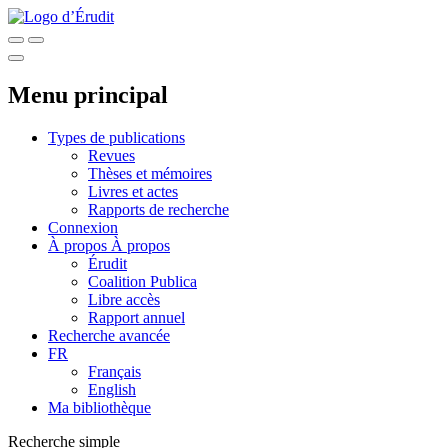
Menu principal
Types de publications
Revues
Thèses et mémoires
Livres et actes
Rapports de recherche
Connexion
À propos
À propos
Érudit
Coalition Publica
Libre accès
Rapport annuel
Recherche avancée
FR
Français
English
Ma bibliothèque
Recherche simple