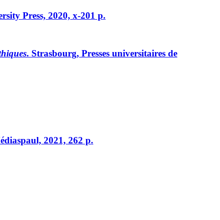
sity Press, 2020, x-201 p.
thiques
. Strasbourg, Presses universitaires de
édiaspaul, 2021, 262 p.