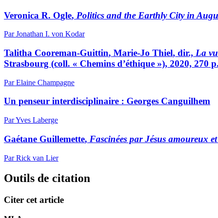
Veronica R. O
gle
,
Politics and the Earthly City in Augu
Par Jonathan I. von Kodar
Talitha C
ooreman
-G
uittin
, Marie-Jo T
hiel
, dir.,
La vu
Strasbourg (coll. « Chemins d’éthique »), 2020, 270 p
Par Elaine Champagne
Un penseur interdisciplinaire : Georges Canguilhem
Par Yves Laberge
Gaétane G
uillemette
,
Fascinées par Jésus amoureux et
Par Rick van Lier
Outils de citation
Citer cet article