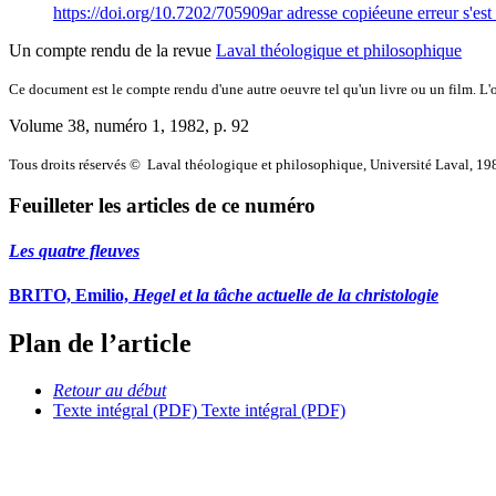
https://doi.org/10.7202/705909ar
adresse copiée
une erreur s'est
Un compte rendu de la revue
Laval théologique et philosophique
Ce document est le compte rendu d'une autre oeuvre tel qu'un livre ou un film. L'oe
Volume 38, numéro 1, 1982
, p. 92
Tous droits réservés © Laval théologique et philosophique, Université Laval, 19
Feuilleter les articles de ce numéro
Les quatre fleuves
BRITO, Emilio,
Hegel et la tâche actuelle de la christologie
Plan de l’article
Retour au début
Texte intégral (PDF)
Texte intégral (PDF)