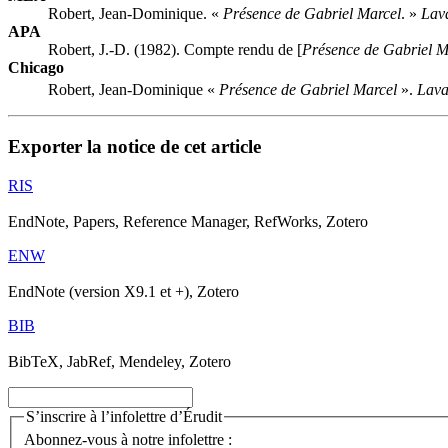
Robert, Jean-Dominique. «
Présence de Gabriel Marcel
. »
Lava
APA
Robert, J.-D. (1982). Compte rendu de [
Présence de Gabriel M
Chicago
Robert, Jean-Dominique «
Présence de Gabriel Marcel
».
Lava
Exporter la notice de cet article
RIS
EndNote, Papers, Reference Manager, RefWorks, Zotero
ENW
EndNote (version X9.1 et +), Zotero
BIB
BibTeX, JabRef, Mendeley, Zotero
S’inscrire à l’infolettre d’Érudit
Abonnez-vous à notre infolettre :