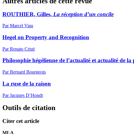
Autres articles de cette revue
ROUTHIER, Gilles,
La réception d’un concile
Par Marcel Viau
Hegel on Property and Recognition
Par Renato Cristi
Philosophie hégélienne de l’actualité et actualité de la
Par Bernard Bourgeois
La ruse de la raison
Par Jacques D’Hondt
Outils de citation
Citer cet article
MLA