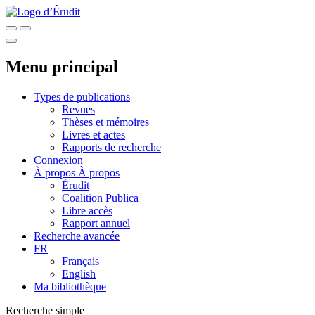
Menu principal
Types de publications
Revues
Thèses et mémoires
Livres et actes
Rapports de recherche
Connexion
À propos
À propos
Érudit
Coalition Publica
Libre accès
Rapport annuel
Recherche avancée
FR
Français
English
Ma bibliothèque
Recherche simple