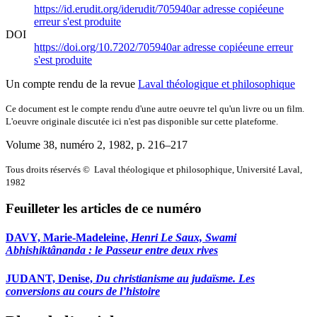
https://id.erudit.org/iderudit/705940ar
adresse copiée
une
erreur s'est produite
DOI
https://doi.org/10.7202/705940ar
adresse copiée
une erreur
s'est produite
Un compte rendu de la revue
Laval théologique et philosophique
Ce document est le compte rendu d'une autre oeuvre tel qu'un livre ou un film.
L'oeuvre originale discutée ici n'est pas disponible sur cette plateforme.
Volume 38, numéro 2, 1982
, p. 216–217
Tous droits réservés © Laval théologique et philosophique, Université Laval,
1982
Feuilleter les articles de ce numéro
DAVY, Marie-Madeleine,
Henri Le Saux, Swami
Abhishiktânanda
: le Passeur entre deux rives
JUDANT, Denise,
Du christianisme au judaïsme. Les
conversions au cours de l’histoire