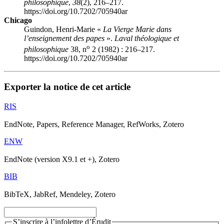
philosophique
,
38
(2), 216–217.
https://doi.org/10.7202/705940ar
Chicago
Guindon, Henri-Marie «
La Vierge Marie dans
l’enseignement des papes
».
Laval théologique et
o
philosophique
38, n
2 (1982) : 216–217.
https://doi.org/10.7202/705940ar
Exporter la notice de cet article
RIS
EndNote, Papers, Reference Manager, RefWorks, Zotero
ENW
EndNote (version X9.1 et +), Zotero
BIB
BibTeX, JabRef, Mendeley, Zotero
S’inscrire à l’infolettre d’Érudit