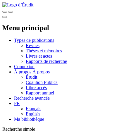
Menu principal
Types de publications
Revues
Thèses et mémoires
Livres et actes
Rapports de recherche
Connexion
À propos
À propos
Érudit
Coalition Publica
Libre accès
Rapport annuel
Recherche avancée
FR
Français
English
Ma bibliothèque
Recherche simple