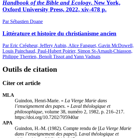
Handbook of the Bible and Ecology
. New York,
Oxford University Press, 2022,
xiv
-478 p.
Par Sébastien Doane
Littérature et histoire du christianisme ancien
Par Eric Crégheur, Jeffery Aubin, Alice Fanguet, Gavin McDowell,
Louis Painchaud, Paul-Hubert Poirier, Simon St-Arnault-Chiasson,
Philippe Therrien, Benoît Tissot and Yann Vadnais
Outils de citation
Citer cet article
MLA
Guindon, Henri-Marie. «
La Vierge Marie dans
l’enseignement des papes
. »
Laval théologique et
philosophique
, volume 38, numéro 2, 1982, p. 216–217.
https://doi.org/10.7202/705940ar
APA
Guindon, H.-M. (1982). Compte rendu de [
La Vierge Marie
dans l’enseignement des papes
].
Laval théologique et