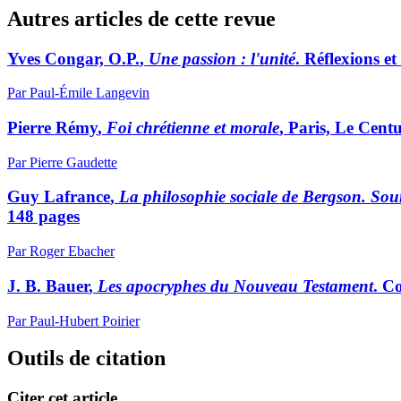
Autres articles de cette revue
Yves C
ongar, O.P.
,
Une passion : l'unité
. Réflexions e
Par Paul-Émile Langevin
Pierre R
émy
,
Foi chrétienne et morale
, Paris, Le Cent
Par Pierre Gaudette
Guy L
afrance
,
La philosophie sociale de Bergson. Sour
148 pages
Par Roger Ebacher
J. B. B
auer
,
Les apocryphes du Nouveau Testament
. C
Par Paul-Hubert Poirier
Outils de citation
Citer cet article