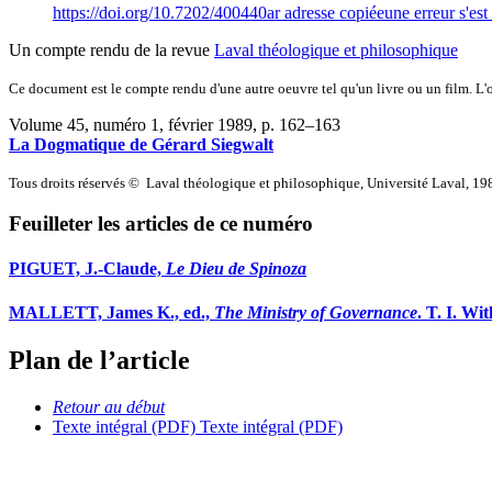
https://doi.org/10.7202/400440ar
adresse copiée
une erreur s'est
Un compte rendu de la revue
Laval théologique et philosophique
Ce document est le compte rendu d'une autre oeuvre tel qu'un livre ou un film. L'oe
Volume 45, numéro 1, février 1989
, p. 162–163
La Dogmatique de Gérard Siegwalt
Tous droits réservés © Laval théologique et philosophique, Université Laval, 19
Feuilleter les articles de ce numéro
PIGUET, J.-Claude,
Le Dieu de Spinoza
MALLETT, James K., ed.,
The Ministry of Governance
. T. I. Wi
Plan de l’article
Retour au début
Texte intégral (PDF)
Texte intégral (PDF)