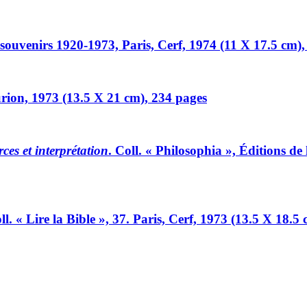
t souvenirs 1920-1973, Paris, Cerf, 1974 (11 X 17.5 cm)
urion, 1973 (13.5 X 21 cm), 234 pages
ces et interprétation
. Coll. « Philosophia », Éditions de
oll. « Lire la Bible », 37. Paris, Cerf, 1973 (13.5 X 18.5