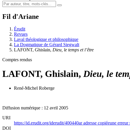
Fil d'Ariane
Érudit
Revues
Laval théologique et philosophique
La Dogmatique de Gérard Siegwalt
LAFONT, Ghislain,
Dieu, le temps et l’être
Comptes rendus
LAFONT, Ghislain,
Dieu, le temp
René-Michel Roberge
Diffusion numérique : 12 avril 2005
URI
https://id.erudit.org/iderudit/400440ar
adresse copiée
une erreur 
DOI