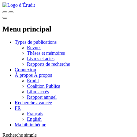
Menu principal
Types de publications
Revues
Thèses et mémoires
Livres et actes
Rapports de recherche
Connexion
À propos
À propos
Érudit
Coalition Publica
Libre accès
Rapport annuel
Recherche avancée
FR
Français
English
Ma bibliothèque
Recherche simple