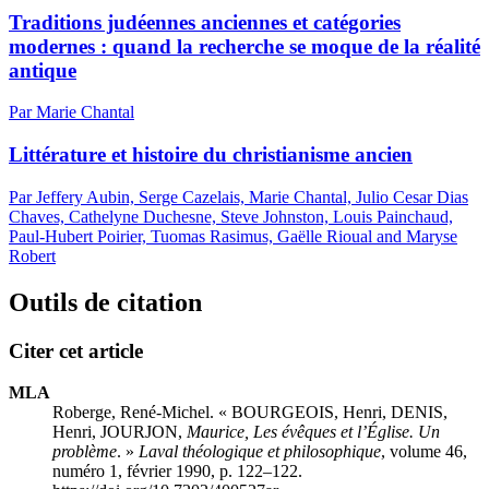
Traditions judéennes anciennes et catégories
modernes : quand la recherche se moque de la réalité
antique
Par Marie Chantal
Littérature et histoire du christianisme ancien
Par Jeffery Aubin, Serge Cazelais, Marie Chantal, Julio Cesar Dias
Chaves, Cathelyne Duchesne, Steve Johnston, Louis Painchaud,
Paul-Hubert Poirier, Tuomas Rasimus, Gaëlle Rioual and Maryse
Robert
Outils de citation
Citer cet article
MLA
Roberge, René-Michel. « BOURGEOIS, Henri, DENIS,
Henri, JOURJON,
Maurice, Les évêques et l’Église. Un
problème
. »
Laval théologique et philosophique
, volume 46,
numéro 1, février 1990, p. 122–122.