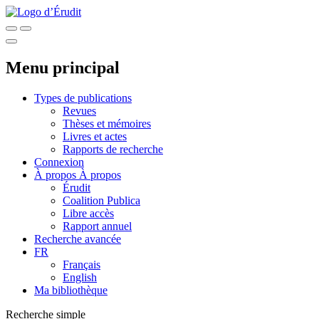
Menu principal
Types de publications
Revues
Thèses et mémoires
Livres et actes
Rapports de recherche
Connexion
À propos
À propos
Érudit
Coalition Publica
Libre accès
Rapport annuel
Recherche avancée
FR
Français
English
Ma bibliothèque
Recherche simple