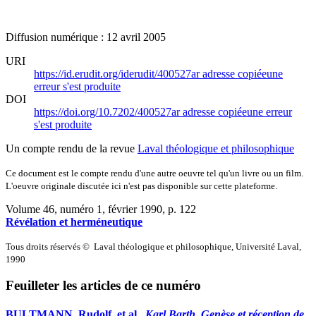
Diffusion numérique : 12 avril 2005
URI
https://id.erudit.org/iderudit/400527ar
adresse copiée
une
erreur s'est produite
DOI
https://doi.org/10.7202/400527ar
adresse copiée
une erreur
s'est produite
Un compte rendu de la revue
Laval théologique et philosophique
Ce document est le compte rendu d'une autre oeuvre tel qu'un livre ou un film.
L'oeuvre originale discutée ici n'est pas disponible sur cette plateforme.
Volume 46, numéro 1, février 1990
, p. 122
Révélation et herméneutique
Tous droits réservés © Laval théologique et philosophique, Université Laval,
1990
Feuilleter les articles de ce numéro
BULTMANN, Rudolf, et al.,
Karl Barth. Genèse et réception de