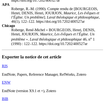
https://doi.org/10.7202/400527ar
APA
Roberge, R.-M. (1990). Compte rendu de [BOURGEOIS,
Henri, DENIS, Henri, JOURJON,
Maurice, Les évêques et
l’Église. Un problème
].
Laval théologique et philosophique
,
46
(1), 122–122. https://doi.org/10.7202/400527ar
Chicago
Roberge, René-Michel « BOURGEOIS, Henri, DENIS,
Henri, JOURJON,
Maurice, Les évêques et l’Église. Un
o
problème
».
Laval théologique et philosophique
46, n
1
(1990) : 122–122. https://doi.org/10.7202/400527ar
Exporter la notice de cet article
RIS
EndNote, Papers, Reference Manager, RefWorks, Zotero
ENW
EndNote (version X9.1 et +), Zotero
BIB