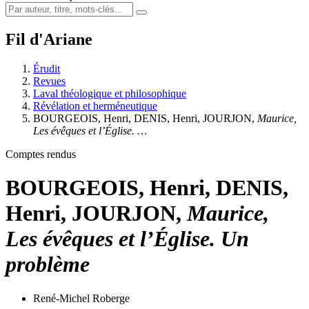
Fil d'Ariane
Érudit
Revues
Laval théologique et philosophique
Révélation et herméneutique
BOURGEOIS, Henri, DENIS, Henri, JOURJON,
Maurice,
Les évêques et l’Église. …
Comptes rendus
BOURGEOIS, Henri, DENIS,
Henri, JOURJON,
Maurice,
Les évêques et l’Église. Un
problème
René-Michel Roberge