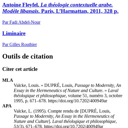
Antoine F
leyfel
,
La théologie contextuelle arabe.
Modèle libanais
. Paris, L’Harmattan, 2011, 328 p.
Par Fadi Abdel-Nour
Liminaire
Par Gilles Routhier
Outils de citation
Citer cet article
MLA
Valcke, Louis. « DUPRÉ, Louis,
Passage to Modernity, An
Essay in the Hermeneutics of Nature and Culture
. »
Laval
théologique et philosophique
, volume 51, numéro 3, octobre
1995, p. 671–678. https://doi.org/10.7202/400949ar
APA
Valcke, L. (1995). Compte rendu de [DUPRÉ, Louis,
Passage to Modernity, An Essay in the Hermeneutics of
Nature and Culture
].
Laval théologique et philosophique
,
51
(3), 671–678. https://doi.org/10.7202/400949ar