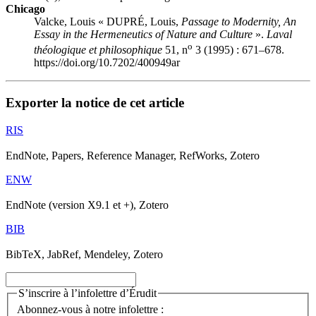
Chicago
Valcke, Louis « DUPRÉ, Louis,
Passage to Modernity, An
Essay in the Hermeneutics of Nature and Culture
».
Laval
o
théologique et philosophique
51, n
3 (1995) : 671–678.
https://doi.org/10.7202/400949ar
Exporter la notice de cet article
RIS
EndNote, Papers, Reference Manager, RefWorks, Zotero
ENW
EndNote (version X9.1 et +), Zotero
BIB
BibTeX, JabRef, Mendeley, Zotero
S’inscrire à l’infolettre d’Érudit
Abonnez-vous à notre infolettre :