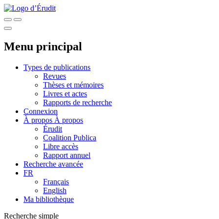
Menu principal
Types de publications
Revues
Thèses et mémoires
Livres et actes
Rapports de recherche
Connexion
À propos
À propos
Érudit
Coalition Publica
Libre accès
Rapport annuel
Recherche avancée
FR
Français
English
Ma bibliothèque
Recherche simple