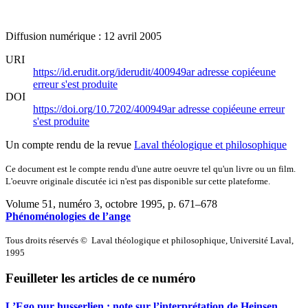
Diffusion numérique : 12 avril 2005
URI
https://id.erudit.org/iderudit/400949ar
adresse copiée
une
erreur s'est produite
DOI
https://doi.org/10.7202/400949ar
adresse copiée
une erreur
s'est produite
Un compte rendu de la revue
Laval théologique et philosophique
Ce document est le compte rendu d'une autre oeuvre tel qu'un livre ou un film.
L'oeuvre originale discutée ici n'est pas disponible sur cette plateforme.
Volume 51, numéro 3, octobre 1995
, p. 671–678
Phénoménologies de l’ange
Tous droits réservés © Laval théologique et philosophique, Université Laval,
1995
Feuilleter les articles de ce numéro
L’Ego pur husserlien : note sur l’interprétation de Heinsen