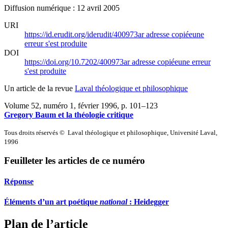
Diffusion numérique : 12 avril 2005
URI
https://id.erudit.org/iderudit/400973ar
adresse copiée
une
erreur s'est produite
DOI
https://doi.org/10.7202/400973ar
adresse copiée
une erreur
s'est produite
Un article de la revue
Laval théologique et philosophique
Volume 52, numéro 1, février 1996
, p. 101–123
Gregory Baum et la théologie critique
Tous droits réservés © Laval théologique et philosophique, Université Laval,
1996
Feuilleter les articles de ce numéro
Réponse
Éléments d’un art poétique
national
: Heidegger
Plan de l’article