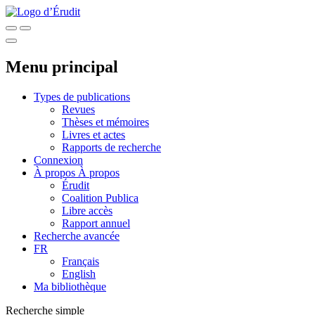
Menu principal
Types de publications
Revues
Thèses et mémoires
Livres et actes
Rapports de recherche
Connexion
À propos
À propos
Érudit
Coalition Publica
Libre accès
Rapport annuel
Recherche avancée
FR
Français
English
Ma bibliothèque
Recherche simple