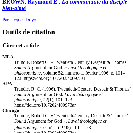
BROWN, Raymond E.,
La communauté du disciple
bien-aimé
Par Jacques Doyon
Outils de citation
Citer cet article
MLA
Trundle, Robert C. « Twentieth-Century Despair & Thomas’
Sound
Argument for God. »
Laval théologique et
philosophique
, volume 52, numéro 1, février 1996, p. 101–
123. https://doi.org/10.7202/400973ar
APA
Trundle, R. C. (1996). Twentieth-Century Despair & Thomas’
Sound
Argument for God.
Laval théologique et
philosophique
,
52
(1), 101–123.
https://doi.org/10.7202/400973ar
Chicago
Trundle, Robert C. « Twentieth-Century Despair & Thomas’
Sound
Argument for God ».
Laval théologique et
o
philosophique
52, n
1 (1996) : 101–123.
https://doi.org/10.7202/400973ar