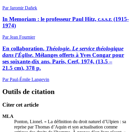
Par Jaromir Dañek
In Memoriam : le professeur Paul Hitz,
c.s.s.r.
(1915-
1974)
Par Jean Fournier
E
n collaboration
,
Théologie
.
Le service théologique
dans l'Église
. Mélanges offerts à Yves Congar pour
ses soixante-dix ans. Paris, Cerf, 1974, (13.5 –
21.5 cm), 378 p.
Par Paul-Émile Langevin
Outils de citation
Citer cet article
MLA
Ponton, Lionel. « La définition du droit naturel d’Ulpien : sa
reprise par Thomas d’Aquin et son actualisation comme