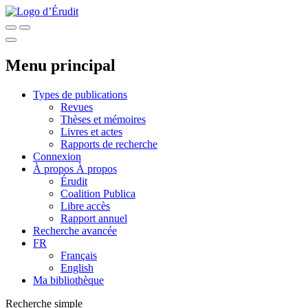
Menu principal
Types de publications
Revues
Thèses et mémoires
Livres et actes
Rapports de recherche
Connexion
À propos
À propos
Érudit
Coalition Publica
Libre accès
Rapport annuel
Recherche avancée
FR
Français
English
Ma bibliothèque
Recherche simple