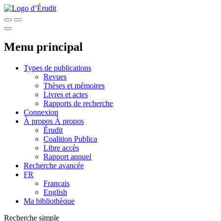
Menu principal
Types de publications
Revues
Thèses et mémoires
Livres et actes
Rapports de recherche
Connexion
À propos
À propos
Érudit
Coalition Publica
Libre accès
Rapport annuel
Recherche avancée
FR
Français
English
Ma bibliothèque
Recherche simple