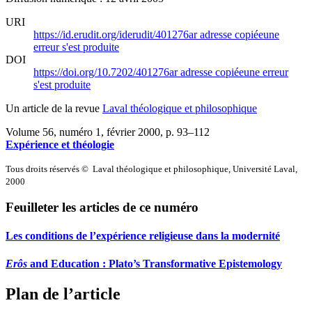
URI
https://id.erudit.org/iderudit/401276ar
adresse copiée
une
erreur s'est produite
DOI
https://doi.org/10.7202/401276ar
adresse copiée
une erreur
s'est produite
Un article de la revue
Laval théologique et philosophique
Volume 56, numéro 1, février 2000
, p. 93–112
Expérience et théologie
Tous droits réservés © Laval théologique et philosophique, Université Laval,
2000
Feuilleter les articles de ce numéro
Les conditions de l’expérience religieuse dans la modernité
Erôs
and Education : Plato’s Transformative Epistemology
Plan de l’article