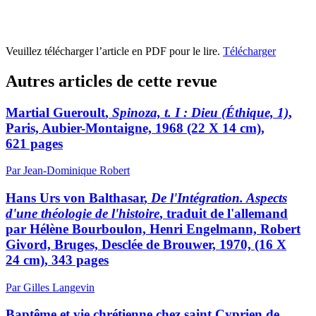
Veuillez télécharger l’article en PDF pour le lire.
Télécharger
Autres articles de cette revue
Martial G
ueroult
,
Spinoza, t. I : Dieu (Éthique, 1)
,
Paris, Aubier-Montaigne, 1968 (22 X 14 cm),
621 pages
Par Jean-Dominique Robert
Hans Urs von B
althasar
,
De l'Intégration. Aspects
d'une théologie de l'histoire
, traduit de l'allemand
par Hélène Bourboulon, Henri Engelmann, Robert
Givord, Bruges, Desclée de Brouwer, 1970, (16 X
24 cm), 343 pages
Par Gilles Langevin
Baptême et vie chrétienne chez saint Cyprien de