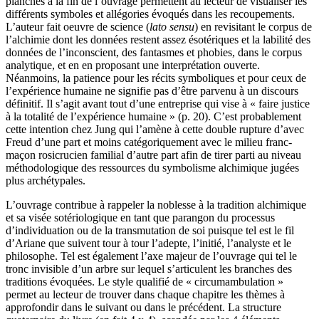
planches à la fin de l’ouvrage permettent au lecteur de visualiser les
différents symboles et allégories évoqués dans les recoupements.
L’auteur fait oeuvre de science (
lato sensu
) en revisitant le corpus de
l’alchimie dont les données restent assez ésotériques et la labilité des
données de l’inconscient, des fantasmes et phobies, dans le corpus
analytique, et en en proposant une interprétation ouverte.
Néanmoins, la patience pour les récits symboliques et pour ceux de
l’expérience humaine ne signifie pas d’être parvenu à un discours
définitif. Il s’agit avant tout d’une entreprise qui vise à « faire justice
à la totalité de l’expérience humaine » (p. 20). C’est probablement
cette intention chez Jung qui l’amène à cette double rupture d’avec
Freud d’une part et moins catégoriquement avec le milieu franc-
maçon rosicrucien familial d’autre part afin de tirer parti au niveau
méthodologique des ressources du symbolisme alchimique jugées
plus archétypales.
L’ouvrage contribue à rappeler la noblesse à la tradition alchimique
et sa visée sotériologique en tant que parangon du processus
d’individuation ou de la transmutation de soi puisque tel est le fil
d’Ariane que suivent tour à tour l’adepte, l’initié, l’analyste et le
philosophe. Tel est également l’axe majeur de l’ouvrage qui tel le
tronc invisible d’un arbre sur lequel s’articulent les branches des
traditions évoquées. Le style qualifié de « circumambulation »
permet au lecteur de trouver dans chaque chapitre les thèmes à
approfondir dans le suivant ou dans le précédent. La structure