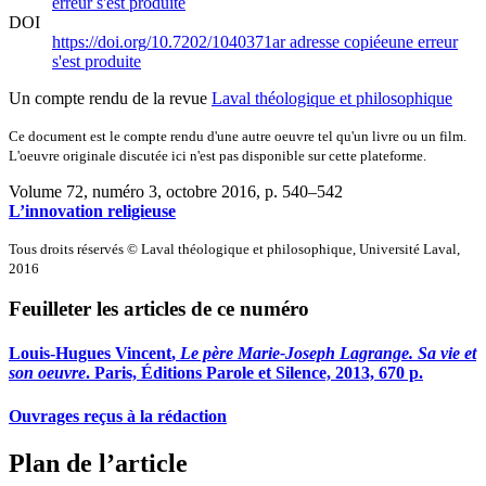
erreur s'est produite
DOI
https://doi.org/10.7202/1040371ar
adresse copiée
une erreur
s'est produite
Un compte rendu de la revue
Laval théologique et philosophique
Ce document est le compte rendu d'une autre oeuvre tel qu'un livre ou un film.
L'oeuvre originale discutée ici n'est pas disponible sur cette plateforme.
Volume 72, numéro 3, octobre 2016
, p. 540–542
L’innovation religieuse
Tous droits réservés © Laval théologique et philosophique, Université Laval,
2016
Feuilleter les articles de ce numéro
Louis-Hugues V
incent
,
Le père Marie-Joseph Lagrange. Sa vie et
son oeuvre
. Paris, Éditions Parole et Silence, 2013, 670 p.
Ouvrages reçus à la rédaction
Plan de l’article