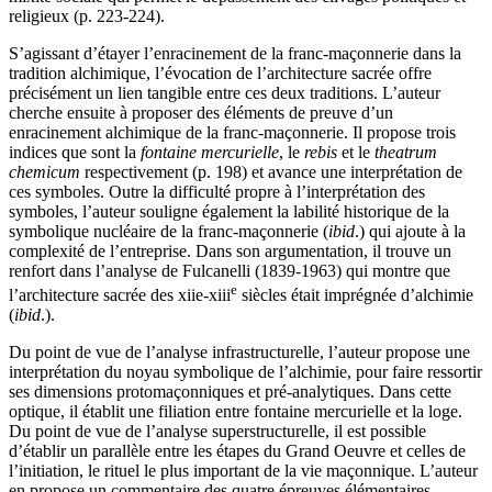
religieux (p. 223-224).
S’agissant d’étayer l’enracinement de la franc-maçonnerie dans la
tradition alchimique, l’évocation de l’architecture sacrée offre
précisément un lien tangible entre ces deux traditions. L’auteur
cherche ensuite à proposer des éléments de preuve d’un
enracinement alchimique de la franc-maçonnerie. Il propose trois
indices que sont la
fontaine mercurielle
, le
rebis
et le
theatrum
chemicum
respectivement (p. 198) et avance une interprétation de
ces symboles. Outre la difficulté propre à l’interprétation des
symboles, l’auteur souligne également la labilité historique de la
symbolique nucléaire de la franc-maçonnerie (
ibid
.) qui ajoute à la
complexité de l’entreprise. Dans son argumentation, il trouve un
renfort dans l’analyse de Fulcanelli (1839-1963) qui montre que
e
l’architecture sacrée des
xii
e-
xiii
siècles était imprégnée d’alchimie
(
ibid
.).
Du point de vue de l’analyse infrastructurelle, l’auteur propose une
interprétation du noyau symbolique de l’alchimie, pour faire ressortir
ses dimensions protomaçonniques et pré-analytiques. Dans cette
optique, il établit une filiation entre fontaine mercurielle et la loge.
Du point de vue de l’analyse superstructurelle, il est possible
d’établir un parallèle entre les étapes du Grand Oeuvre et celles de
l’initiation, le rituel le plus important de la vie maçonnique. L’auteur
en propose un commentaire des quatre épreuves élémentaires