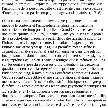
suivant un ordre qu’il explicite. Il est rappelé que si l’initiation vise
l’autonomie de la personne, celle-ci est inscrite dans la perspective
d’une progression par le compagnonnage vers la maîtrise (p. 218).
Dans le chapitre quatrième « Psychologie jungienne », l’auteur
rappelle le contexte et l’atmosphère familiale franc-maçonne
rosicrucienne de Jung pour laquelle le Grand Oeuvre est avant tout
une quête spirituelle (p. 229). Ensuite, il analyse le sens et la portée
de la psychologie jungienne à partir de quatre questions autour de
l’infrastructure, la superstructure, la relation thérapeutique et
l’humanisme archétypal (p. 230). La première met en scène le
cabinet où l’analyste et l’analysant sont engagés dans une relation
interpersonnelle dont le transfert et contre-transfert sont les signes ou
les symptômes de l’enjeu. L’auteur souligne que la méthode de Jung
suit les quatre étapes du processus d’individuation. La deuxième
question met en scène la
régression
qui présente plus explicitement
l’intention de Jung, à savoir, que les différentes étapes du Grand
Oeuvre soient susceptibles d’une interprétation analytique, laquelle
met en oeuvre la cohérence du dispositif alchimique et souligne par
là même, les zones d’ombre des techniques psychothérapeutiques du
e
xx
siècle (p. 241). La troisième question met en lumière la
dimension initiatique de l’analyse jungienne dans la mesure où celle-
ci amène le profane à mourir et à renaître. Enfin, la dernière question
montre assez clairement la différence de visée entre Freud et Jung où