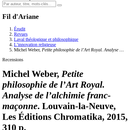
Fil d'Ariane
Érudit
Revues
Laval théologique et philosophique
L’innovation religieuse
Michel W
eber
,
Petite philosophie de l’Art Royal. Analyse …
Recensions
Michel W
eber
,
Petite
philosophie de l’Art Royal.
Analyse de l’alchimie franc-
maçonne
. Louvain-la-Neuve,
Les Éditions Chromatika, 2015,
310 p.