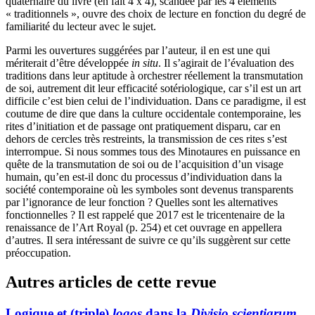
quaternaire du livre (en fait 4 x 4), scandée par les 4 éléments
« traditionnels », ouvre des choix de lecture en fonction du degré de
familiarité du lecteur avec le sujet.
Parmi les ouvertures suggérées par l’auteur, il en est une qui
mériterait d’être développée
in situ
. Il s’agirait de l’évaluation des
traditions dans leur aptitude à orchestrer réellement la transmutation
de soi, autrement dit leur efficacité sotériologique, car s’il est un art
difficile c’est bien celui de l’individuation. Dans ce paradigme, il est
coutume de dire que dans la culture occidentale contemporaine, les
rites d’initiation et de passage ont pratiquement disparu, car en
dehors de cercles très restreints, la transmission de ces rites s’est
interrompue. Si nous sommes tous des Minotaures en puissance en
quête de la transmutation de soi ou de l’acquisition d’un visage
humain, qu’en est-il donc du processus d’individuation dans la
société contemporaine où les symboles sont devenus transparents
par l’ignorance de leur fonction ? Quelles sont les alternatives
fonctionnelles ? Il est rappelé que 2017 est le tricentenaire de la
renaissance de l’Art Royal (p. 254) et cet ouvrage en appellera
d’autres. Il sera intéressant de suivre ce qu’ils suggèrent sur cette
préoccupation.
Autres articles de cette revue
Logique et (triple)
logos
dans la
Divisio scientiarum