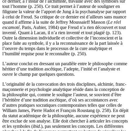
ce dernier, à l’instar de l’alchimiste, travaille avec des symboles sur
tout l’homme (p. 250). Ce trait permet à l’auteur de souligner en
filigrane la valeur de l’apport de Jung à la psychanalyse par rapport
à celui de Freud. Sa critique de ce dernier est d’ailleurs sans nuance
quand il affirme à la suite de Jeffrey Moussaieff Masson (
Le réel
escamoté
, Paris, Aubier, 1984) que Freud n’a rien découvert et tout
inventé. Quant à Lacan, il n’a rien inventé et tout plagié (p. 123).
Outre la dimension individuelle et collective de l’inconscient et la
place faite au symbole, il y a la reconnaissance de la part laissée à
l’oeuvre du temps dans le processus de la cure analytique et
l’humilité requise pour le reconnaître (p. 250).
L’auteur conclut en dressant un parallèle entre le philosophe comme
héritier d’une tradition ascétique, l’adepte, l’initié et l’analyste et
ouvre le champ par quelques questions.
L’originalité de la convocation des trois disciplines, alchimie, franc-
maçonnerie et psychologie analytique réside dans la conception de
la philosophie qui, comme le souligne l’auteur, se souvient d’être
l’héritière d’une tradition ascétique, d’où ses accointances avec
d’autres pratiques socratiques contemporaines telles que celles de
William James, Pierre Hadot et François Roustang (p. 258). En dépit
du statut académique de la philosophie, aucune expérience ne peut
être exclue de son analyse. Elle doit chercher à articuler les concepts
et les symboles (
ibid
.), pas seulement les concepts. Les différentes