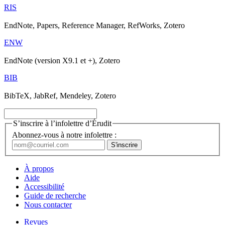
RIS
EndNote, Papers, Reference Manager, RefWorks, Zotero
ENW
EndNote (version X9.1 et +), Zotero
BIB
BibTeX, JabRef, Mendeley, Zotero
S’inscrire à l’infolettre d’Érudit
Abonnez-vous à notre infolettre :
À propos
Aide
Accessibilité
Guide de recherche
Nous contacter
Revues