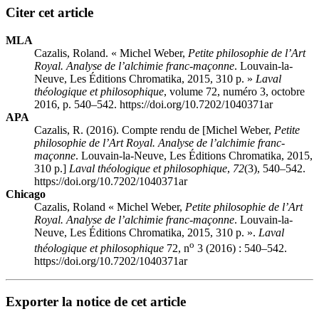
Citer cet article
MLA
Cazalis, Roland. « Michel W
eber
,
Petite philosophie de l’Art
Royal. Analyse de l’alchimie franc-maçonne
. Louvain-la-
Neuve, Les Éditions Chromatika, 2015, 310 p. »
Laval
théologique et philosophique
, volume 72, numéro 3, octobre
2016, p. 540–542. https://doi.org/10.7202/1040371ar
APA
Cazalis, R. (2016). Compte rendu de [Michel W
eber
,
Petite
philosophie de l’Art Royal. Analyse de l’alchimie franc-
maçonne
. Louvain-la-Neuve, Les Éditions Chromatika, 2015,
310 p.]
Laval théologique et philosophique
,
72
(3), 540–542.
https://doi.org/10.7202/1040371ar
Chicago
Cazalis, Roland « Michel W
eber
,
Petite philosophie de l’Art
Royal. Analyse de l’alchimie franc-maçonne
. Louvain-la-
Neuve, Les Éditions Chromatika, 2015, 310 p. ».
Laval
o
théologique et philosophique
72, n
3 (2016) : 540–542.
https://doi.org/10.7202/1040371ar
Exporter la notice de cet article