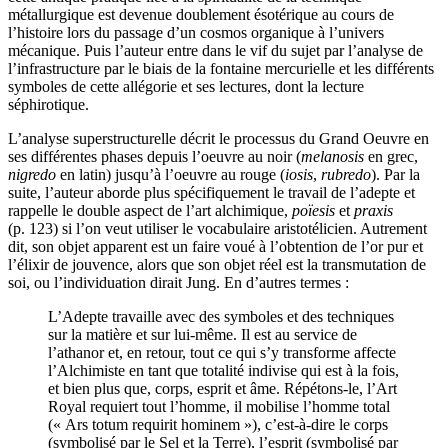
métallurgique est devenue doublement ésotérique au cours de
l’histoire lors du passage d’un cosmos organique à l’univers
mécanique. Puis l’auteur entre dans le vif du sujet par l’analyse de
l’infrastructure par le biais de la fontaine mercurielle et les différents
symboles de cette allégorie et ses lectures, dont la lecture
séphirotique.
L’analyse superstructurelle décrit le processus du Grand Oeuvre en
ses différentes phases depuis l’oeuvre au noir (
melanosis
en grec,
nigredo
en latin) jusqu’à l’oeuvre au rouge (
iosis
,
rubredo
). Par la
suite, l’auteur aborde plus spécifiquement le travail de l’adepte et
rappelle le double aspect de l’art alchimique,
poïesis
et
praxis
(p. 123) si l’on veut utiliser le vocabulaire aristotélicien. Autrement
dit, son objet apparent est un faire voué à l’obtention de l’or pur et
l’élixir de jouvence, alors que son objet réel est la transmutation de
soi, ou l’individuation dirait Jung. En d’autres termes :
L’Adepte travaille avec des symboles et des techniques
sur la matière et sur lui-même. Il est au service de
l’athanor et, en retour, tout ce qui s’y transforme affecte
l’Alchimiste en tant que totalité indivise qui est à la fois,
et bien plus que, corps, esprit et âme. Répétons-le, l’Art
Royal requiert tout l’homme, il mobilise l’homme total
(« Ars totum requirit hominem »), c’est-à-dire le corps
(symbolisé par le Sel et la Terre), l’esprit (symbolisé par