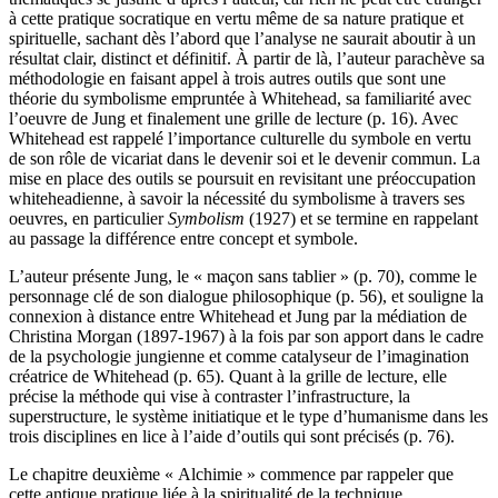
à cette pratique socratique en vertu même de sa nature pratique et
spirituelle, sachant dès l’abord que l’analyse ne saurait aboutir à un
résultat clair, distinct et définitif. À partir de là, l’auteur parachève sa
méthodologie en faisant appel à trois autres outils que sont une
théorie du symbolisme empruntée à Whitehead, sa familiarité avec
l’oeuvre de Jung et finalement une grille de lecture (p. 16). Avec
Whitehead est rappelé l’importance culturelle du symbole en vertu
de son rôle de vicariat dans le devenir soi et le devenir commun. La
mise en place des outils se poursuit en revisitant une préoccupation
whiteheadienne, à savoir la nécessité du symbolisme à travers ses
oeuvres, en particulier
Symbolism
(1927) et se termine en rappelant
au passage la différence entre concept et symbole.
L’auteur présente Jung, le « maçon sans tablier » (p. 70), comme le
personnage clé de son dialogue philosophique (p. 56), et souligne la
connexion à distance entre Whitehead et Jung par la médiation de
Christina Morgan (1897-1967) à la fois par son apport dans le cadre
de la psychologie jungienne et comme catalyseur de l’imagination
créatrice de Whitehead (p. 65). Quant à la grille de lecture, elle
précise la méthode qui vise à contraster l’infrastructure, la
superstructure, le système initiatique et le type d’humanisme dans les
trois disciplines en lice à l’aide d’outils qui sont précisés (p. 76).
Le chapitre deuxième « Alchimie » commence par rappeler que
cette antique pratique liée à la spiritualité de la technique