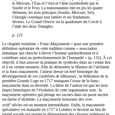
le Mercure, l’Eau et l’Air) et l’âme (symbolisée par le
Soufre et le Feu). La transmutation met en jeu les quatre
éléments, les trois principes (Soufre, Mercure, Sel),
l’énergie cosmique tout entière et ses fondations
divines. Le Grand Oeuvre est la quadrature du Cercle à
l’aide des deux Triangles.
p. 125
Le chapitre troisième « Franc-Maçonnerie » pose une première
définition opératoire de cette tradition comme « association
initiatique qui cherche à élever l’homme spirituellement et à
contribuer ainsi au perfectionnement de l’humanité » (p. 132). À cet
objectif, il faut associer la pratique de symboles dans un certain lieu
et à un certain moment. Afin de démontrer la filiation de l’alchimie
et la franc-maçonnerie, l’auteur dresse un bref historique du
développement de ces confréries de bâtisseurs ; la fédération de la
première Grande Loge en 1717 marquant l’essor de la franc-
maçonnerie dans sa diversité. La thèse de l’auteur est que les trois
étapes historiques de l’évolution de cette organisation sont : la
maçonnerie opérative qui plonge ses racines dans un passé ancien
est éprise d’alchimie. La maçonnerie honoraire des
xvi
e-
e
xviii
siècles est un moment intermédiaire. Enfin, la maçonnerie
spéculative est instaurée en 1717 à Londres et devient un lieu de
mixité sociale qui permet le dépassement des clivages politiques et