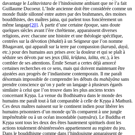
davantage le
Lalitavistara
de l’hindouisme ambiant que ne l’a fait
Guillaume Ducoeur. L’Inde ancienne doit être considérée comme un
monde fluide sillonné entre autres par des brahmanes, des moines
bouddhistes, des maîtres jaina, qui parlent tous foncièrement un
même langage
[20]
. À partir d’une certaine époque, sans doute
quelques siècles avant l’ère chrétienne, apparaissent diverses
religions, avec chacune une histoire et une théologie spécifique,
centrées sur la dévotion (
bhakti
) à un Seigneur que l’on nomme
Bhagavant, qui apparaît sur la terre par compassion (
karuṇā
,
dayā
,
etc.) pour des humains aux prises avec la douleur et qui se plaît à
séduire ses dévots par ses jeux (
līlā
,
krī
ḍ
ana
,
lalita
, etc.), à les
combler de ses attentions. Émile Senart a certes déjà amorcé
certaines recherches en ce sens, mais qui doivent maintenant être
ajustées aux progrès de l’indianisme contemporain. Il me paraît
désormais impossible de comprendre les débuts du
mahāyāna
sans
prendre conscience qu’on y parle un langage à plusieurs égards
similaire à celui que l’on trouve dans les plus anciens textes
concernant Kṛṣṇa. La venue du Bodhisattva dans le monde des
humains me paraît tout à fait comparable à celle de Kṛṣṇa à Mathurā.
Ces deux maîtres naissent sur le continent indien pour libérer les
humains prisonniers d’un monde qu’ils comparent à une jungle
impénétrable ou à un océan insondable (
saṃsāra
). Le Buddha et
Kṛṣṇa sont tous les deux des êtres hautement spirituels dont les
actions totalement désintéressées appartiennent au registre du jeu.
Dans le bouddhisme comme dans l’hindouisme apparaissent de