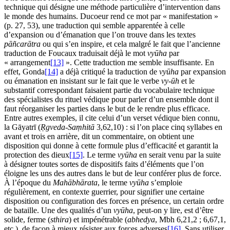
technique qui désigne une méthode particulière d’intervention dans
le monde des humains. Ducoeur rend ce mot par « manifestation »
(p. 27, 53), une traduction qui semble apparentée à celle
d’expansion ou d’émanation que l’on trouve dans les textes
pāñcarātra
ou qui s’en inspire, et cela malgré le fait que l’ancienne
traduction de Foucaux traduisait déjà le mot
vyūha
par
« arrangement
[13]
». Cette traduction me semble insuffisante. En
effet, Gonda
[14]
a déjà critiqué la traduction de
vyūha
par expansion
ou émanation en insistant sur le fait que le verbe
vy-ūh
et le
substantif correspondant faisaient partie du vocabulaire technique
des spécialistes du rituel védique pour parler d’un ensemble dont il
faut réorganiser les parties dans le but de le rendre plus efficace.
Entre autres exemples, il cite celui d’un verset védique bien connu,
la Gāyatrī (
Ṛgveda-Saṃhitā
3,62,10) : si l’on place cinq syllabes en
avant et trois en arrière, dit un commentaire, on obtient une
disposition qui donne à cette formule plus d’efficacité et garantit la
protection des dieux
[15]
. Le terme
vyūha
en serait venu par la suite
à désigner toutes sortes de dispositifs faits d’éléments que l’on
éloigne les uns des autres dans le but de leur conférer plus de force.
À l’époque du
Mahābhārata
, le terme
vyūha
s’emploie
régulièrement, en contexte guerrier, pour signifier une certaine
disposition ou configuration des forces en présence, un certain ordre
de bataille. Une des qualités d’un
vyūha
, peut-on y lire, est d’être
solide, ferme (
sthira
) et impénétrable (
abhedya
, Mbh 6,21,2 ; 6,67,1,
etc.), de façon à mieux résister aux forces adverses
[16]
. Sans utiliser