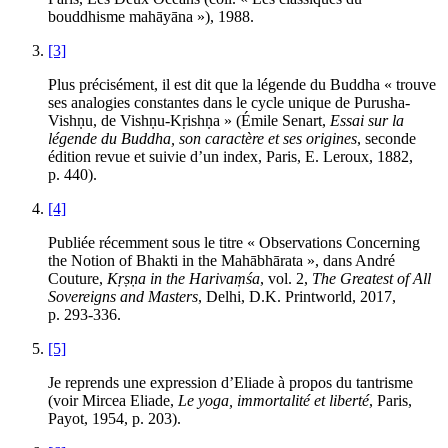
bouddhisme mahāyāna »), 1988.
[3]
Plus précisément, il est dit que la légende du Buddha « trouve
ses analogies constantes dans le cycle unique de Purusha-
Vishṇu, de Vishṇu-Kṛishṇa » (Émile
Senart
,
Essai sur la
légende du Buddha, son caractère et ses origines
, seconde
édition revue et suivie d’un index, Paris, E. Leroux, 1882,
p. 440).
[4]
Publiée récemment sous le titre « Observations Concerning
the Notion of Bhakti in the Mahābhārata », dans André
Couture
,
Kṛṣṇa
in the
Harivaṃśa
, vol. 2,
The Greatest of All
Sovereigns and Masters
, Delhi, D.K. Printworld, 2017,
p. 293-336.
[5]
Je reprends une expression d’Eliade à propos du tantrisme
(voir Mircea
Eliade
,
Le yoga, immortalité et liberté
, Paris,
Payot, 1954, p. 203).