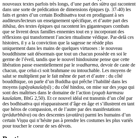
nouveaux textes parfois très longs, d’une part des
sūtra
qui racontent
dans une sorte de prédication de dimensions épiques (p. 37-40) les
faits et gestes d’un certain Bodhisattva tout en prodiguant à ses
auditeurs/lecteurs un enseignement spécifique, et d’autre part des
itihāsa
, des textes épiques qui racontent les gigantesques combats
que se livrent deux familles ennemies tout en y incorporant des
réflexions qui transforment l’ancien ritualisme védique. Par-delà ces
histoires, il y a la conviction que la sagesse ne réside plus
uniquement dans les mains de quelques virtuoses : le nouveau
bouddhisme sait désormais que tout un chacun possède en soi le
germe de l’éveil, tandis que le nouvel hindouisme pense que cette
libération passe essentiellement par le
svadharma
, devoir de caste de
chacun, que celui-ci soit brahmane ou intouchable. Les moyens de
salut se multiplient par le fait même de part et d’autre : du côté
bouddhique, on parle d’un Buddha qui prêche l’habilité dans les
moyens (
upāyakauśalyā
) ; du côté hindou, on mise sur des
yoga
qui
sont des maîtrises dans le domaine de l’action (
yogaḥ karmasu
kauśalam
, BhG 2,50). Et ce nouvel idéal est transmis d’un côté par
des bodhisattva qui réapparaissent d’âge en âge et s’illustrent en tant
que héros de compassion, et de l’autre par des manifestations
(
prādurbhāva
) ou des descentes (
avatāra
) parmi les humains d’un
certain Viṣṇu qui n’hésite pas à prendre les costumes les plus variés
pour toucher le coeur de ses dévots.