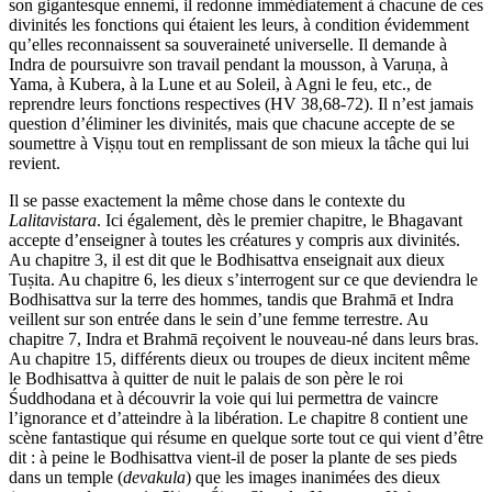
son gigantesque ennemi, il redonne immédiatement à chacune de ces
divinités les fonctions qui étaient les leurs, à condition évidemment
qu’elles reconnaissent sa souveraineté universelle. Il demande à
Indra de poursuivre son travail pendant la mousson, à Varuṇa, à
Yama, à Kubera, à la Lune et au Soleil, à Agni le feu, etc., de
reprendre leurs fonctions respectives (HV 38,68-72). Il n’est jamais
question d’éliminer les divinités, mais que chacune accepte de se
soumettre à Viṣṇu tout en remplissant de son mieux la tâche qui lui
revient.
Il se passe exactement la même chose dans le contexte du
Lalitavistara
. Ici également, dès le premier chapitre, le Bhagavant
accepte d’enseigner à toutes les créatures y compris aux divinités.
Au chapitre 3, il est dit que le Bodhisattva enseignait aux dieux
Tuṣita. Au chapitre 6, les dieux s’interrogent sur ce que deviendra le
Bodhisattva sur la terre des hommes, tandis que Brahmā et Indra
veillent sur son entrée dans le sein d’une femme terrestre. Au
chapitre 7, Indra et Brahmā reçoivent le nouveau-né dans leurs bras.
Au chapitre 15, différents dieux ou troupes de dieux incitent même
le Bodhisattva à quitter de nuit le palais de son père le roi
Śuddhodana et à découvrir la voie qui lui permettra de vaincre
l’ignorance et d’atteindre à la libération. Le chapitre 8 contient une
scène fantastique qui résume en quelque sorte tout ce qui vient d’être
dit : à peine le Bodhisattva vient-il de poser la plante de ses pieds
dans un temple (
devakula
) que les images inanimées des dieux