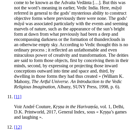
come to be known as the Advaita Vedānta […]. But this was
not the word’s meaning in earlier, Vedic India. Here,
māyā
referred in general to the gods’ mysterious ability to construct
objective forms where previously there were none. The gods’
māyā
was associated particularly with the events and seeming
marvels of nature, such as the appearance of the sun’s bright
form at dawn from what previously had been a deep and
encompassing darkness or the formation of thunderclouds in
an otherwise empty sky. According to Vedic thought this is no
ordinary process ; it reflected an unfathomable and even
miraculous power of creativity and transformation. The deities
are said to form those objects, first by conceiving them in their
minds, second, by expressing or projecting those inward
conceptions outward into time and space and, third, by
dwelling in those forms they had thus created » (William K.
Mahony
,
The Artful Universe. An Introduction to the Vedic
Religious Imagination
, Albany, SUNY Press, 1998, p. 6).
[11]
Voir André
Couture
,
Kṛṣṇa in the Harivaṃśa
, vol. 1, Delhi,
D.K. Printworld, 2017, General Index, sous « Kṛṣṇa’s games
and laughing ».
[12]