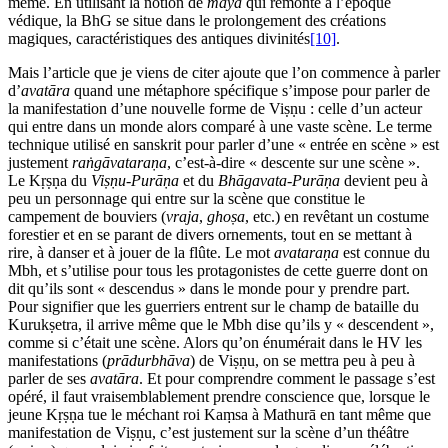
même. En utilisant la notion de
māyā
qui remonte à l’époque
védique, la BhG se situe dans le prolongement des créations
magiques, caractéristiques des antiques divinités
[10]
.
Mais l’article que je viens de citer ajoute que l’on commence à parler
d’
avatāra
quand une métaphore spécifique s’impose pour parler de
la manifestation d’une nouvelle forme de Viṣṇu : celle d’un acteur
qui entre dans un monde alors comparé à une vaste scène. Le terme
technique utilisé en sanskrit pour parler d’une « entrée en scène » est
justement
raṅgāvataraṇa
, c’est-à-dire « descente sur une scène ».
Le Kṛṣṇa du
Viṣṇu-Purāṇa
et du
Bhāgavata-Purāṇa
devient peu à
peu un personnage qui entre sur la scène que constitue le
campement de bouviers (
vraja
,
ghoṣa
, etc.) en revêtant un costume
forestier et en se parant de divers ornements, tout en se mettant à
rire, à danser et à jouer de la flûte. Le mot
avataraṇa
est connue du
Mbh, et s’utilise pour tous les protagonistes de cette guerre dont on
dit qu’ils sont « descendus » dans le monde pour y prendre part.
Pour signifier que les guerriers entrent sur le champ de bataille du
Kurukṣetra, il arrive même que le Mbh dise qu’ils y « descendent »,
comme si c’était une scène. Alors qu’on énumérait dans le HV les
manifestations (
prādurbhāva
) de Viṣṇu, on se mettra peu à peu à
parler de ses
avatāra
. Et pour comprendre comment le passage s’est
opéré, il faut vraisemblablement prendre conscience que, lorsque le
jeune Kṛṣṇa tue le méchant roi Kaṃsa à Mathurā en tant même que
manifestation de Viṣṇu, c’est justement sur la scène d’un théâtre