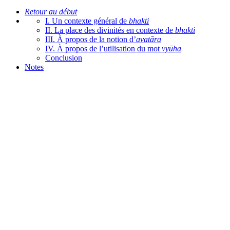
Retour au début
I. Un contexte général de
bhakti
II. La place des divinités en contexte de
bhakti
III. À propos de la notion d’
avatāra
IV. À propos de l’utilisation du mot
vyūha
Conclusion
Notes