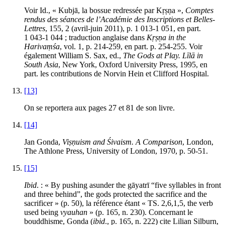
Voir
Id
., « Kubjā, la bossue redressée par Kṛṣṇa »,
Comptes
rendus des séances de l’Académie des Inscriptions et Belles-
Lettres
, 155, 2 (avril-juin 2011), p. 1 013-1 051, en part.
1 043-1 044 ; traduction anglaise dans
Kṛṣṇa in the
Harivaṃśa
, vol. 1, p. 214-259, en part. p. 254-255. Voir
également William S.
Sax
, ed.,
The Gods at Play. Līlā in
South Asia
, New York, Oxford University Press, 1995, en
part. les contributions de Norvin Hein et Clifford Hospital.
[13]
On se reportera aux pages 27 et 81 de son livre.
[14]
Jan
Gonda
,
Viṣṇuism and Śivaism. A Comparison
, London,
The Athlone Press, University of London, 1970, p. 50-51.
[15]
Ibid
. : « By pushing asunder the gāyatrī “five syllables in front
and three behind”, the gods protected the sacrifice and the
sacrificer » (p. 50), la référence étant « TS. 2,6,1,5, the verb
used being
vyauhan
» (p. 165, n. 230). Concernant le
bouddhisme, Gonda (
ibid
., p. 165, n. 222) cite Lilian
Silburn
,