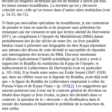
devient un religieux archétypal qui est un modèle à suivre par tous
les futurs moines bouddhistes. La doctrine qu’on y découvre
coïncide avec celle qu’on trouve dans d’autres
sūtra
mahāyāna
(voir
p. 54-55, 66-72).
N’étant pas moi-même spécialiste du bouddhisme, je me contenterai
de prendre le train en marche et de proposer sans prétention les
remarques qui me viennent en tant que lecteur attentif du
Harivaṃśa
[HV], un complément à l’épopée du
Mahābhārata
[Mbh] datant
probablement des
ii
e-
iii
e siècles de notre ère, un livre parallèle
hindou visant à présenter une biographie du dieu Kṛṣṇa répondant
aux attentes des dévots de cette divinité et susceptible de répondre
aux interrogations des lecteurs du Mbh. Ducoeur mentionne
d’ailleurs explicitement l’intérêt scientifique qu’il peut y avoir à
rapprocher le Buddha du
mahāyāna
du Kṛṣṇa de l’épopée, et
indirectement le
Lalitavistara
du
Harivaṃśa
(voir en particulier
p. 101-104). Il se fonde entre autres sur Émile Senart (1847-1928)
qui, dans un célèbre essai sur la légende du Buddha, avait déjà noté
que « la figure du Buddha du
Lalitavistara
empruntait à celles du
Puruṣa-Viṣṇu et de Kṛṣṇa-Viṣṇu » (p. 103)
[3]
. Les suggestions qui
suivent porteront tour à tour sur le contexte général de dévotion ou
bhakti
dans lequel ce livre évolue, la place des divinités dans ce
contexte, la question de la « descente » du Bodhisattva dans le
monde des humains et finalement le problème de la traduction du
mot
vyūha
.