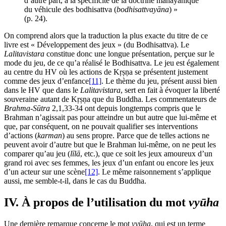
d’autre part, à la spécificité de la doctrine mahāyānique
du véhicule des bodhisattva (
bodhisattvayāna
) »
(p. 24).
On comprend alors que la traduction la plus exacte du titre de ce
livre est « Développement des jeux » (du Bodhisattva). Le
Lalitavistara
constitue donc une longue présentation, perçue sur le
mode du jeu, de ce qu’a réalisé le Bodhisattva. Le jeu est également
au centre du HV où les actions de Kṛṣṇa se présentent justement
comme des jeux d’enfance
[11]
. Le thème du jeu, présent aussi bien
dans le HV que dans le
Lalitavistara
, sert en fait à évoquer la liberté
souveraine autant de Kṛṣṇa que du Buddha. Les commentateurs de
Brahma-Sūtra
2,1,33-34 ont depuis longtemps compris que le
Brahman n’agissait pas pour atteindre un but autre que lui-même et
que, par conséquent, on ne pouvait qualifier ses interventions
d’actions (
karman
) au sens propre. Parce que de telles actions ne
peuvent avoir d’autre but que le Brahman lui-même, on ne peut les
comparer qu’au jeu (
līlā
, etc.), que ce soit les jeux amoureux d’un
grand roi avec ses femmes, les jeux d’un enfant ou encore les jeux
d’un acteur sur une scène
[12]
. Le même raisonnement s’applique
aussi, me semble-t-il, dans le cas du Buddha.
IV. À propos de l’utilisation du mot
vyūha
Une dernière remarque concerne le mot
vyūha
, qui est un terme