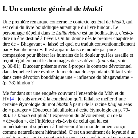
I. Un contexte général de
bhakti
Une première remarque concerne le contexte général de
bhakti
, qui
est celui du livre bouddhique autant que du livre hindou. Le
personnage dépeint dans le
Lalitavistara
est un bodhisattva, c’est-à-
dire un être destiné à l’éveil. On lui donne dès le premier chapitre le
titre de « Bhagavant », laissé tel quel ou traduit conventionnellement
par « Bienheureux ». Il est apparu dans ce monde par pure
compassion pour libérer les humains de la douleur qui les assaille et
reçoit régulièrement les hommages de ses dévots (
upāsaka
, voir
p. 80-81). Ducoeur présente avec à-propos le contexte dévotionnel
dans lequel ce livre évolue. Je me demande cependant s’il faut voir
dans cette dévotion bouddhique une « influence du bhāgavatisme »
(p. 78) hindou ?
Me fondant sur une enquête couvrant l’ensemble du Mbh et du
HV
[4]
, je suis arrivé à la conclusion qu’il fallait se méfier d’une
certaine étymologie du mot
bhakti
à partir de la racine
bhaj
au sens
de « partager » (Ducoeur fait allusion à cette étymologie en p. 79-
80). La
bhakti
est plutôt l’expression du dévouement, ou de la
« dévotion », de l’inférieur vis-à-vis de celui qui lui est
immédiatement supérieur à l’intérieur d’un monde indien conçu
comme naturellement hiérarchisé. C’est un sentiment de loyauté à un
supérieur, mais qui ne peut exister que si ce supérieur est en mesure