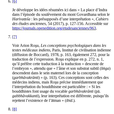
[6]
Je développe les idées résumées ici dans « La place d’Indra
dans l’épisode du soulèvement du mont Govardhana selon le
Harivaṃśa
: les présupposés d’une interprétation »,
Cahiers
des études anciennes
, 54 (2017), p. 127-156. Accessible sur
https://journals.openedition.org/etudesanciennes/963
.
[7]
Voir Arion
Roşu
,
Les conceptions psychologiques dans les
textes médicaux indiens
, Paris, Institut de civilisation indienne
(diffusion de Boccard), 1978, p. 163, également 272, pour la
traduction de l’expression. Roşu explique en p. 272, n. 1,
qu’il préfère cette traduction à la traduction « descente de
l’embryon », attendu que « l’âme et son substrat subtil (
liṅga
)
descendent dans le sein maternel lors de la conception
(
garbhāvakrānti
) » (p. 163). Ces conceptions sont celles des
médecins indiens, mais Roşu précise immédiatement que
l’interprétation du bouddhisme est particulière : « Si les
bouddhistes font usage du vocable
garbhāvakrānti
(pā.
gabbhāvakkanti
), leur interprétation est différente, puisqu’ils
rejettent l’existence de l’ātman » (
ibid
.).
[8]