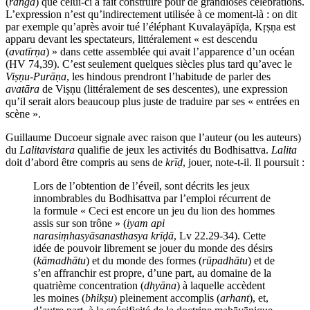
(
raṅga
) que celui-ci a fait construire pour de grandioses célébrations.
L’expression n’est qu’indirectement utilisée à ce moment-là : on dit
par exemple qu’après avoir tué l’éléphant Kuvalayāpīḍa, Kṛṣṇa est
apparu devant les spectateurs, littéralement « est descendu
(
avatīrṇa
) » dans cette assemblée qui avait l’apparence d’un océan
(HV 74,39). C’est seulement quelques siècles plus tard qu’avec le
Viṣṇu-Purāṇa
, les hindous prendront l’habitude de parler des
avatāra
de Viṣṇu (littéralement de ses descentes), une expression
qu’il serait alors beaucoup plus juste de traduire par ses « entrées en
scène ».
Guillaume Ducoeur signale avec raison que l’auteur (ou les auteurs)
du
Lalitavistara
qualifie de jeux les activités du Bodhisattva.
Lalita
doit d’abord être compris au sens de
krīḍ
, jouer, note-t-il. Il poursuit :
Lors de l’obtention de l’éveil, sont décrits les jeux
innombrables du Bodhisattva par l’emploi récurrent de
la formule « Ceci est encore un jeu du lion des hommes
assis sur son trône » (
iyam api
narasiṃhasyāsanasthasya krīḍā
, Lv 22.29-34). Cette
idée de pouvoir librement se jouer du monde des désirs
(
kāmadhātu
) et du monde des formes (
rūpadhātu
) et de
s’en affranchir est propre, d’une part, au domaine de la
quatrième concentration (
dhyāna
) à laquelle accèdent
les moines (
bhikṣu
) pleinement accomplis (
arhant
), et,