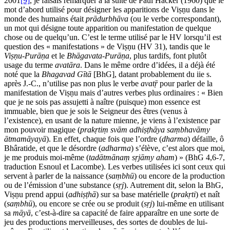
2001
[9]
, je faisais remarquer à la suite de Paul Hacker (1960) que le
mot d’abord utilisé pour désigner les apparitions de Viṣṇu dans le
monde des humains était
prādurbhāva
(ou le verbe correspondant),
un mot qui désigne toute apparition ou manifestation de quelque
chose ou de quelqu’un. C’est le terme utilisé par le HV lorsqu’il est
question des « manifestations » de Viṣṇu (HV 31), tandis que le
Viṣṇu-Purāṇa
et le
Bhāgavata-Purāṇa
, plus tardifs, font plutôt
usage du terme
avatāra
. Dans le même ordre d’idées, il a déjà été
noté que la
Bhagavad Gītā
[BhG], datant probablement du
ii
e s.
après J.-C., n’utilise pas non plus le verbe
avatṝ
pour parler de la
manifestation de Viṣṇu mais d’autres verbes plus ordinaires : « Bien
que je ne sois pas assujetti à naître (puisque) mon essence est
immuable, bien que je sois le Seigneur des êtres (venus à
l’existence), en usant de la nature mienne, je viens à l’existence par
mon pouvoir magique (
prakṛtiṃ svām adhiṣṭhāya saṃbhavāmy
ātmamāyayā
). En effet, chaque fois que l’ordre (
dharma
) défaille, ô
Bhâratide, et que le désordre (
adharma
) s’élève, c’est alors que moi,
je me produis moi-même (
tadātmānaṃ sṛjāmy aham
) » (BhG 4,6-7,
traduction Esnoul et Lacombe). Les verbes utilisées ici sont ceux qui
servent à parler de la naissance (
saṃbhū
) ou encore de la production
ou de l’émission d’une substance (
sṛj
). Autrement dit, selon la BhG,
Viṣṇu prend appui (
adhiṣṭhā
) sur sa base matérielle (
prakṛti
) et naît
(
saṃbhū
), ou encore se crée ou se produit (
sṛj
) lui-même en utilisant
sa
māyā
, c’est-à-dire sa capacité de faire apparaître en une sorte de
jeu des productions merveilleuses, des sortes de doubles de lui-