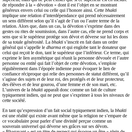
de répondre à la « dévotion » dont il est l’objet en se montrant
généreux envers celui ou celle qui l’honore ainsi. Cette
bhakti
implique une relation d’interdépendance qui prend nécessairement
un sens différent selon qu’il s’agit de l’un ou l’autre terme de la
relation. Alors que, dans un cas, la dévotion s’exprime dans des
gestes ou rites de soumission, dans l’autre cas, elle ne prend corps et
sens que si le supérieur protège son dévot et déverse sur lui les dons
de sa totale générosité. La
bhakti
s’inscrit en fait dans un ordre
général qui s’appelle le
dharma
et qui englobe tant le donateur que
celui qui reçoit le don, tant le supérieur que l’inférieur. Ce terme, qui
exprime le lien asymétrique qui réunit la personne dévouée et l’autre
personne ou entité qui fait l’objet de cette dévotion, s’emploie
régulièrement dans l’épopée indienne pour évoquer le lien de
confiance réciproque qui relie des personnes de statut différent, qu’il
s’agisse des sujets et de leur roi, des protégés et de leur protecteur,
des élèves et de leur gourou, d’une femme et de son mari, etc.
L’univers de la
bhakti
apparaît donc comme un fait de culture
typiquement indien, qui ne peut que s’exprimer à tous les niveaux de
cette société.
En tant qu’expression d’un fait social typiquement indien, la
bhakti
est une réalité qui existe avant même que la religion ne s’empare de
ce vocabulaire pour parler d’une divinité perçue comme un
souverain universel qui déverse ses grâces sur ses dévots.
« Bhagavant » est un titre de respect qui évoque un être « plein de