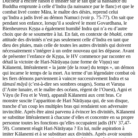
Ducoeur a encore raison d’insister sur le fait que la naissance du
Buddha emprunte à celle d’Indra (la naissance par le flanc) et que le
combat livré contre Māra, le maître des désirs, reprend celui
qu’Indra a jadis livré au démon Namuci (voir p. 75-77). On sait que
pendant son enfance, lorsqu’il a soulevé le mont Govardhana, le
Bienheureux Kṛṣṇa a également humilié Indra qui n’a eu d’autre
choix que de se soumettre à lui. En fait, en contexte de
bhakti
, cette
attitude des divinités n’est pas seulement celle d’Indra en tant que
dieu des pluies, mais celle de toutes les autres divinités qui doivent
nécessairement s’intégrer à un ordre nouveau qui les dépasse. Avant
de présenter l’enfance de Kṛṣṇa, le HV commence par raconter en
détail la victoire de Hari-Nārāyaṇa (une forme de Viṣṇu) sur
Kālanemi, littéralement « la jante [de la roue] du temps », un démon
qui incarne le temps de la mort. Au terme d’un légendaire combat où
les fiers démons parviennent à vaincre successivement Indra et sa
tāmasī māyā
(c’est-à-dire ses sombres orages), Soma et Varuṇa
(l’Astre lunaire, et le maître des océans, régent de l’Ouest), Agni et
Vāyu (le Feu et le Vent), apparaît Kālanemi aux cent bras. Ce
monstre suscite l’apparition de Hari Nārāyaṇa qui, de son disque,
tranche d’un coup les multiples bras qui rendaient son adversaire
invincible. Après être ainsi parvenu à évincer les divinités, Kālanemi
se substitue littéralement à chacune d’elles et concentre en sa propre
personne toutes les fonctions qu’elles occupaient jadis (HV 37,47-
59). Comment réagit Hari-Nārāyaṇa ? En lui, nulle aspiration à
imiter Kālanemi et à se substituer aux divinités. Après avoir soumis