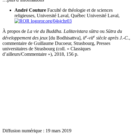
André Couture
Faculté de théologie et de sciences
religieuses, Université Laval, Québec
Université Laval,
ror.org/04sjchr03
À propos de
La vie du Buddha. Lalitavistara sūtra
ou
Sū
tra du
e
e
développement des jeux
[du Bodhisattva],
ii
-vii
siècle après J.-C.
,
commentaire de Guillaume Ducoeur, Strasbourg, Presses
universitaires de Strasbourg (coll. « Classiques
d’ailleurs/Commentaire »), 2018, 156 p.
Diffusion numérique : 19 mars 2019