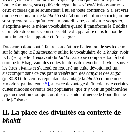
bonne fortune », susceptible de répandre ses bénédictions sur tous
ceux et celles qui se soumettent à lui en toute confiance. S’il est vrai
que le vocabulaire de la
bhakti
est d’abord celui d’une société, on ne
se surprendra pas qu’un certain bouddhisme, celui du
mahāyāna
,
s’exprime avec le même vocabulaire quand il transforme le Buddha
en un être de compassion susceptible d’apparaître dans le monde
humain pour le supporter et l’enseigner.
Ducoeur a donc tout à fait raison d’attirer l’attention de ses lecteurs
sur le fait que le
Lalitavistara
utilise le vocabulaire de la
bhakti
(voir
p. 83) et que le Bhagavant du
Lalitavistara
se comporte tout à fait
comme le Bhagavant des cultes hindous de dévotion : il vient sauver
les êtres vivants et s’attend en retour à un culte dévotionnel qui
s’accomplit dans ce cas par la vénération des
caitya
et des
stūpa
(p. 80-81). Je verrais cependant davantage la
bhakti
comme une
« mode » panindienne
[5]
, attestée davantage à l’intérieur de certains
cultes hindous devenus très populaires, que d’y voir un phénomène
typiquement hindou qui aurait par la suite influencé le bouddhisme
et le jaïnisme.
II. La place des divinités en contexte de
bhakti