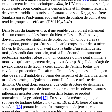
explicitement le terme technique
vyūha
, le HV emploie une stratégie
équivalente : pour combattre le démon Bāṇa et finalement réussir à
délivrer Aniruddha, les trois combattants que sont Kṛṣṇa, son frère
Saṃkarṣaṇa et Pradyumna adoptent une disposition de combat qui
rend le groupe plus efficace (HV 110,47-49).
Dans le cas du
Lalitavistara
, il me semble que l’on est également
dans un contexte où les forces du bien, celles du Bodhisattva,
doivent utiliser des stratégies de protection. On dit qu’après sa
conception, pour ne pas être souillé par le corps impur de sa mère
Māyā, le Bodhisattva, qui avait alors la taille d’un enfant de six
mois, descendit dans son sein, mais à l’intérieur d’une structure
protectrice appelée
ratnavyūha
, un composé qui ne peut signifier à
mon avis qu’« arrangement de joyaux » (voir p. 81). Il doit s’agir de
joyaux disposés de façon à créer autour de l’enfant-foetus une
enveloppe protectrice. On sait en effet que les gemmes, en Inde, en
plus de servir d’antidote au venin des serpents et de guérir certaines
maladies, protègent également contre l’influence néfaste des
démons. On peut donc supposer que cette structure de gemmes a
servi en quelque sorte de bouclier pour contrer les odeurs et autres
influences néfastes liées au milieu dans lequel se produit
normalement la gestation
[17]
. En suivant la même logique, je
suggère de traduire
lalitavyūha
(chap. 19, p. 210, ligne 5) par un
samādhi
[18]
portant le nom d’« arrangement de jeux », ce qui
pourrait désigner une forme de méditation sur les jeux mondains du