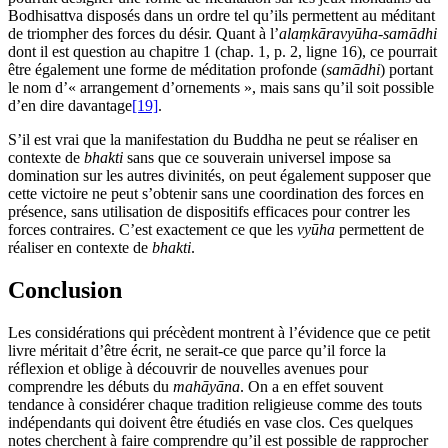
Bodhisattva disposés dans un ordre tel qu’ils permettent au méditant
de triompher des forces du désir. Quant à l’
alaṃkāravyūha-samādhi
dont il est question au chapitre 1 (chap. 1, p. 2, ligne 16), ce pourrait
être également une forme de méditation profonde (
samādhi
) portant
le nom d’« arrangement d’ornements », mais sans qu’il soit possible
d’en dire davantage
[19]
.
S’il est vrai que la manifestation du Buddha ne peut se réaliser en
contexte de
bhakti
sans que ce souverain universel impose sa
domination sur les autres divinités, on peut également supposer que
cette victoire ne peut s’obtenir sans une coordination des forces en
présence, sans utilisation de dispositifs efficaces pour contrer les
forces contraires. C’est exactement ce que les
vyūha
permettent de
réaliser en contexte de
bhakti
.
Conclusion
Les considérations qui précèdent montrent à l’évidence que ce petit
livre méritait d’être écrit, ne serait-ce que parce qu’il force la
réflexion et oblige à découvrir de nouvelles avenues pour
comprendre les débuts du
mahāyāna
. On a en effet souvent
tendance à considérer chaque tradition religieuse comme des touts
indépendants qui doivent être étudiés en vase clos. Ces quelques
notes cherchent à faire comprendre qu’il est possible de rapprocher