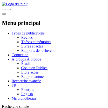
Menu principal
Types de publications
Revues
Thèses et mémoires
Livres et actes
Rapports de recherche
Connexion
À propos
À propos
Érudit
Coalition Publica
Libre accès
Rapport annuel
Recherche avancée
FR
Français
English
Ma bibliothèque
Recherche simple