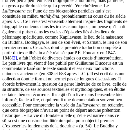
trouver peu à peu réunis en biographies autonomes, mais partielles,
en gros à partir du siècle qui a précédé l’ère chrétienne. Le
Lalitavistara
est l’une de ces biographies partielles qui s’est
constituée en milieu
mahāyāna
, probablement au cours du
ii
e siècle
après J.-C. Ce livre s’est vraisemblablement inspiré des fragments de
biographie contenus dans les textes canoniques ; on pense qu’il a dû
également puiser dans les cycles d’épisodes liés à des lieux de
pèlerinage spécifiques, comme Kapilavastu, le lieu de la naissance
du Buddha, Bodhgayā, le lieu de son éveil, et Sārnāth, le lieu de son
premier sermon. Ce
sūtra
, dont la première traduction complète à
partir du texte tibétain a été réalisée par P.É. Foucaux en 1847-
1848
[2]
, a fait l’objet de diverses études ou essais d’interprétation.
Le petit livre qui vient d’être publié par Guillaume Ducoeur est un
commentaire basé sur le texte sanskrit et ses deux traductions
chinoises anciennes (en 308 et 683 après J.-C.). Il est écrit dans une
collection dont le format ne permet pas de longues discussions. Il
aborde brièvement la question du genre littéraire de ce livre, celle de
sa structure, de ses sources textuelles et mythologiques, et en étudie
certains thèmes récurrents. Il s’agit d’un livre dans l’ensemble bien
informé, facile à lire, et qui réunit une documentation souvent peu
accessible. Pour comprendre la visée du
Lalitavistara
, on retiendra
que cette biographie n’avait au point de départ aucune prétention
historique : « La vie du fondateur telle qu’elle est narrée dans ce
sūtra est une construction littéraire qui a pour objectif premier
d’exposer les fondements de la doctrine » (p. 54). Le Buddha y