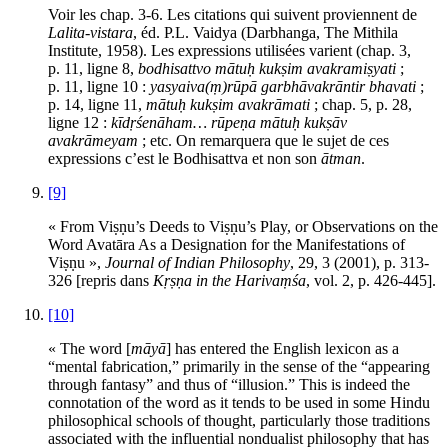
Voir les chap. 3-6. Les citations qui suivent proviennent de
Lalita-vistara
, éd. P.L. Vaidya (Darbhanga, The Mithila
Institute, 1958). Les expressions utilisées varient (chap. 3,
p. 11, ligne 8,
bodhisattvo mātuḥ kukṣim avakramiṣyati
;
p. 11, ligne 10 :
yasyaiva(ṃ)rūpā garbhāvakrāntir bhavati
;
p. 14, ligne 11,
mātuḥ kukṣim avakrāmati
; chap. 5, p. 28,
ligne 12 :
kīdṛśenāham… rūpeṇa mātuḥ kukṣāv
avakrāmeyam
; etc. On remarquera que le sujet de ces
expressions c’est le Bodhisattva et non son
ātman
.
[9]
« From Viṣṇu’s Deeds to Viṣṇu’s Play, or Observations on the
Word Avatāra As a Designation for the Manifestations of
Viṣṇu »,
Journal of Indian Philosophy
, 29, 3 (2001), p. 313-
326 [repris dans
Kṛṣṇa in the Harivaṃśa
, vol. 2, p. 426-445].
[10]
« The word [
māyā
] has entered the English lexicon as a
“mental fabrication,” primarily in the sense of the “appearing
through fantasy” and thus of “illusion.” This is indeed the
connotation of the word as it tends to be used in some Hindu
philosophical schools of thought, particularly those traditions
associated with the influential nondualist philosophy that has