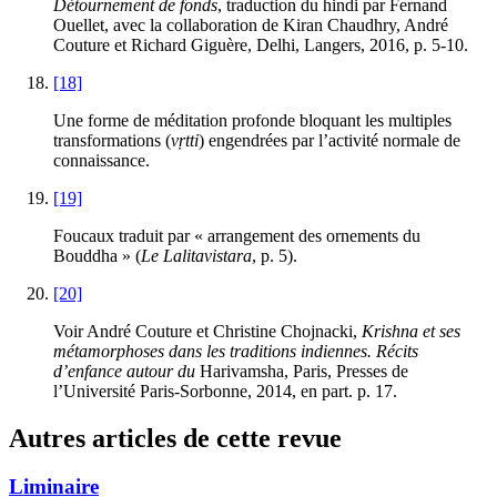
Détournement de fonds
, traduction du hindi par Fernand
Ouellet, avec la collaboration de Kiran Chaudhry, André
Couture et Richard Giguère, Delhi, Langers, 2016, p. 5-10.
[18]
Une forme de méditation profonde bloquant les multiples
transformations (
vṛtti
) engendrées par l’activité normale de
connaissance.
[19]
Foucaux
traduit par « arrangement des ornements du
Bouddha » (
Le Lalitavistara
, p. 5).
[20]
Voir André
Couture
et Christine
Chojnacki
,
Krishna et ses
métamorphoses dans les traditions indiennes. Récits
d’enfance autour du
Harivamsha, Paris, Presses de
l’Université Paris-Sorbonne, 2014, en part. p. 17.
Autres articles de cette revue
Liminaire