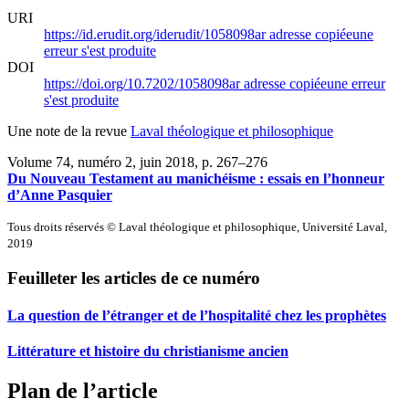
URI
https://id.erudit.org/iderudit/1058098ar
adresse copiée
une
erreur s'est produite
DOI
https://doi.org/10.7202/1058098ar
adresse copiée
une erreur
s'est produite
Une note de la revue
Laval théologique et philosophique
Volume 74, numéro 2, juin 2018
, p. 267–276
Du Nouveau Testament au manichéisme : essais en l’honneur
d’Anne Pasquier
Tous droits réservés © Laval théologique et philosophique, Université Laval,
2019
Feuilleter les articles de ce numéro
La question de l’étranger et de l’hospitalité chez les prophètes
Littérature et histoire du christianisme ancien
Plan de l’article