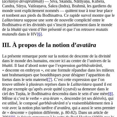
(
acetanyo devapratimāḥ
) — Śiva, Skanda, Nārāyaṇa, Kubera,
Candra, Sūrya, Vaiśraṇava, Śakra (Indra), Brahmā, les gardiens du
monde sont explicitement nommés — quittent tour à tour leur place
et tombent aux pieds du Bodhisattva. Ce rapide survol montre que le
Lalitavistara
suppose une sorte de nouvelle complicité entre le
Bodhisattva et les divinités qui s’inscrit parfaitement dans le monde
de la
bhakti
qui vient d’être présenté et que l’on retrouve
mutatis
mutandis
dans le HV
[6]
.
III. À propos de la notion d’
avatāra
La présente remarque porte sur la notion de descente de la divinité
dans le monde des humains, encore ici au centre de l’univers de la
bhakti
. Il faut d’abord noter que l’expression
garbhāvakrānti
,
« descente en embryon », est une formule répandue dans les milieux
tant brahmaniques que bouddhiques pour désigner l’apparition du
foetus dans le sein maternel
[7]
. C’est cette expression que l’on
trouve utilisée à plusieurs reprises dans le
Lalitavistara
quand il est
dit par exemple qu’après avoir quitté (
cyutvā
) sa demeure dans le
ciel des Tuṣita, le Bodhisattva descendra dans le sein d’une mère
[8]
.
Même si c’est le verbe «
ava-kram
», descendre (et ses dérivés), qui
est utilisé, le composé
garbhāvakrānti
n’a vraisemblablement rien à
voir avec la notion plus tardive d’
avatāra
, qui a aussi le sens premier
de « descente » (opinion différente, p. 80-82). Dans un article de