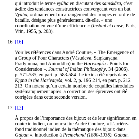
qui introduit le terme
vyūha
en discutant des
saṃskāra
, c’est-
à-dire des tendances constructrices convergeant vers un but.
Vyūha
, ordinairement un arrangement des troupes en ordre de
bataille, désigne plus généralement, dit-elle, « une
coordination en vue d’une efficience » (
Instant et cause
, Paris,
Vrin, 1955, p. 203).
[16]
Voir les références dans André
Couture
, « The Emergence of
a Group of Four Characters (Vāsudeva, Saṃkarṣaṇa,
Pradyumna, and Aniruddha) in the
Harivaṃśa
: Points for
Consideration »,
Journal of Indian Philosophy
, 34 (2006),
p. 571-585, en part. p. 583-584. Le texte a été repris dans
Kṛṣṇa in the Harivaṃśa
, vol. 2, p. 196-214, en part. p. 212-
213. On notera qu’un certain nombre de coquilles introduites
systématiquement après la correction des épreuves ont été
corrigées dans cette seconde version.
[17]
À propos de l’importance des bijoux et de leur signification en
contexte indien, on pourra lire André
Couture
, « L’arrière-
fond traditionnel indien de la thématique des bijoux dans
Gaban
», introduction à
Premchand (1880-1936). Gaban.