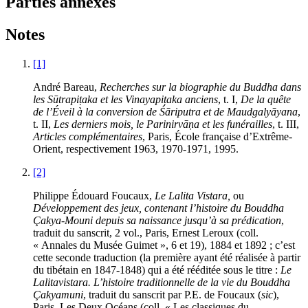
Parties annexes
Notes
[1]
André
Bareau
,
Recherches sur la biographie du Buddha dans
les Sūtrapiṭaka et les Vinayapiṭaka anciens
, t. I,
De la quête
de l’Éveil à la conversion de Śāriputra et de Maudgalyāyana
,
t. II,
Les derniers mois, le Parinirvāṇa et les funérailles
, t. III,
Articles complémentaires
, Paris, École française d’Extrême-
Orient, respectivement 1963, 1970-1971, 1995.
[2]
Philippe Édouard
Foucaux
,
Le Lalita Vistara,
ou
Développement des jeux, contenant l’histoire du Bouddha
Çakya-Mouni depuis sa naissance jusqu’à sa prédication
,
traduit du sanscrit, 2 vol., Paris, Ernest Leroux (coll.
« Annales du Musée Guimet », 6 et 19), 1884 et 1892 ; c’est
cette seconde traduction (la première ayant été réalisée à partir
du tibétain en 1847-1848) qui a été rééditée sous le titre :
Le
Lalitavistara. L’histoire traditionnelle de la vie du Bouddha
Çakyamuni
, traduit du sanscrit par P.E. de Foucaux (
sic
),
Paris, Les Deux Océans (coll. « Les classiques du