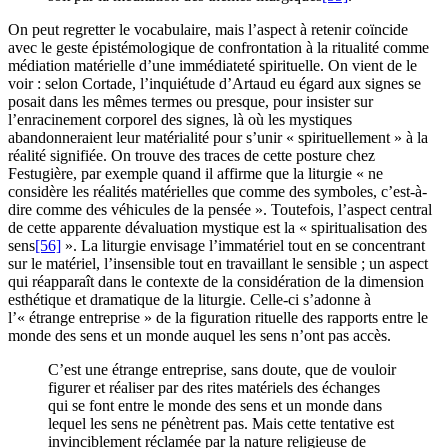
On peut regretter le vocabulaire, mais l’aspect à retenir coïncide
avec le geste épistémologique de confrontation à la ritualité comme
médiation matérielle d’une immédiateté spirituelle. On vient de le
voir : selon Cortade, l’inquiétude d’Artaud eu égard aux signes se
posait dans les mêmes termes ou presque, pour insister sur
l’enracinement corporel des signes, là où les mystiques
abandonneraient leur matérialité pour s’unir « spirituellement » à la
réalité signifiée. On trouve des traces de cette posture chez
Festugière, par exemple quand il affirme que la liturgie « ne
considère les réalités matérielles que comme des symboles, c’est-à-
dire comme des véhicules de la pensée ». Toutefois, l’aspect central
de cette apparente dévaluation mystique est la « spiritualisation des
sens
[56]
». La liturgie envisage l’immatériel tout en se concentrant
sur le matériel, l’insensible tout en travaillant le sensible ; un aspect
qui réapparaît dans le contexte de la considération de la dimension
esthétique et dramatique de la liturgie. Celle-ci s’adonne à
l’« étrange entreprise » de la figuration rituelle des rapports entre le
monde des sens et un monde auquel les sens n’ont pas accès.
C’est une étrange entreprise, sans doute, que de vouloir
figurer et réaliser par des rites matériels des échanges
qui se font entre le monde des sens et un monde dans
lequel les sens ne pénètrent pas. Mais cette tentative est
invinciblement réclamée par la nature religieuse de