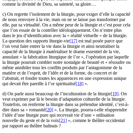
comme la divinité de Dieu, sa sainteté, sa gloire…
c) On regrette l’isolement de la liturgie, pour exiger d’elle la capacité
de nous renvoyer à la vie, mais on ne se laisse pas transformer par
elle, par sa virtualité. On a même peur de la liturgie et c’est pour cela
que l’on essaie de la contrôler idéologiquement. On n’entre plus
dans le jeu d’identification avec la « réalité virtuelle » de la liturgie.
La question des rapports liturgie-vie
[17]
est mal posée parce que
l’on veut faire entrer la vie dans la liturgie et ainsi neutraliser la
capacité de la liturgie à matérialiser le drame essentiel de la vie,
annulant « la fabrication liturgique de l’or », l’opération par laquelle
la liturgie pourrait combler notre nostalgie de beauté et « résoudre ou
même annihiler tous les conflits produits par l’antagonisme de la
matière et de l’esprit, de l’idée et de la forme, du concret et de
l’abstrait, et fondre toutes les apparences en une expression unique
qui devait être pareille à l’or spiritualisé
[18]
».
d) On parle aussi beaucoup de l’inculturation de la liturgie
[19]
. On
veut exprimer par là le besoin d’adaptation culturelle de la liturgie.
Toutefois, on renferme la liturgie dans sa prétendue identité, c’est-à-
dire dans sa « romanité
[20]
». La liturgie, pourra-t-elle réapprendre
l’idée d’une liturgie pure qui recevrait vie d’une « utilisation
nouvelle du geste et de la voix
[21]
», comme le théâtre occidental
par rapport au théâtre balinais ?