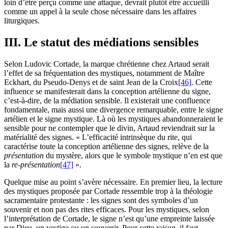
loin d’être perçu comme une attaque, devrait plutôt être accueilli
comme un appel à la seule chose nécessaire dans les affaires
liturgiques.
III. Le statut des médiations sensibles
Selon Ludovic Cortade, la marque chrétienne chez Artaud serait
l’effet de sa fréquentation des mystiques, notamment de Maître
Eckhart, du Pseudo-Denys et de saint Jean de la Croix
[46]
. Cette
influence se manifesterait dans la conception artélienne du signe,
c’est-à-dire, de la médiation sensible. Il existerait une confluence
fondamentale, mais aussi une divergence remarquable, entre le signe
artélien et le signe mystique. Là où les mystiques abandonneraient le
sensible pour ne contempler que le divin, Artaud reviendrait sur la
matérialité des signes. « L’efficacité intrinsèque du rite, qui
caractérise toute la conception artélienne des signes, relève de la
présentation
du mystère, alors que le symbole mystique n’en est que
la
re-présentation
[47]
».
Quelque mise au point s’avère nécessaire. En premier lieu, la lecture
des mystiques proposée par Cortade ressemble trop à la théologie
sacramentaire protestante : les signes sont des symboles d’un
souvenir et non pas des rites efficaces. Pour les mystiques, selon
l’interprétation de Cortade, le signe n’est qu’une empreinte laissée
par Dieu, un vestige ou un souvenir. Pour cette raison, il faut