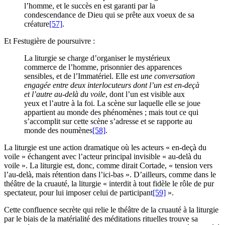
l’homme, et le succès en est garanti par la
condescendance de Dieu qui se prête aux voeux de sa
créature
[57]
.
Et Festugière de poursuivre :
La liturgie se charge d’organiser le mystérieux
commerce de l’homme, prisonnier des apparences
sensibles, et de l’Immatériel. Elle est
une conversation
engagée entre deux interlocuteurs dont l’un est en-deçà
et l’autre au-delà du voile
, dont l’un est visible aux
yeux et l’autre à la foi. La scène sur laquelle elle se joue
appartient au monde des phénomènes ; mais tout ce qui
s’accomplit sur cette scène s’adresse et se rapporte au
monde des noumènes
[58]
.
La liturgie est une action dramatique où les acteurs « en-deçà du
voile » échangent avec l’acteur principal invisible « au-delà du
voile ». La liturgie est, donc, comme dirait Cortade, « tension vers
l’au-delà, mais rétention dans l’ici-bas ». D’ailleurs, comme dans le
théâtre de la cruauté, la liturgie « interdit à tout fidèle le rôle de pur
spectateur, pour lui imposer celui de participant
[59]
».
Cette confluence secrète qui relie le théâtre de la cruauté à la liturgie
par le biais de la matérialité des méditations rituelles trouve sa