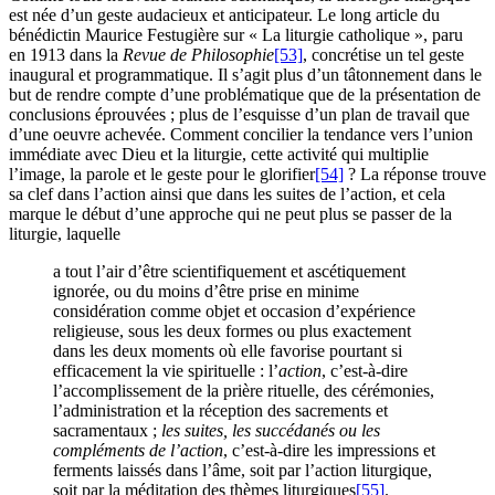
est née d’un geste audacieux et anticipateur. Le long article du
bénédictin Maurice Festugière sur « La liturgie catholique », paru
en 1913 dans la
Revue de Philosophie
[53]
, concrétise un tel geste
inaugural et programmatique. Il s’agit plus d’un tâtonnement dans le
but de rendre compte d’une problématique que de la présentation de
conclusions éprouvées ; plus de l’esquisse d’un plan de travail que
d’une oeuvre achevée. Comment concilier la tendance vers l’union
immédiate avec Dieu et la liturgie, cette activité qui multiplie
l’image, la parole et le geste pour le glorifier
[54]
? La réponse trouve
sa clef dans l’action ainsi que dans les suites de l’action, et cela
marque le début d’une approche qui ne peut plus se passer de la
liturgie, laquelle
a tout l’air d’être scientifiquement et ascétiquement
ignorée, ou du moins d’être prise en minime
considération comme objet et occasion d’expérience
religieuse, sous les deux formes ou plus exactement
dans les deux moments où elle favorise pourtant si
efficacement la vie spirituelle : l’
action
, c’est-à-dire
l’accomplissement de la prière rituelle, des cérémonies,
l’administration et la réception des sacrements et
sacramentaux ;
les suites, les succédanés ou les
compléments de l’action
, c’est-à-dire les impressions et
ferments laissés dans l’âme, soit par l’action liturgique,
soit par la méditation des thèmes liturgiques
[55]
.