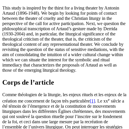
This study is inspired by the thirst for a living theater by Antonin
Artaud (1896-1948). We begin by looking for points of contact
between the theater of cruelty and the Christian liturgy in the
perspective of the call for active participation. Next, we question the
philosophical transcription of Artaud’s gesture made by Derrida
(1930-2004) and, in particular, the liturgical significance of the
theological criticism of the theater, that is, the criticism of the
theological content of any representational theater. We conclude by
revisiting the question of the status of sensitive mediations, with the
aim of consolidating the intuition of a wider cultural change within
which we can situate the interest for the symbolic and ritual
immediacy that characterizes the proposals of Artaud as well as
those of the emerging liturgical theology.
Corps de l’article
Comme théologien de la liturgie, les enjeux rituels et les enjeux de la
e
création me concernent de façon très particulière
[1]
. Le
xx
siècle a
été témoin de l’émergence et de la constitution de mouvements
liturgiques dans les différentes Églises chrétiennes, des mouvements
qui ont soulevé la question rituelle pour l’inscrire sur le fondement
de la foi, et ceci dans une large mesure par la recréation de
l’ensemble de l’univers liturgique. On peut interroger les stratégies