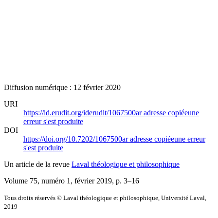
Diffusion numérique : 12 février 2020
URI
https://id.erudit.org/iderudit/1067500ar
adresse copiée
une
erreur s'est produite
DOI
https://doi.org/10.7202/1067500ar
adresse copiée
une erreur
s'est produite
Un article de la revue
Laval théologique et philosophique
Volume 75, numéro 1, février 2019
, p. 3–16
Tous droits réservés © Laval théologique et philosophique, Université Laval,
2019