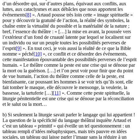
d’un désordre qui, sur d’autres plans, équivaut aux conflits, aux
luttes, aux cataclysmes et aux débâcles que nous apportent les
événements
[8]
». Artaud pousse très loin cette « image spirituelle »
pour y découvrir la gratuité de l’action, la réalité des symboles, la
chaîne entre la virtualité du possible et la matérialité de la nature ;
bref, l’essence du théâtre : « […] la mise en avant, la poussée vers
l’extérieur d’un fond de cruauté latente par lequel se localisent sur
un individu ou sur un peuple toutes les possibilités perverses de
l’esprit
[9]
». En tout ceci, je vois aussi la réalité de ce que la Bible
nomme « péché
[10]
», ce conflit et ce désordre des événements,
cette manifestation épouvantable des possibilités perverses de l’esprit
humain. « Le théâtre comme la peste est une crise qui se dénoue par
la mort ou la guérison. […] et l’on peut voir pour finir que du point
de vue humain, l’action du théâtre comme celle de la peste, est
bienfaisante, car poussant les hommes à se voir tels qu’ils sont, elle
fait tomber le masque, elle découvre le mensonge, la veulerie, la
bassesse, la tartuferie […]
[11]
». Comme cette peste spirituelle, la
liturgie pénitentielle est une crise qui se dénoue par la réconciliation
et le salut ou la mort…
b) Si seulement la liturgie savait parler le langage qui lui appartient !
La question de la spécificité du langage théâtral inquiète Artaud et
c’est un tableau « primitif » qui éveille un tel questionnement : un
tableau rempli d’idées métaphysiques, mais très pauvre en idées
sociales, un tableau qui laisse parler l’image sans la réduire à un