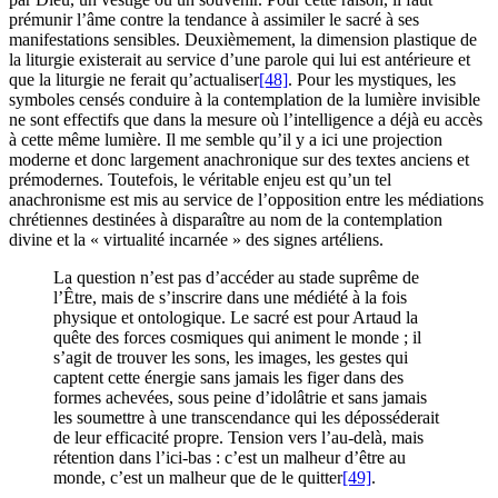
prémunir l’âme contre la tendance à assimiler le sacré à ses
manifestations sensibles. Deuxièmement, la dimension plastique de
la liturgie existerait au service d’une parole qui lui est antérieure et
que la liturgie ne ferait qu’actualiser
[48]
. Pour les mystiques, les
symboles censés conduire à la contemplation de la lumière invisible
ne sont effectifs que dans la mesure où l’intelligence a déjà eu accès
à cette même lumière. Il me semble qu’il y a ici une projection
moderne et donc largement anachronique sur des textes anciens et
prémodernes. Toutefois, le véritable enjeu est qu’un tel
anachronisme est mis au service de l’opposition entre les médiations
chrétiennes destinées à disparaître au nom de la contemplation
divine et la « virtualité incarnée » des signes artéliens.
La question n’est pas d’accéder au stade suprême de
l’Être, mais de s’inscrire dans une médiété à la fois
physique et ontologique. Le sacré est pour Artaud la
quête des forces cosmiques qui animent le monde ; il
s’agit de trouver les sons, les images, les gestes qui
captent cette énergie sans jamais les figer dans des
formes achevées, sous peine d’idolâtrie et sans jamais
les soumettre à une transcendance qui les déposséderait
de leur efficacité propre. Tension vers l’au-delà, mais
rétention dans l’ici-bas : c’est un malheur d’être au
monde, c’est un malheur que de le quitter
[49]
.