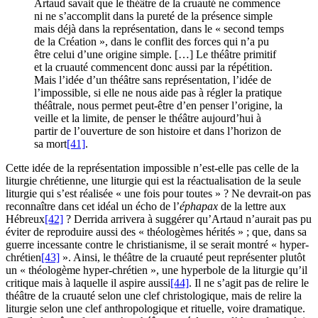
Artaud savait que le théâtre de la cruauté ne commence
ni ne s’accomplit dans la pureté de la présence simple
mais déjà dans la représentation, dans le « second temps
de la Création », dans le conflit des forces qui n’a pu
être celui d’une origine simple. […] Le théâtre primitif
et la cruauté commencent donc aussi par la répétition.
Mais l’idée d’un théâtre sans représentation, l’idée de
l’impossible, si elle ne nous aide pas à régler la pratique
théâtrale, nous permet peut-être d’en penser l’origine, la
veille et la limite, de penser le théâtre aujourd’hui à
partir de l’ouverture de son histoire et dans l’horizon de
sa mort
[41]
.
Cette idée de la représentation impossible n’est-elle pas celle de la
liturgie chrétienne, une liturgie qui est la réactualisation de la seule
liturgie qui s’est réalisée « une fois pour toutes » ? Ne devrait-on pas
reconnaître dans cet idéal un écho de l’
éphapax
de la lettre aux
Hébreux
[42]
? Derrida arrivera à suggérer qu’Artaud n’aurait pas pu
éviter de reproduire aussi des « théologèmes hérités » ; que, dans sa
guerre incessante contre le christianisme, il se serait montré « hyper-
chrétien
[43]
». Ainsi, le théâtre de la cruauté peut représenter plutôt
un « théologème hyper-chrétien », une hyperbole de la liturgie qu’il
critique mais à laquelle il aspire aussi
[44]
. Il ne s’agit pas de relire le
théâtre de la cruauté selon une clef christologique, mais de relire la
liturgie selon une clef anthropologique et rituelle, voire dramatique.