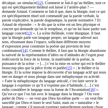
décalque, un simulacre
[12]
. Comment se fait-il qu’au théâtre, tout ce
qui est spécifiquement théâtral soit laissé à l’arrière-plan ? —
demande Artaud. Comment se fait-il que, dans la liturgie, tout ce qui
est spécifiquement rituel soit commandé par la parole verbale, la
parole explicative, la parole dogmatique, la parole normative ? Et
Artaud de répondre : « Je dis que la scène est un lieu physique et
concret qui demande qu’on le remplisse, et qu’on lui fasse parler son
langage concret
[13]
». La scène théâtrale, voire liturgique. Il faut
que la liturgie parle son langage propre, un langage adressé aux
sens, résonnant dans l’espace, sollicitant différents moyens
d’expression pour construire la poésie qui provient de leur
combinaison
[14]
. Comme le théâtre, il faut que la liturgie abandonne
la naïveté de la représentation d’idées ou d’attitudes de l’esprit pour
redécouvrir la force de la forme, la matérialité de la poésie, la
puissance de la scène : « […] c’est la mise en scène qui est le théâtre
beaucoup plus que la pièce écrite et parlée
[15]
» ; le théâtre et la
liturgie. Et la scène impose la découverte d’un langage actif qui nous
met en danger et nous plonge dans une métaphysique en activité.
« Faire la métaphysique du langage articulé, c’est faire servir le
langage à exprimer ce qu’il n’exprime pas d’habitude, […] c’est
enfin considérer le langage sous la forme de l’
Incantation
[16]
».
Qu’est-ce que l’on fait avec le langage dans la liturgie ? On veut
parler de Dieu — on veut que Dieu lui-même parle — on veut être
sanctifié par Dieu et louer le seul Saint, mais on « naturalise » le
langage, comme s’il pouvait exprimer naturellement quelque chose