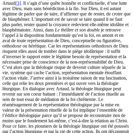
Artaud
[3]
. Il s’agit d’une quête honnête et conflictuelle, d’une lutte
avec Dieu, mais sans bénédiction à la fin. Sur Dieu, il est autant
légitime de parler que de taire, d’affirmer que de renier, de croire que
de blasphémer. L’important est de savoir se taire quand il ne faut
plus parler, renier quand la croyance redevient elle-même idolâtre et
blasphématoire. Ainsi, dans
Le théâtre et son double
je retrouve
l’appel à la disposition fondamentale qu’est la foi, en amont et en
aval de toute représentation de Dieu, conceptuelle ou figurative,
orthodoxe ou hérétique. Car les représentations orthodoxes de Dieu
risquent elles aussi de tomber dans le piège idolâtrique : il suffit
d’inverser le rapport entre le légitime besoin de représentation et la
nécessaire prise de conscience de la non-représentabilité de Dieu.
C’est alors que la théologie risque de devenir culture séparée de la
vie, système qui cache l’action, représentation mentale étouffant
l’action vitale. J’arrive ainsi à la troisième raison de ma fascination,
celle qui relie les deux premières et qui ouvre vers la théologie
liturgique. En dialogue avec Artaud, la théologie liturgique peut
revenir sur son coeur battant : l’immédiateté de l’action rituelle au
sein de tout essai de médiation de la foi chrétienne. Le
réaménagement de la représentation théologique par la mise en
valeur de la présentation rituelle de la foi implique l’ensemble de
l’édifice théologique parce qu’il se propose de reconstruire rien de
moins que le fondement lui-même, c’est-à-dire la relation au Christ.
Pour ce faire, les pionniers de la théologie liturgique ont été poussés
par l’action liturgique et par la vie de cette action. Ils ont déconstruit