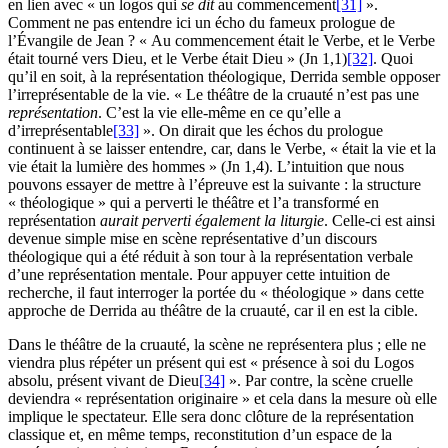
en lien avec « un logos qui
se dit
au commencement
[31]
».
Comment ne pas entendre ici un écho du fameux prologue de
l’Évangile de Jean ? « Au commencement était le Verbe, et le Verbe
était tourné vers Dieu, et le Verbe était Dieu » (Jn 1,1)
[32]
. Quoi
qu’il en soit, à la représentation théologique, Derrida semble opposer
l’irreprésentable de la vie. « Le théâtre de la cruauté n’est pas une
représentation
. C’est la vie elle-même en ce qu’elle a
d’irreprésentable
[33]
». On dirait que les échos du prologue
continuent à se laisser entendre, car, dans le Verbe, « était la vie et la
vie était la lumière des hommes » (Jn 1,4). L’intuition que nous
pouvons essayer de mettre à l’épreuve est la suivante : la structure
« théologique » qui a perverti le théâtre et l’a transformé en
représentation
aurait perverti également la liturgie
. Celle-ci est ainsi
devenue simple mise en scène représentative d’un discours
théologique qui a été réduit à son tour à la représentation verbale
d’une représentation mentale. Pour appuyer cette intuition de
recherche, il faut interroger la portée du « théologique » dans cette
approche de Derrida au théâtre de la cruauté, car il en est la cible.
Dans le théâtre de la cruauté, la scène ne représentera plus ; elle ne
viendra plus répéter un présent qui est « présence à soi du Logos
absolu, présent vivant de Dieu
[34]
». Par contre, la scène cruelle
deviendra « représentation originaire » et cela dans la mesure où elle
implique le spectateur. Elle sera donc clôture de la représentation
classique et, en même temps, reconstitution d’un espace de la