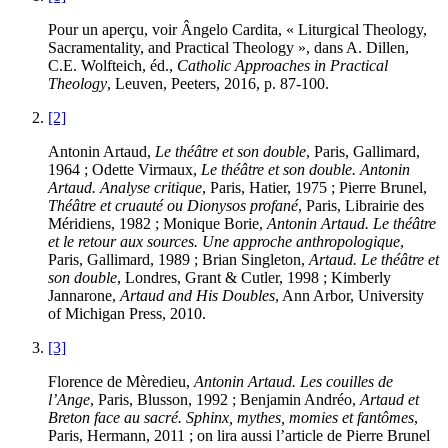
Pour un aperçu, voir Ângelo
Cardita,
« Liturgical Theology,
Sacramentality, and Practical Theology », dans A.
Dillen
,
C.E.
Wolfteich
, éd.,
Catholic Approaches in Practical
Theology
, Leuven, Peeters, 2016, p. 87-100.
[2]
Antonin
Artaud
,
Le théâtre et son double
, Paris, Gallimard,
1964 ; Odette
Virmaux
,
Le théâtre et son double. Antonin
Artaud. Analyse critique
, Paris, Hatier, 1975 ; Pierre
Brunel
,
Théâtre et cruauté ou Dionysos profané
, Paris, Librairie des
Méridiens, 1982 ; Monique
Borie
,
Antonin Artaud. Le théâtre
et le retour aux sources. Une approche anthropologique
,
Paris, Gallimard, 1989 ; Brian
Singleton
,
Artaud. Le théâtre et
son double
, Londres, Grant & Cutler, 1998 ; Kimberly
Jannarone
,
Artaud and His Doubles
, Ann Arbor, University
of Michigan Press, 2010.
[3]
Florence de
Mèredieu
,
Antonin Artaud. Les couilles de
l’Ange
, Paris, Blusson, 1992 ; Benjamin
Andréo
,
Artaud et
Breton face au sacré. Sphinx, mythes, momies et fantômes
,
Paris, Hermann, 2011 ; on lira aussi l’article de Pierre
Brunel