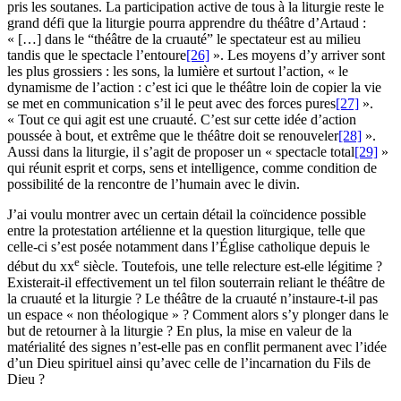
pris les soutanes. La participation active de tous à la liturgie reste le
grand défi que la liturgie pourra apprendre du théâtre d’Artaud :
« […] dans le “théâtre de la cruauté” le spectateur est au milieu
tandis que le spectacle l’entoure
[26]
». Les moyens d’y arriver sont
les plus grossiers : les sons, la lumière et surtout l’action, « le
dynamisme de l’action : c’est ici que le théâtre loin de copier la vie
se met en communication s’il le peut avec des forces pures
[27]
».
« Tout ce qui agit est une cruauté. C’est sur cette idée d’action
poussée à bout, et extrême que le théâtre doit se renouveler
[28]
».
Aussi dans la liturgie, il s’agit de proposer un « spectacle total
[29]
»
qui réunit esprit et corps, sens et intelligence, comme condition de
possibilité de la rencontre de l’humain avec le divin.
J’ai voulu montrer avec un certain détail la coïncidence possible
entre la protestation artélienne et la question liturgique, telle que
celle-ci s’est posée notamment dans l’Église catholique depuis le
e
début du
xx
siècle. Toutefois, une telle relecture est-elle légitime ?
Existerait-il effectivement un tel filon souterrain reliant le théâtre de
la cruauté et la liturgie ? Le théâtre de la cruauté n’instaure-t-il pas
un espace « non théologique » ? Comment alors s’y plonger dans le
but de retourner à la liturgie ? En plus, la mise en valeur de la
matérialité des signes n’est-elle pas en conflit permanent avec l’idée
d’un Dieu spirituel ainsi qu’avec celle de l’incarnation du Fils de
Dieu ?