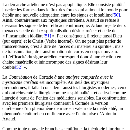
La démarche artélienne n’est pas apophatique. Elle consiste plutôt à
inscrire les formes dans le flux des forces qui animent le monde pour
établir une nouvelle adéquation entre les signes et le sublime
[50]
.
Ainsi, contrairement aux mystiques chrétiens, Artaud se refuse à
dessaisir les signes de leur efficacité intrinsèque. Artaud rejette deux
menaces : celle de la « spiritualisation désincarnée » et celle de
« l’incarnation idolâtre
[51]
». Par conséquent, il rejette aussi Dieu
(pur esprit) et le Christ (Verbe incarné). On ne peut plus parler de
transcendance, c’est-à-dire de l’accès du matériel au spirituel, mais
de transmutation, de transformation du corps en corps nouveau.
« L’efficacité du signe artélien correspond donc à une réaction en
chaîne matérielle et ininterrompue des signes désirant leur
double
[52]
».
La
Contribution
de Cortade
à une analyse comparée avec le
mysticisme chrétien
est incomplète. Au-delà des mystiques
prémodernes, il fallait considérer aussi les liturgistes modernes, ceux
qui ont réinventé la liturgie comme « spiritualité » et celle-ci comme
liturgie à partir de l’enjeu des médiations sensibles. La confrontation
avec les premiers liturgistes donnerait à Cortade la version
chrétienne d’un phénomène de mise en valeur de la matérialité, un
phénomène culturel en confluence avec l’entreprise d’Antonin
Artaud.
Comme toute nouvelle branche scientifique, la théologie liturgique