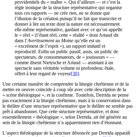
providentiels du « maître ». Qui d’ailleurs — et c’est la
règle ironique de la structure représentative qui organise
tous ces rapports — ne crée rien, ne se donne que
l’illusion de la création puisqu’il ne fait que transcrire et
donner à lire un texte dont la nature est nécessairement
elle-même représentative, gardant avec ce qu’on appelle
le « réel » (l’étant réel, cette « réalité » dont Artaud dit
dans l’
Avertissement
au
Moine
qu’elle est un
« excrément de l’esprit »), un rapport imitatif et
reproductif. Enfin un public passif, assis, un public de
spectateurs, de consommateurs, de « jouisseurs » —
comme disent Nietzsche et Artaud — assistant à un
spectacle sans véritable volume ni profondeur, étale,
offert à leur regard de voyeur
[30]
.
Une certaine manière de comprendre la liturgie chrétienne et de la
mettre en oeuvre coïncide à coup sûr avec cette description de la
« scène théologique », et la confirme. Toutefois, Derrida ne pense
pas exactement à la liturgie chrétienne, mais à la conservation dans
le théâtre d’une structure représentative que le théâtre ne semble pas
prêt à abandonner. Que cette structure représentative, et donc
essentiellement « théologique », selon Derrida, ait été générée au
sein de la liturgie chrétienne n’a apparemment rien d’étonnant.
L’aspect théologique de la structure dénoncée par Derrida apparaît