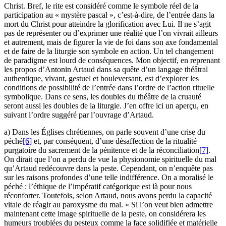
Christ. Bref, le rite est considéré comme le symbole réel de la
participation au « mystère pascal », c’est-à-dire, de l’entrée dans la
mort du Christ pour atteindre la glorification avec Lui. Il ne s’agit
pas de représenter ou d’exprimer une réalité que l’on vivrait ailleurs
et autrement, mais de figurer la vie de foi dans son axe fondamental
et de faire de la liturgie son symbole en action. Un tel changement
de paradigme est lourd de conséquences. Mon objectif, en reprenant
les propos d’Antonin Artaud dans sa quête d’un langage théâtral
authentique, vivant, gestuel et bouleversant, est d’explorer les
conditions de possibilité de l’entrée dans l’ordre de l’action rituelle
symbolique. Dans ce sens, les doubles du théâtre de la cruauté
seront aussi les doubles de la liturgie. J’en offre ici un aperçu, en
suivant l’ordre suggéré par l’ouvrage d’Artaud.
a) Dans les Églises chrétiennes, on parle souvent d’une crise du
péché
[6]
et, par conséquent, d’une désaffection de la ritualité
purgatoire du sacrement de la pénitence et de la réconciliation
[7]
.
On dirait que l’on a perdu de vue la physionomie spirituelle du mal
qu’Artaud redécouvre dans la peste. Cependant, on n’enquête pas
sur les raisons profondes d’une telle indifférence. On a moralisé le
péché : l’éthique de l’impératif catégorique est là pour nous
réconforter. Toutefois, selon Artaud, nous avons perdu la capacité
vitale de réagir au paroxysme du mal. « Si l’on veut bien admettre
maintenant cette image spirituelle de la peste, on considérera les
humeurs troublées du pesteux comme la face solidifiée et matérielle