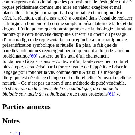
contre-épreuve dans le fait que les propositions de Festugière ont été
reçues précisément comme une mise en valeur exagérée et mal
placée de la liturgie par rapport à la spiritualité et au dogme. En
effet, la réaction, qui n’a pas tardé, a consisté dans l’essai de replacer
la liturgie au bon endroit comme simple représentation de la foi et du
dogme. L’effet polémique du geste premier de la théologie liturgique
montre que cette nouvelle discipline s’inscrit au coeur du passage
d’un paradigme de représentation conceptuelle à un paradigme de
présentification symbolique et rituelle. En plus, le fait que de
pareilles polémiques réémergent périodiquement autour de la même
problématique
[60]
suggère qu’il s’agit d’un changement
fondamental à saisir dans le contexte d’un bouleversement culturel
plus ample, caractérisé par la force vivante de l’appétit de briser le
langage pour toucher la vie, comme dirait Artaud. La théologie
liturgique est née de ce changement culturel, elle s’y inscrit et elle le
nourrit. « Ce n’est pas au nom d’une méthode de piété vénérable,
c’est
au nom de la science de la vie catholique, au nom de la
biologie spirituelle du catholicisme
que nous protestons
[61]
».
Parties annexes
Notes
[1]