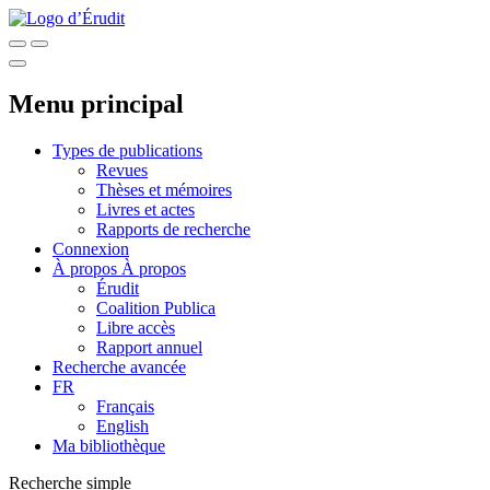
Menu principal
Types de publications
Revues
Thèses et mémoires
Livres et actes
Rapports de recherche
Connexion
À propos
À propos
Érudit
Coalition Publica
Libre accès
Rapport annuel
Recherche avancée
FR
Français
English
Ma bibliothèque
Recherche simple