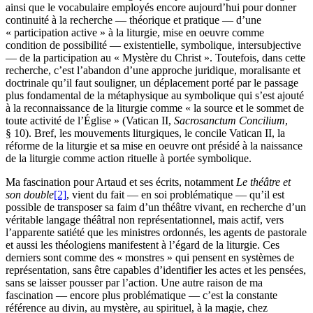
ainsi que le vocabulaire employés encore aujourd’hui pour donner
continuité à la recherche — théorique et pratique — d’une
« participation active » à la liturgie, mise en oeuvre comme
condition de possibilité — existentielle, symbolique, intersubjective
— de la participation au « Mystère du Christ ». Toutefois, dans cette
recherche, c’est l’abandon d’une approche juridique, moralisante et
doctrinale qu’il faut souligner, un déplacement porté par le passage
plus fondamental de la métaphysique au symbolique qui s’est ajouté
à la reconnaissance de la liturgie comme « la source et le sommet de
toute activité de l’Église » (Vatican II,
Sacrosanctum Concilium
,
§ 10). Bref, les mouvements liturgiques, le concile Vatican II, la
réforme de la liturgie et sa mise en oeuvre ont présidé à la naissance
de la liturgie comme action rituelle à portée symbolique.
Ma fascination pour Artaud et ses écrits, notamment
Le théâtre et
son double
[2]
, vient du fait — en soi problématique — qu’il est
possible de transposer sa faim d’un théâtre vivant, en recherche d’un
véritable langage théâtral non représentationnel, mais actif, vers
l’apparente satiété que les ministres ordonnés, les agents de pastorale
et aussi les théologiens manifestent à l’égard de la liturgie. Ces
derniers sont comme des « monstres » qui pensent en systèmes de
représentation, sans être capables d’identifier les actes et les pensées,
sans se laisser pousser par l’action. Une autre raison de ma
fascination — encore plus problématique — c’est la constante
référence au divin, au mystère, au spirituel, à la magie, chez