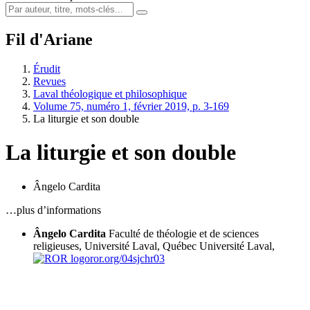
Fil d'Ariane
Érudit
Revues
Laval théologique et philosophique
Volume 75, numéro 1, février 2019, p. 3-169
La liturgie et son double
La liturgie et son double
Ângelo Cardita
…plus d’informations
Ângelo Cardita
Faculté de théologie et de sciences
religieuses, Université Laval, Québec
Université Laval,
ror.org/04sjchr03