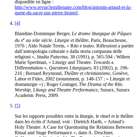
disponible en ligne :
http://www.revue3emillenaire.com/blog/antonin-artaud-et-la-
quete-du-sacre-par-pierre-brunel/
.
[4]
Blandine-Dominique
Berger
,
Le drame liturgique de Pâques
e
du
x
au
xiii
e
siècle. Liturgie et théâtre
, Paris, Beauchesne,
1976 ; Aldo Natale
Terrin
, « Rito e teatro. Riflessioni a partire
dall’antropologia culturale e dalla storia comparata delle
religioni »,
Studia Patavina
, 38 (1991), p. 565-594 ; Willem
Marie
Speelman
, « Liturgy and Theatre. Towards a
Differentiation »,
Questions Liturgiques
, 83 (2002), p. 196-
216 ; Bernard
Reymond
,
Théâtre et christianisme
, Genève,
Labor et Fides, 2002 (notamment, p. 148-157 : « Liturgie et
dramaturgie ») ; Roger
Grainger
,
The Drama of the Rite.
Worship, Liturgy and Theatre Performance
, Sussex, Sussex
Academic Press, 2009.
[5]
Sur les rapports possibles entre la liturgie, le rituel et le théâtre
dans les écrits d’Artaud, voir : Dietrich
Harth
, « Artaud’s
Holy Theatre. A Case for Questioning the Relations Between
Ritual and Stage Performance », dans A.
Deschner
,