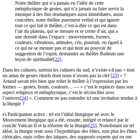
Notre théâtre qui n’a jamais eu l’idée de cette
métaphysique de gestes, qui n’a jamais su faire servir la
musique à des fins dramatiques aussi immédiates, aussi
concrètes, notre théâtre purement verbal et qui ignore
tout ce qui fait le théâtre, c’est-à-dire ce qui est dans
l’air du plateau, qui se mesure et se cerne d’air, qui a
une densité dans l’espace : mouvements, formes,
couleurs, vibrations, attitudes, cris, pourrait, eu égard à
ce qui ne se mesure pas et qui tient au pouvoir de
suggestion de l’esprit, demander au théâtre Balinais une
leçon de spiritualité
[22]
.
Dans les cultures, surtout les cultures du sud, n’existe-t-il pas « tout
un amas de gestes rituels dont nous n’avons pas la clef
[23]
» ?
Artaud savait très bien que relier le théâtre à l’expression par les
formes — gestes, bruits, couleurs… — « c’est le replacer dans son
aspect religieux et métaphysique, c’est le réconcilier avec
l’univers
[24]
». Comment ne pas entendre ici une invitation tendue à
la liturgie ?
e) Participation active : tel est l’idéal liturgique né avec le
Mouvement liturgique qui a été, ensuite, intégré et relancé par le
concile Vatican II et la réforme de la liturgie
[25]
. Nonobstant un tel
idéal, la liturgie reste sous l’hypothèque des élites, non plus les élites
cléricales, mais celles des laïques, des supposés experts qui en ont