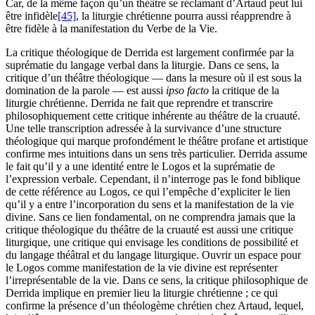
Car, de la même façon qu’un théâtre se réclamant d’Artaud peut lui
être infidèle
[45]
, la liturgie chrétienne pourra aussi réapprendre à
être fidèle à la manifestation du Verbe de la Vie.
La critique théologique de Derrida est largement confirmée par la
suprématie du langage verbal dans la liturgie. Dans ce sens, la
critique d’un théâtre théologique — dans la mesure où il est sous la
domination de la parole — est aussi
ipso facto
la critique de la
liturgie chrétienne. Derrida ne fait que reprendre et transcrire
philosophiquement cette critique inhérente au théâtre de la cruauté.
Une telle transcription adressée à la survivance d’une structure
théologique qui marque profondément le théâtre profane et artistique
confirme mes intuitions dans un sens très particulier. Derrida assume
le fait qu’il y a une identité entre le Logos et la suprématie de
l’expression verbale. Cependant, il n’interroge pas le fond biblique
de cette référence au Logos, ce qui l’empêche d’expliciter le lien
qu’il y a entre l’incorporation du sens et la manifestation de la vie
divine. Sans ce lien fondamental, on ne comprendra jamais que la
critique théologique du théâtre de la cruauté est aussi une critique
liturgique, une critique qui envisage les conditions de possibilité et
du langage théâtral et du langage liturgique. Ouvrir un espace pour
le Logos comme manifestation de la vie divine est représenter
l’irreprésentable de la vie. Dans ce sens, la critique philosophique de
Derrida implique en premier lieu la liturgie chrétienne ; ce qui
confirme la présence d’un théologème chrétien chez Artaud, lequel,