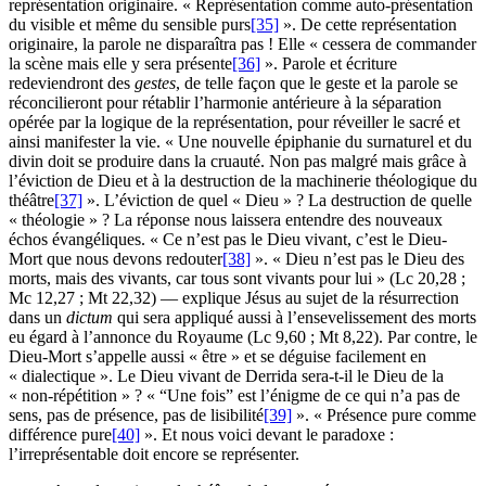
représentation originaire. « Représentation comme auto-présentation
du visible et même du sensible purs
[35]
». De cette représentation
originaire, la parole ne disparaîtra pas ! Elle « cessera de commander
la scène mais elle y sera présente
[36]
». Parole et écriture
redeviendront des
gestes
, de telle façon que le geste et la parole se
réconcilieront pour rétablir l’harmonie antérieure à la séparation
opérée par la logique de la représentation, pour réveiller le sacré et
ainsi manifester la vie. « Une nouvelle épiphanie du surnaturel et du
divin doit se produire dans la cruauté. Non pas malgré mais grâce à
l’éviction de Dieu et à la destruction de la machinerie théologique du
théâtre
[37]
». L’éviction de quel « Dieu » ? La destruction de quelle
« théologie » ? La réponse nous laissera entendre des nouveaux
échos évangéliques. « Ce n’est pas le Dieu vivant, c’est le Dieu-
Mort que nous devons redouter
[38]
». « Dieu n’est pas le Dieu des
morts, mais des vivants, car tous sont vivants pour lui » (Lc 20,28 ;
Mc 12,27 ; Mt 22,32) — explique Jésus au sujet de la résurrection
dans un
dictum
qui sera appliqué aussi à l’ensevelissement des morts
eu égard à l’annonce du Royaume (Lc 9,60 ; Mt 8,22). Par contre, le
Dieu-Mort s’appelle aussi « être » et se déguise facilement en
« dialectique ». Le Dieu vivant de Derrida sera-t-il le Dieu de la
« non-répétition » ? « “Une fois” est l’énigme de ce qui n’a pas de
sens, pas de présence, pas de lisibilité
[39]
». « Présence pure comme
différence pure
[40]
». Et nous voici devant le paradoxe :
l’irreprésentable doit encore se représenter.