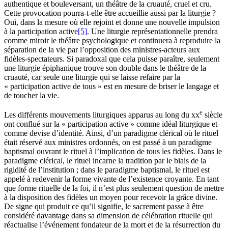
authentique et bouleversant, un théâtre de la cruauté, cruel et cru.
Cette provocation pourra-t-elle être accueillie aussi par la liturgie ?
Oui, dans la mesure où elle rejoint et donne une nouvelle impulsion
à la participation active
[5]
. Une liturgie représentationnelle prendra
comme miroir le théâtre psychologique et continuera à reproduire la
séparation de la vie par l’opposition des ministres-acteurs aux
fidèles-spectateurs. Si paradoxal que cela puisse paraître, seulement
une liturgie épiphanique trouve son double dans le théâtre de la
cruauté, car seule une liturgie qui se laisse refaire par la
« participation active de tous » est en mesure de briser le langage et
de toucher la vie.
e
Les différents mouvements liturgiques apparus au long du
xx
siècle
ont conflué sur la « participation active » comme idéal liturgique et
comme devise d’identité. Ainsi, d’un paradigme clérical où le rituel
était réservé aux ministres ordonnés, on est passé à un paradigme
baptismal ouvrant le rituel à l’implication de tous les fidèles. Dans le
paradigme clérical, le rituel incarne la tradition par le biais de la
rigidité de l’institution ; dans le paradigme baptismal, le rituel est
appelé à redevenir la forme vivante de l’existence croyante. En tant
que forme rituelle de la foi, il n’est plus seulement question de mettre
à la disposition des fidèles un moyen pour recevoir la grâce divine.
De signe qui produit ce qu’il signifie, le sacrement passe à être
considéré davantage dans sa dimension de célébration rituelle qui
réactualise l’événement fondateur de la mort et de la résurrection du